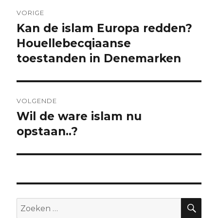
Bericht
VORIGE
navigatie
Kan de islam Europa redden?
Vorig
bericht:
Houellebecqiaanse
toestanden in Denemarken
VOLGENDE
Wil de ware islam nu
Volgend
bericht:
opstaan..?
ZO
Zoeken