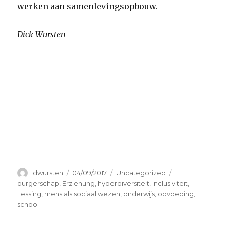
werken aan samenlevingsopbouw.
Dick Wursten
Auteur
Geplaatst
Categorieën
Tags
dwursten
04/09/2017
Uncategorized
op
burgerschap
,
Erziehung
,
hyperdiversiteit
,
inclusiviteit
,
Lessing
,
mens als sociaal wezen
,
onderwijs
,
opvoeding
,
school