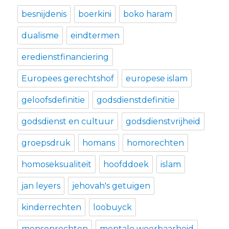
besnijdenis
boerkini
boko haram
dualisme
eindtermen
eredienstfinanciering
Europees gerechtshof
europese islam
geloofsdefinitie
godsdienstdefinitie
godsdienst en cultuur
godsdienstvrijheid
groepsdruk
homans
homorechten
homoseksualiteit
hoofddoek
islam
jan leyers
jehovah's getuigen
kinderrechten
loobuyck
mensenrechten
mentale weerbaarheid