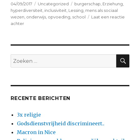
Geplaatst
Categorieën
Tags
04/09/2017
Uncategorized
burgerschap
,
Erziehung
,
op
hyperdiversiteit
,
inclusiviteit
,
Lessing
,
mens als sociaal
wezen
,
onderwijs
,
opvoeding
,
school
Laat een reactie
op
achter
Geef
het
onderwijs
maar
weer
ZO
Zoeken
de
naar:
schuld…
RECENTE BERICHTEN
3x religie
Godsdienstvrijheid discrimineert..
Macron in Nice