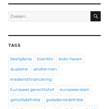
ZO
Zoeken
naar:
TAGS
besnijdenis
boerkini
boko haram
dualisme
eindtermen
eredienstfinanciering
Europees gerechtshof
europese islam
geloofsdefinitie
godsdienstdefinitie