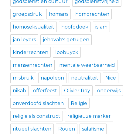
godsdienst en cultuur
godsdienstvrijheid
groepsdruk
homans
homorechten
homoseksualiteit
hoofddoek
islam
jan leyers
jehovah's getuigen
kinderrechten
loobuyck
mensenrechten
mentale weerbaarheid
misbruik
napoleon
neutraliteit
Nice
nikab
offerfeest
Olivier Roy
onderwijs
onverdoofd slachten
Religie
religie als construct
religieuze marker
ritueel slachten
Rouen
salafisme