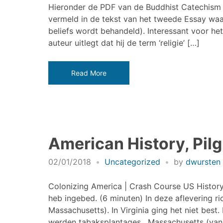
Hieronder de PDF van de Buddhist Catechism (H
vermeld in de tekst van het tweede Essay waar 
beliefs wordt behandeld). Interessant voor he
auteur uitlegt dat hij de term ‘religie’ […]
Read More
American History, Pilg
02/01/2018
Uncategorized
by
dwursten
Colonizing America | Crash Course US History 
heb ingebed. (6 minuten) In deze aflevering ri
Massachusetts). In Virginia ging het niet best
werden tabaksplantages. Massachusetts (van