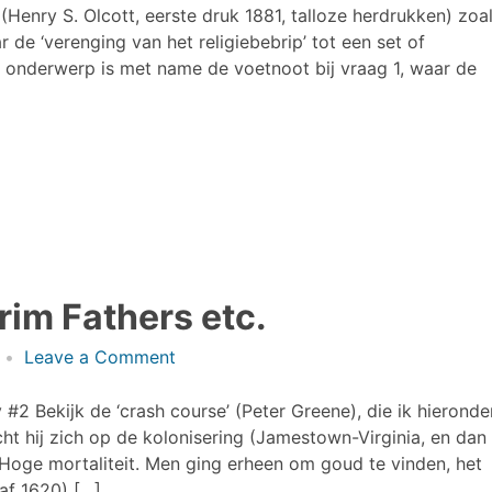
Catechism
enry S. Olcott, eerste druk 1881, talloze herdrukken) zoa
(Olcott)
de ‘verenging van het religiebebrip’ tot een set of
t onderwerp is met name de voetnoot bij vraag 1, waar de
rim Fathers etc.
on
Leave a Comment
American
History,
#2 Bekijk de ‘crash course’ (Peter Greene), die ik hieronde
Pilgrim
cht hij zich op de kolonisering (Jamestown-Virginia, en dan
Fathers
. Hoge mortaliteit. Men ging erheen om goud te vinden, het
etc.
af 1620) […]