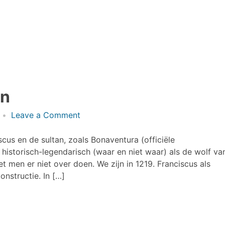
tot
religie
an
on
Leave a Comment
Franciscus
en
cus en de sultan, zoals Bonaventura (officiële
de
o historisch-legendarisch (waar en niet waar) als de wolf va
sultan
 men er niet over doen. We zijn in 1219. Franciscus als
nstructie. In […]