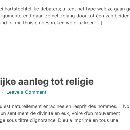
Schepping,
evolutie,
bei hartstochtelijke debaters; u kent het type wel: ze gaan 
creationisme
argumenterend gaan ze net zolang door tot één van beiden
nd bij mij thuis en bespreken we elke keer […]
ijke aanleg tot religie
on
Leave a Comment
Calvijn
over
eu est naturellement enracinée en l’esprit des hommes. 1. N
de
n sentiment de divinité en eux, voire d’un mouvement
natuurlijke
uge sous tiltre d’ignorance. Dieu a imprimé en tous une
aanleg