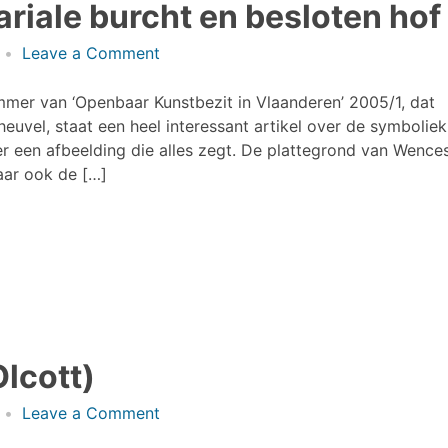
riale burcht en besloten hof
on
Leave a Comment
Scherpenheuvel
als
mer van ‘Openbaar Kunstbezit in Vlaanderen’ 2005/1, dat
Mariale
euvel, staat een heel interessant artikel over de symboliek
burcht
r een afbeelding die alles zegt. De plattegrond van Wence
en
maar ook de […]
besloten
hof
lcott)
on
Leave a Comment
Buddhist