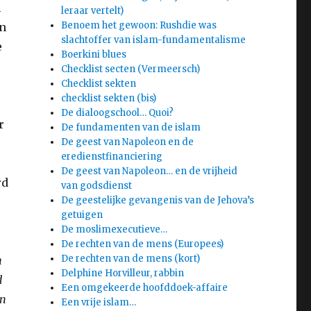
n
leraar vertelt)
Benoem het gewoon: Rushdie was
en
slachtoffer van islam-fundamentalisme
e
Boerkini blues
Checklist secten (Vermeersch)
Checklist sekten
checklist sekten (bis)
De dialoogschool… Quoi?
r
De fundamenten van de islam
De geest van Napoleon en de
eredienstfinanciering
De geest van Napoleon… en de vrijheid
rd
van godsdienst
De geestelijke gevangenis van de Jehova’s
getuigen
De moslimexecutieve…
De rechten van de mens (Europees)
De rechten van de mens (kort)
n
Delphine Horvilleur, rabbin
d
Een omgekeerde hoofddoek-affaire
an
Een vrije islam…