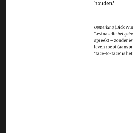
houden.’
Opmerking
(Dick Wur
Levinas die
het gela
spreekt – zonder ie
leven roept (aanspra
‘face-to-face’ is h