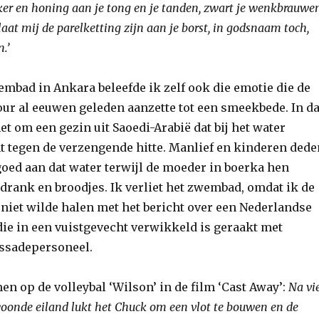
iker en honing aan je tong en je tanden, zwart je wenkbrauwe
aat mij de parelketting zijn aan je borst, in godsnaam toch,
.’
embad in Ankara beleefde ik zelf ook die emotie die de
ur al eeuwen geleden aanzette tot een smeekbede. In da
 om een gezin uit Saoedi-Arabië dat bij het water
t tegen de verzengende hitte. Manlief en kinderen dede
goed aan dat water terwijl de moeder in boerka hen
drank en broodjes. Ik verliet het zwembad, omdat ik de
niet wilde halen met het bericht over een Nederlandse
ie in een vuistgevecht verwikkeld is geraakt met
ssadepersoneel.
n op de volleybal ‘Wilson’ in de film ‘Cast Away’:
Na vi
oonde eiland lukt het Chuck om een vlot te bouwen en de