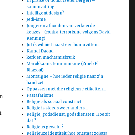
In praise of doubt (Peter Berger) –
samenvatting
Intelligent design?
Jedi-isme
Jongeren afhouden van verkeerde
keuzes… (contra-terrorisme volgens David
Kenning)
Juf ik wil niet naast een homo zitten…
Kamel Daoud
kerk en machtsmisbruik
Marokkaans feminimisme (Zineb El
Rhazoui)
Montaigne – hoe ieder religie naar z’n
hand zet
Oppassen met die religieuze etiketten…
Pastafarisme
en
Religie als sociaal construct
Religie is steeds weer anders…
t
Religie, godsdienst, godsdiensten: Hoe zit
dat ?
Religieus geweld ?
Religieuze identiteit: hoe ontstaat zoiets?