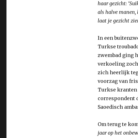
haar gezicht: ‘Su
als halve manen, l
laat je gezicht zien
In een buitenzw
Turkse troubado
zwembad ging het
verkoeling zoch
zich heerlijk te
voorzag van fris
Turkse kranten 
correspondent d
Saoedisch amba
Om terug te kome
jaar op het onbew