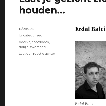
houden…
Erdal Balci
Geplaatst
13/08/2019
op
Categorieën
Uncategorized
Tags
boerka
,
hoofddoek
,
turkije
,
zwembad
op
Laat een reactie achter
Laat
je
gezicht
zien
opdat
ik
van
je
kan
houden…
Erdal Balci