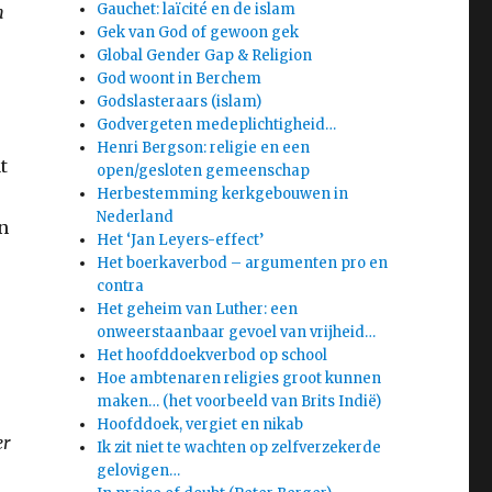
Gauchet: laïcité en de islam
n
Gek van God of gewoon gek
Global Gender Gap & Religion
God woont in Berchem
Godslasteraars (islam)
Godvergeten medeplichtigheid…
Henri Bergson: religie en een
t
open/gesloten gemeenschap
Herbestemming kerkgebouwen in
Nederland
n
Het ‘Jan Leyers-effect’
Het boerkaverbod – argumenten pro en
contra
Het geheim van Luther: een
onweerstaanbaar gevoel van vrijheid…
Het hoofddoekverbod op school
Hoe ambtenaren religies groot kunnen
maken… (het voorbeeld van Brits Indië)
Hoofddoek, vergiet en nikab
er
Ik zit niet te wachten op zelfverzekerde
gelovigen…