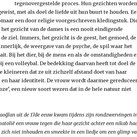
tegenovergestelde proces. Hun gezichten worde
ist, met als doel de liefde uit hun buurt te houden. E
zomaar een door religie voorgeschreven kledingstuk. Di
 het gezicht van de dames is een nooit eindigende
de ziel. Immers, het gezicht is de geest, het gemoed, de
innerlijk, de weergave van de psyche, de spil waar het
it. Bij het dier, bij de mens en als de omstandigheden e
 bij een volleybal. De bedekking daarvan heeft tot doel de
 kleineren dat ze uit zichzelf afstand doet van haar
 en haar identiteit. De vrouw wordt daarmee gereducee
loze’, een nieuw soort wezen dat in de hele natuur niet
aoğlan uit de 17de eeuw kwam tijdens zijn rondzwervingen i
atolië een vrouw tegen die haar gezicht achter een nikab ha
n zich niet inhouden en smeekte in een liedje om een glimp v