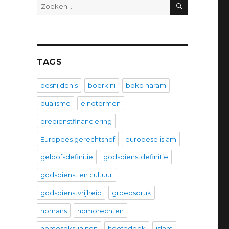
ZOEKEN
Zoeken
naar:
TAGS
besnijdenis
boerkini
boko haram
dualisme
eindtermen
eredienstfinanciering
Europees gerechtshof
europese islam
geloofsdefinitie
godsdienstdefinitie
godsdienst en cultuur
godsdienstvrijheid
groepsdruk
homans
homorechten
homoseksualiteit
hoofddoek
islam