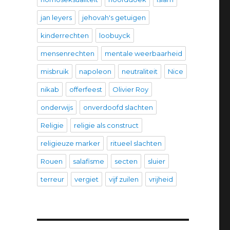
jan leyers
jehovah's getuigen
kinderrechten
loobuyck
mensenrechten
mentale weerbaarheid
misbruik
napoleon
neutraliteit
Nice
nikab
offerfeest
Olivier Roy
onderwijs
onverdoofd slachten
Religie
religie als construct
religieuze marker
ritueel slachten
Rouen
salafisme
secten
sluier
terreur
vergiet
vijf zuilen
vrijheid