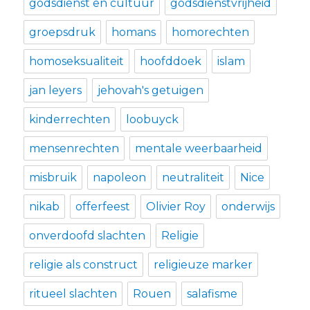
godsdienst en cultuur
godsdienstvrijheid
groepsdruk
homans
homorechten
homoseksualiteit
hoofddoek
islam
jan leyers
jehovah's getuigen
kinderrechten
loobuyck
mensenrechten
mentale weerbaarheid
misbruik
napoleon
neutraliteit
Nice
nikab
offerfeest
Olivier Roy
onderwijs
onverdoofd slachten
Religie
religie als construct
religieuze marker
ritueel slachten
Rouen
salafisme