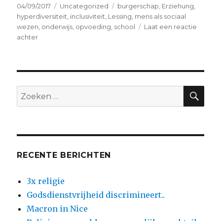
Geplaatst
Categorieën
Tags
04/09/2017
Uncategorized
burgerschap
,
Erziehung
,
op
hyperdiversiteit
,
inclusiviteit
,
Lessing
,
mens als sociaal
wezen
,
onderwijs
,
opvoeding
,
school
Laat een reactie
op
achter
Geef
het
onderwijs
maar
weer
ZO
Zoeken
de
naar:
schuld…
RECENTE BERICHTEN
3x religie
Godsdienstvrijheid discrimineert..
Macron in Nice