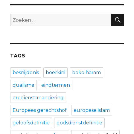
ZO
Zoeken
naar:
TAGS
besnijdenis
boerkini
boko haram
dualisme
eindtermen
eredienstfinanciering
Europees gerechtshof
europese islam
geloofsdefinitie
godsdienstdefinitie