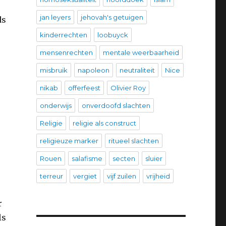
jan leyers
jehovah's getuigen
ds
kinderrechten
loobuyck
mensenrechten
mentale weerbaarheid
misbruik
napoleon
neutraliteit
Nice
nikab
offerfeest
Olivier Roy
onderwijs
onverdoofd slachten
Religie
religie als construct
religieuze marker
ritueel slachten
Rouen
salafisme
secten
sluier
terreur
vergiet
vijf zuilen
vrijheid
r
ls