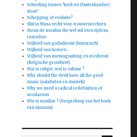
Scheiding tussen ‘kerk en (buitenlandse)
staat’
Schepping of evolutie?
Shirin Musa vecht voor vrouwenrechten
Steun de moslim die wel wil eten tijdens
ramadan
e
Vrijheid van godsdienst (historisch)
Vrijheid van homo’s…
Vrijheid van meningsuiting en eredienst
(Belgische grondwet)
Wat is religie, wat is cultuur ?
Why should the devil have all the good
music (salafisten en muziek)
Why we need a radical redefinition of
secularism
Wie is moslim ? (bespreking van het boek
van Ajouaou)