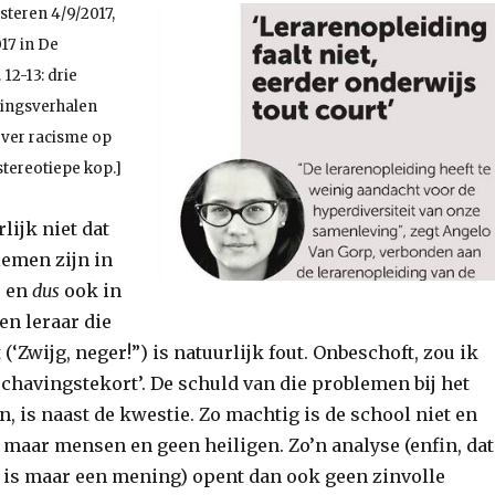
isteren 4/9/2017,
17 in De
12-13: drie
ringsverhalen
ver racisme op
stereotiepe kop.]
lijk niet dat
emen zijn in
, en
dus
ook in
en leraar die
 (‘Zwijg, neger!”) is natuurlijk fout. Onbeschoft, zou ik
chavingstekort’. De schuld van die problemen bij het
, is naast de kwestie. Zo machtig is de school niet en
 maar mensen en geen heiligen. Zo’n analyse (enfin, dat
et is maar een mening) opent dan ook geen zinvolle