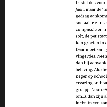
Ik stel dus voo
faalt
, maar de ‘m
gedrag aankomt.
sociaal te zijn 
compassie en in
rolt, de pet sta
kan groeien in 
Daar moet aan g
vingertjes. Neen
dan hij aanvanke
beleving. Als di
neger op school
ervaring onthoud
groepje Noord-A
om…), dan zijn a
lucht. In een sa