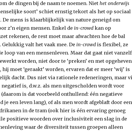
r om de dingen bij de naam te noemen. Niet
het onderwijs
enselijke soort’ schiet ernstig tekort als het op sociaal
 De mens is klaarblijkelijk van nature geneigd om
voor z’n eigen mensen. Enkel de
in-crowd
kan op
zet rekenen, de rest moet maar afwachten hoe de bal
at. Gelukkig valt het vaak mee. De
in-crowd
is flexibel, ze
de loop van een mensenleven. Maar dat gaat niet vanzelf
ewerkt worden, niet door te ‘preken’ en met opgeheven
, hij moet ‘geraakt’ worden, ervaren dat er meer ‘wij’ is
lijk dacht. Dus niet via rationele redeneringen, maar v
e negatief is, d.w.z. als men uitgescholden wordt voor
 (daarom is dat voorbeeld onthullend: één negatieve
 je een leven lang), of als men wordt afgeblaft door een
frikanen in de tram (ook hier is één ervaring genoeg
lle positieve woorden over inclusiviteit een slag in de
menleving waar de diversiteit tussen groepen alleen