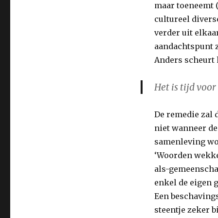
maar toeneemt (i
cultureel divers
verder uit elka
aandachtspunt zi
Anders scheurt 
Het is tijd voor
De remedie zal 
niet wanneer de
samenleving wor
‘Woorden wekken
als-gemeenschap
enkel de eigen g
Een beschavings
steentje zeker b