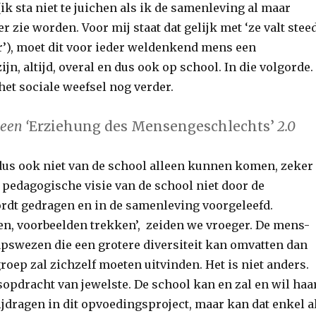
k sta niet te juichen als ik de samenleving al maar
er zie worden. Voor mij staat dat gelijk met ‘ze valt stee
ar’), moet dit voor ieder weldenkend mens een
jn, altijd, overal en dus ook op school. In die volgorde.
het sociale weefsel nog verder.
 een ‘
Erziehung des Mensengeschlechts’
2.0
dus ook niet van de school alleen kunnen komen, zeker
 pedagogische visie van de school niet door de
dt gedragen en in de samenleving voorgeleefd.
, voorbeelden trekken’, zeiden we vroeger. De mens-
swezen die een grotere diversiteit kan omvatten dan
roep zal zichzelf moeten uitvinden. Het is niet anders.
opdracht van jewelste.
De school kan en zal en wil haa
ijdragen in dit opvoedingsproject, maar kan dat enkel a