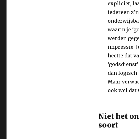
expliciet, la
iedereen z’n
onderwijsbaa
waarin je ‘g
werden gege
impressie. J
heette dat v
‘godsdienst’ 
dan logisch
Maar verwach
ook wel dat 
Niet het o
soort