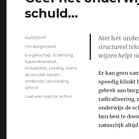
schuld…
Niet
het onder
Geplaatst
04/09/2017
op
structureel tek
Categorieën
Uncategorized
wijzen helpt n
Tags
burgerschap
,
Erziehung
,
hyperdiversiteit
,
inclusiviteit
,
Lessing
,
mens
Er kan geen sam
als sociaal wezen
,
onderwijs
,
opvoeding
,
spoedig klinkt h
school
gebrek aan burg
op
Laat een reactie achter
radicalisering, 
Geef
onderwijs de sc
het
onderwijs
hun best te doen
maar
natuurlijk altijd
weer
de