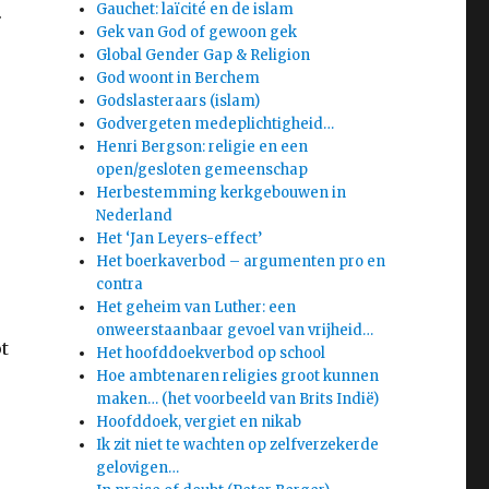
Gauchet: laïcité en de islam
.
Gek van God of gewoon gek
Global Gender Gap & Religion
God woont in Berchem
Godslasteraars (islam)
Godvergeten medeplichtigheid…
Henri Bergson: religie en een
open/gesloten gemeenschap
Herbestemming kerkgebouwen in
Nederland
Het ‘Jan Leyers-effect’
Het boerkaverbod – argumenten pro en
contra
Het geheim van Luther: een
onweerstaanbaar gevoel van vrijheid…
t
Het hoofddoekverbod op school
Hoe ambtenaren religies groot kunnen
maken… (het voorbeeld van Brits Indië)
Hoofddoek, vergiet en nikab
Ik zit niet te wachten op zelfverzekerde
gelovigen…