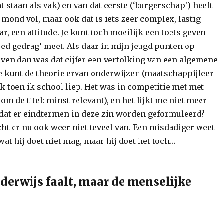
at staan als vak) en van dat eerste (‘burgerschap’) heeft
 mond vol, maar ook dat is iets zeer complex, lastig
r, een attitude. Je kunt toch moeilijk een toets geven
oed gedrag’ meet. Als daar in mijn jeugd punten op
ven dan was dat cijfer een vertolking van een algemen
e kunt de theorie ervan onderwijzen (maatschappijleer
ak toen ik school liep. Het was in competitie met met
om de titel: minst relevant), en het lijkt me niet meer
 dat er eindtermen in deze zin worden geformuleerd?
t er nu ook weer niet teveel van. Een misdadiger weet
wat hij doet niet mag, maar hij doet het toch…
nderwijs faalt, maar de menselijke