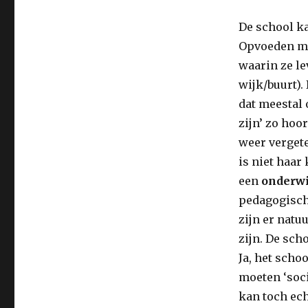
De school k
Opvoeden mo
waarin ze le
wijk/buurt).
dat meestal 
zijn’ zo hoo
weer vergete
is niet haar
een
onderwi
pedagogisch
zijn er natu
zijn. De sch
Ja, het scho
moeten ‘soci
kan toch ech