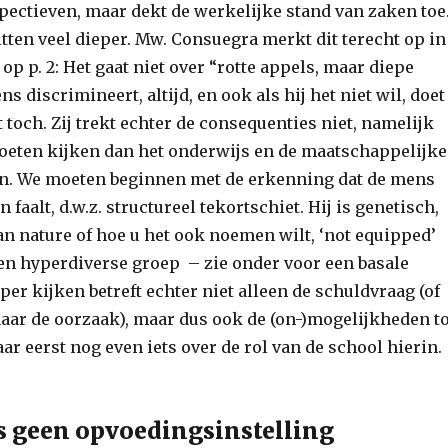
ectieven, maar dekt de werkelijke stand van zaken toe
tten veel dieper. Mw. Consuegra merkt dit terecht op in
op p. 2: Het gaat niet over “rotte appels, maar diepe
s discrimineert, altijd, en ook als hij het niet wil, doet
 toch. Zij trekt echter de consequenties niet, namelijk
oeten kijken dan het onderwijs en de maatschappelijke
n. We moeten beginnen met de erkenning dat de mens
 faalt, d.w.z. structureel tekortschiet. Hij is genetisch,
an nature of hoe u het ook noemen wilt, ‘not equipped’
een hyperdiverse groep – zie onder voor een basale
per kijken betreft echter niet alleen de schuldvraag (of
naar de oorzaak), maar dus ook de (on-)mogelijkheden to
r eerst nog even iets over de rol van de school hierin.
s geen opvoedingsinstelling