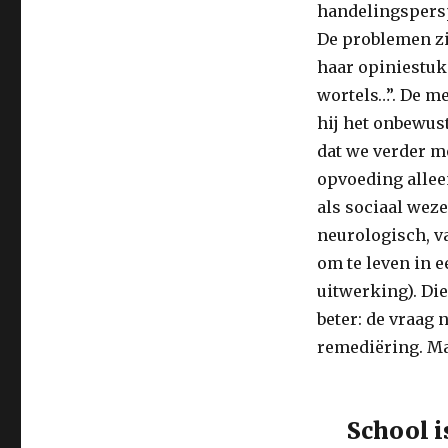
handelingspersp
De problemen zi
haar opiniestuk 
wortels…”. De men
hij het onbewust
dat we verder m
opvoeding allee
als sociaal wezen
neurologisch, v
om te leven in 
uitwerking). Die
beter: de vraag 
remediëring. Maa
School i