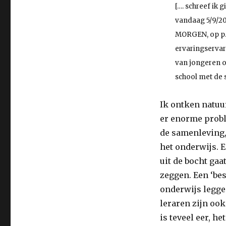
schuld…
[…. schreef ik g
vandaag 5/9/20
MORGEN, op p. 
ervaringserva
van jongeren o
school met de 
Ik ontken natuur
er enorme probl
de samenleving
het onderwijs. E
uit de bocht gaat
zeggen. Een ‘bes
onderwijs leggen
leraren zijn ook
is teveel eer, h