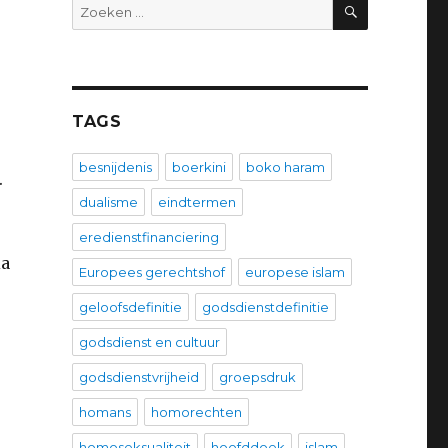
ZOEKEN
Zoeken
naar:
TAGS
besnijdenis
boerkini
boko haram
.
dualisme
eindtermen
eredienstfinanciering
ia
Europees gerechtshof
europese islam
geloofsdefinitie
godsdienstdefinitie
godsdienst en cultuur
godsdienstvrijheid
groepsdruk
homans
homorechten
homoseksualiteit
hoofddoek
islam