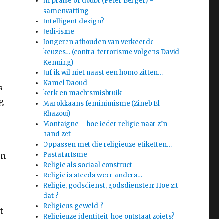
In praise of doubt (Peter Berger) –
samenvatting
Intelligent design?
Jedi-isme
Jongeren afhouden van verkeerde
keuzes… (contra-terrorisme volgens David
Kenning)
Juf ik wil niet naast een homo zitten…
Kamel Daoud
s
kerk en machtsmisbruik
g
Marokkaans feminimisme (Zineb El
Rhazoui)
Montaigne – hoe ieder religie naar z’n
hand zet
’
Oppassen met die religieuze etiketten…
Pastafarisme
en
Religie als sociaal construct
Religie is steeds weer anders…
Religie, godsdienst, godsdiensten: Hoe zit
dat ?
Religieus geweld ?
t
Religieuze identiteit: hoe ontstaat zoiets?