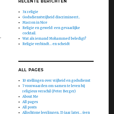
RECENTE BERICHTEN
3x religie
Godsdienstvrijheid discrimineert..
Macron in Nice
Religie en geweld: een gevaarlijke
cocktail.
r
Wat als iemand Mohammed beledigt?
Religie verbindt… en scheidt
ALL PAGES
10 stellingen over vrijheid en godsdienst
7 voorwaarden om samen te leven bij
religieus verschil (Peter Berger)
About Me
All pages
All posts
Allochtone leerlingen, 15 jaar later… (een