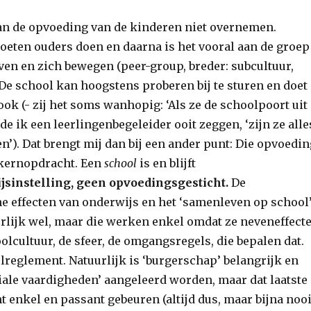
an de opvoeding van de kinderen niet overnemen.
eten ouders doen en daarna is het vooral aan de groep
ven en zich bewegen (peer-group, breder: subcultuur,
 De school kan hoogstens proberen bij te sturen en doet
ook (- zij het soms wanhopig: ‘Als ze de schoolpoort uit
rde ik een leerlingenbegeleider ooit zeggen, ‘zijn ze alle
n’). Dat brengt mij dan bij een ander punt: Die opvoedin
 kernopdracht. Een
school
is en blijft
jsinstelling, geen opvoedingsgesticht.
De
e effecten van onderwijs en het ‘samenleven op school
urlijk wel, maar die werken enkel omdat ze neveneffect
oolcultuur, de sfeer, de omgangsregels, die bepalen dat.
olreglement. Natuurlijk is ‘burgerschap’ belangrijk en
ale vaardigheden’ aangeleerd worden, maar dat laatste
t enkel en passant gebeuren (altijd dus, maar bijna nooi