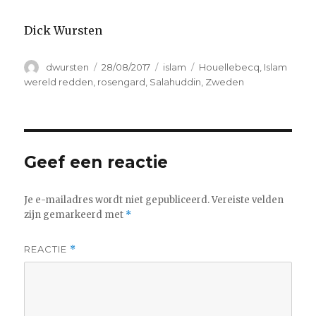
Dick Wursten
Auteur
Geplaatst
Categorieën
Tags
dwursten
28/08/2017
islam
Houellebecq
,
Islam
op
wereld redden
,
rosengard
,
Salahuddin
,
Zweden
Geef een reactie
Je e-mailadres wordt niet gepubliceerd.
Vereiste velden
zijn gemarkeerd met
*
REACTIE
*