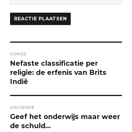
Bericht
VORIGE
navigatie
Nefaste classificatie per
Vorig
bericht:
religie: de erfenis van Brits
Indië
VOLGENDE
Geef het onderwijs maar weer
Volgend
bericht:
de schuld…