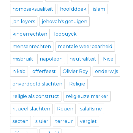
homoseksualiteit
hoofddoek
islam
jan leyers
jehovah's getuigen
kinderrechten
loobuyck
mensenrechten
mentale weerbaarheid
misbruik
napoleon
neutraliteit
Nice
nikab
offerfeest
Olivier Roy
onderwijs
onverdoofd slachten
Religie
religie als construct
religieuze marker
ritueel slachten
Rouen
salafisme
secten
sluier
terreur
vergiet