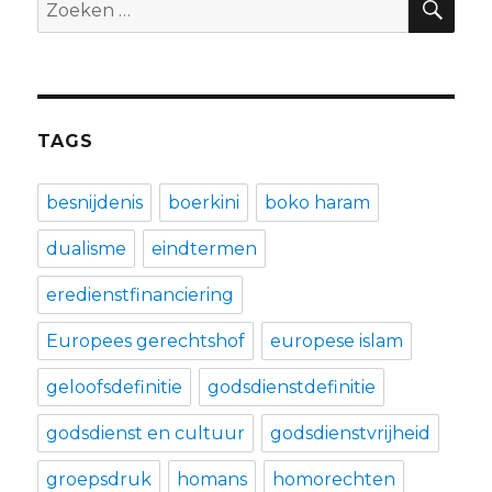
Zoeken
naar:
TAGS
besnijdenis
boerkini
boko haram
dualisme
eindtermen
eredienstfinanciering
Europees gerechtshof
europese islam
geloofsdefinitie
godsdienstdefinitie
godsdienst en cultuur
godsdienstvrijheid
groepsdruk
homans
homorechten