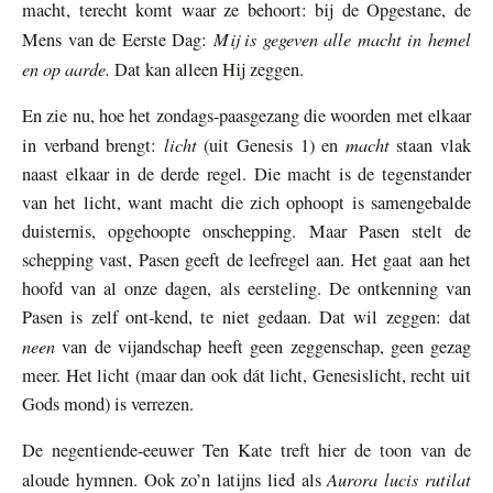
macht, terecht komt waar ze behoort: bij de Opgestane, de
Mij is gegeven alle macht in hemel
Mens van de Eerste Dag:
en op aarde.
Dat kan alleen Hij zeggen.
En zie nu, hoe het zondags-paasgezang die woorden met elkaar
licht
macht
in verband brengt:
(uit Genesis 1) en
staan vlak
naast elkaar in de derde regel. Die macht is de tegenstander
van het licht, want macht die zich ophoopt is samengebalde
duisternis, opgehoopte onschepping. Maar Pasen stelt de
schepping vast, Pasen geeft de leefregel aan. Het gaat aan het
hoofd van al onze dagen, als eersteling. De ontkenning van
Pasen is zelf ont-kend, te niet gedaan. Dat wil zeggen: dat
neen
van de vijandschap heeft geen zeggenschap, geen gezag
meer. Het licht (maar dan ook dát licht, Genesislicht, recht uit
Gods mond) is verrezen.
De negentiende-eeuwer Ten Kate treft hier de toon van de
Aurora lucis rutilat
aloude hymnen. Ook zo’n latijns lied als