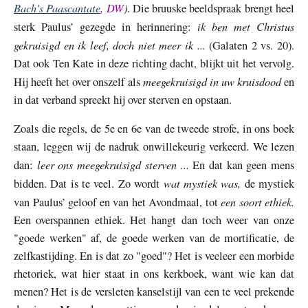
Bach's Paascantate
, DW
)
. Die bruuske beeldspraak brengt heel
ik ben met Christus
sterk Paulus’ gezegde in herinnering:
gekruisigd en ik leef, doch niet meer ik ...
(Galaten 2 vs. 20).
Dat ook Ten Kate in deze richting dacht, blijkt uit het vervolg.
meegekruisigd in uw kruisdood
Hij heeft het over onszelf als
en
in dat verband spreekt hij over sterven en opstaan.
Zoals die regels, de 5e en 6e van de tweede strofe, in ons boek
staan, leggen wij de nadruk onwillekeurig verkeerd. We lezen
leer ons meegekruisigd sterven ...
dan:
En dat kan geen mens
wat mystiek was,
bidden. Dat is te veel. Zo wordt
de mystiek
een soort ethiek.
van Paulus’ geloof en van het Avondmaal, tot
Een overspannen ethiek. Het hangt dan toch weer van onze
"goede werken" af, de goede werken van de mortificatie, de
zelfkastijding. En is dat zo "goed"? Het is veeleer een morbide
rhetoriek, wat hier staat in ons kerkboek, want wie kan dat
menen? Het is de versleten kanselstijl van een te veel prekende