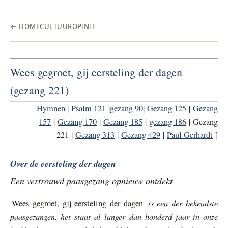
← HOME
CULTUUR
OPINIE
Wees gegroet, gij eersteling der dagen
(gezang 221)
Hymnen
|
Psalm 121
|
gezang 90
|
Gezang 125
|
Gezang
157
|
Gezang 170
|
Gezang 185
|
gezang 186
| Gezang
221 |
Gezang 313
|
Gezang 429
|
Paul Gerhardt
]
Over de eersteling der dagen
Een vertrouwd paasgezang opnieuw ontdekt
is een der bekendste
'Wees gegroet, gij eersteling der dagen'
paasgezangen, het staat al langer dan honderd jaar in onze