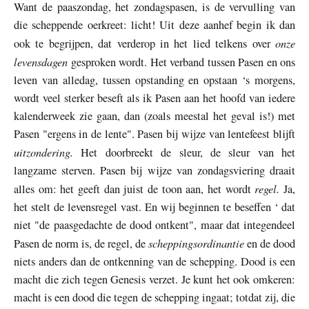
Want de paaszondag, het zondagspasen, is de vervulling van
die scheppende oerkreet: licht! Uit deze aanhef begin ik dan
onze
ook te begrijpen, dat verderop in het lied telkens over
levensdagen
gesproken wordt. Het verband tussen Pasen en ons
leven van alledag, tussen opstanding en opstaan ‘s morgens,
wordt veel sterker beseft als ik Pasen aan het hoofd van iedere
kalenderweek zie gaan, dan (zoals meestal het geval is!) met
Pasen "ergens in de lente". Pasen bij wijze van lentefeest blijft
uitzondering.
Het doorbreekt de sleur, de sleur van het
langzame sterven. Pasen bij wijze van zondagsviering draait
regel.
alles om: het geeft dan juist de toon aan, het wordt
Ja,
het stelt de levensregel vast. En wij beginnen te beseffen ‘ dat
niet "de paasgedachte de dood ontkent", maar dat integendeel
scheppingsordinantie
Pasen de norm is, de regel, de
en de dood
niets anders dan de ontkenning van de schepping. Dood is een
macht die zich tegen Genesis verzet. Je kunt het ook omkeren:
macht is een dood die tegen de schepping ingaat; totdat zij, die