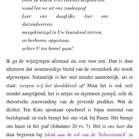
wand’len we uit ons zondengraf
Leer ons daaglijks, leer ons
duizendwerven,
meegekruisigd in Uw kruisdood sterven,
en herboren, opgestaan,
achter U ten hemel gaan!
Ik ga de wijzigingen allemaal na, een voor een. Dan is daar
allereerst dat stoutmoedige beeld van de zweetdoek die wordt
afgeworpen. Natuurlijk is het veel minder aanstotelijk, als er
werpen wij het doodskleed af!
staat:
Maar het is ook veel
minder aangrijpend, het is netjes en algemeen gezegd, echt de
rhetorische zinswending van de gevierde prediker. Wat de
dichter Ten Kate spontaan opschreef is bijna stuitend van
beeldspraak en toch brengt het ons vlak bij Pasen. Het brengt
ons hart
ons haast in het graf (Johannes 20 vs. 7). Het is
dat
(
denk aan de rol van de 'Schweisstuch' in
daar begraven lag