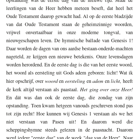
opstanding was de eerste dag van de nieuwe tijd. Maar de
leerlingen van de Heer hebben meteen beseft, dat heel het
Oude Testament daarop gewacht had. Al op de eerste bladzijde
van dat Oude Testament staan de geheimzinnige woorden,
vrijwel onvertaalbaar in onze moderne tongval, van
nieuwgeschapen leven. De hymnische ballade van Genesis 1!
Daar worden de dagen van ons aardse bestaan-onderde-machten
nageteld, ze krijgen een nieuwe betekenis. Onze levensdagen
worden herordend. En de eerste dag is die van het eerste woord,
het woord als eersteling uit Gods adem geboren: licht! Wat ik
woord
eersteling
adem
licht,
hier opschrijf, over
en
en
en
heeft
Het ging over onze Heer!
de kerk altijd verstaan als paastaal.
En dát was dan ook de eerste dag, die zondag van zijn
opstanding. Toen kwam hetgeen vanouds geschreven stond pas
tot zijn recht! Hoe kunnen wij Genesis 1 verstaan als we het
niet verstaan van Pasen uit! En daarom werd die
scheppingshymne steeds gelezen in de paasnacht. Daarom
werd iedere "eerste dag" van de week "dag van de Heer". Naar