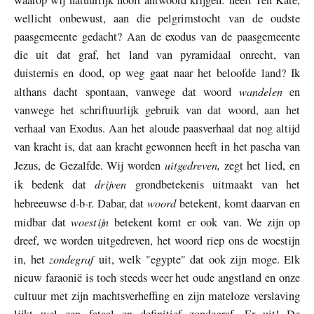
wellicht onbewust, aan die pelgrimstocht van de oudste
paasgemeente gedacht? Aan de exodus van de paasgemeente
die uit dat graf, het land van pyramidaal onrecht, van
duisternis en dood, op weg gaat naar het beloofde land? Ik
wandelen
althans dacht spontaan, vanwege dat woord
en
vanwege het schriftuurlijk gebruik van dat woord, aan het
verhaal van Exodus. Aan het aloude paasverhaal dat nog altijd
van kracht is, dat aan kracht gewonnen heeft in het pascha van
uitgedreven,
Jezus, de Gezalfde. Wij worden
zegt het lied, en
drijven
ik bedenk dat
grondbetekenis uitmaakt van het
woord
hebreeuwse d-b-r. Dabar, dat
betekent, komt daarvan en
woestijn
midbar dat
betekent komt er ook van. We zijn op
dreef, we worden uitgedreven, het woord riep ons de woestijn
zondegraf
in, het
uit, welk "egypte" dat ook zijn moge. Elk
nieuw faraonië is toch steeds weer het oude angstland en onze
cultuur met zijn machtsverheffing en zijn mateloze verslaving
lijkt wel een fataal en definitief zondegraf. Er uit! De