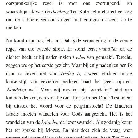
oorspronkelijke regel is voor ons overtuigend. En
theoloog
waarschijnlijk was de
Ten Kate net niet alert genoeg
om de subtiele verschuivingen in theologisch accent op te
merken.
Nu komt daar nog iets bij. Dat is de verandering in de vierde
wand’len
regel van die tweede strofe. Er stond eerst
en de
treden
dichter heeft er bij nader inzien
van gemaakt. Terecht,
zeggen we op het eerste gezicht. Maar bij enig nadenken ben ik
Treden is,
daar zo zeker niet van.
alweer, gladder. In de
kanselstijl van gevierde prediker baart het geen opzien.
Wandelen
wel! Maar wij moeten bij "wandelen" niet aan
kuieren denken, een straatje om. Het is in het Oude Testament
bij uitstek het woord voor de pelgrimstocht! De kinderen
Israëls moeten wandelen voor Gods aangezicht. Het is het
halacha,
wandelen van de
de levenswandel. Als zodanig komt
het ter sprake bij Mozes. En hier doet zich de vraag voor
waarop wij natuurlijk nooit antwoord krijgen: heeft Ten Kate,