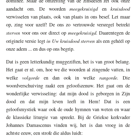
dominee. Maar de omzetting van de zinsdelen zet ook onze
meegekruisigd
kruisdood
aandacht om. De woorden
en
verwisselen van plaats, ook van plaats in ons besef. Let maar
op, zing voor uzelf! De ons zo vertrouwde versregel betrekt
sterven
meegekruisigd.
voor ons oor direct op
Daarentegen de
in Uw kruisdood sterven
originele versie legt
als een gehéél op
onze adem ... en dus op ons begrip.
Dat is geen letterkundig muggeziften, het is van groot belang.
Het gaat er nl. om, hoe we die woorden al zingende vatten, in
volgorde
rangorde.
welke
en dan ook in welke
Die
woordverschuiving raakt een geloofszenuw. Het gaat om de
wonderlijke verwisseling: dat mijn dood is geborgen in Zijn
dood en dat mijn leven leeft in Hem! Dat is een
geloofsmystiek waar ook de oude hymnen van weten en waar
de klassieke liturgie van spreekt. Bij de Griekse kerkvader
Johannes Damascenus vinden wij, het is dan vroeg in de
achtste eeuw, een strofe die aldus luidt: