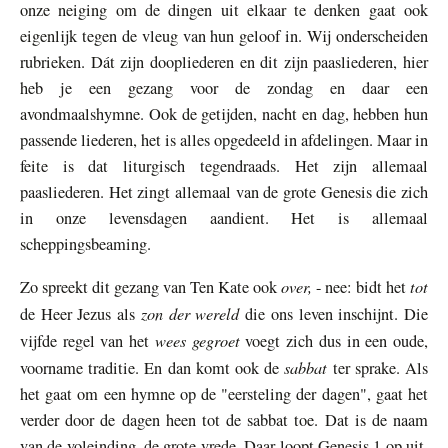
onze neiging om de dingen uit elkaar te denken gaat ook
eigenlijk tegen de vleug van hun geloof in. Wij onderscheiden
rubrieken. Dát zijn doopliederen en dit zijn paasliederen, hier
heb je een gezang voor de zondag en daar een
avondmaalshymne. Ook de getijden, nacht en dag, hebben hun
passende liederen, het is alles opgedeeld in afdelingen. Maar in
feite is dat liturgisch tegendraads. Het zijn allemaal
paasliederen. Het zingt allemaal van de grote Genesis die zich
in onze levensdagen aandient. Het is allemaal
scheppingsbeaming.
over,
tot
Zo spreekt dit gezang van Ten Kate ook
- nee: bidt het
zon der wereld
de Heer Jezus als
die ons leven inschijnt. Die
wees gegroet
vijfde regel van het
voegt zich dus in een oude,
sabbat
voorname traditie. En dan komt ook de
ter sprake. Als
het gaat om een hymne op de "eersteling der dagen", gaat het
verder door de dagen heen tot de sabbat toe. Dat is de naam
van de voleinding, de grote vrede. Daar loopt Genesis 1 op uit.