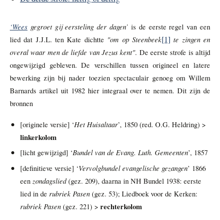
‘Wees
gegroet gij eersteling der dagen’
is de eerste regel van een
[1]
"om op Steenbeek
te zingen en
lied
dat J.J.L. ten Kate dichtte
overal waar men de liefde van Jezus kent"
. De eerste strofe is altijd
ongewijzigd gebleven. De verschillen tussen origineel en latere
bewerking zijn bij nader toezien spectaculair genoeg om Willem
Barnards artikel uit 1982 hier integraal over te nemen. Dit zijn de
bronnen
Het Huisaltaar
[originele versie] ‘
’, 1850 (red. O.G. Heldring) >
linkerkolom
Bundel van de Evang. Luth. Gemeenten
[licht gewijzigd] ‘
’, 1857
Vervolgbundel evangelische gezangen
[definitieve versie] ‘
’ 1866
zondagslied
een
(gez. 209), daarna in NH Bundel 1938: eerste
rubriek Pasen
lied in de
(gez. 53); Liedboek voor de Kerken:
rubriek Pasen
rechterkolom
(gez. 221) >