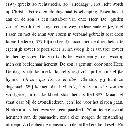
(197) spreekt zo rechtstreeks, zo "alledaags". Het licht wordt
op Christus betrokken, de dageraad is schepping. Pasen breekt
aan en de zon is een metafoor van onze Heer. De "gulden
zonne" wordt niet langs een omweg, redenerenderwijze, met
Pasen en met de Man van Pasen in verband gebracht (dat doen
latere liederen, 377 bijvoorbeeld), maar met de directheid die
eigenlijk zoveel te poëtischer is. En (voeg ik er aan toe) zoveel
te theologischer! De zon is als het ware een gulden waarop
men een beeldenaar herkent. De zon is gemunt door onze Heer.
De dag is zijn kenmerk. Ja, zelfs zegt zo’n prille christelijke
Christe qui lux es et dies.
hymne:
Christus, gij licht en
dageraad. Wij kennen dat lied ook, het is in vele vormen
.
voortgezet, in ons kerkboek staat het als lied 383
Maar het
staat daar bij de avondliederen, een lied voor het slapen gaan.
Niettemin is het evenzeer een paaslied! Want iedere avond
herinnert aan de paasnacht, zoals elke morgen de opstanding
uitroept. Zo hebben de mensen van de prille kerk het beseft. En