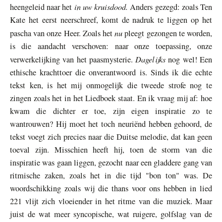
in uw kruisdood.
heengeleid naar het
Anders gezegd: zoals Ten
Kate het eerst neerschreef, komt de nadruk te liggen op het
nu
pascha van onze Heer. Zoals het
pleegt gezongen te worden,
is die aandacht verschoven: naar onze toepassing, onze
Dagelijks
verwerkelijking van het paasmysterie.
nog wel! Een
ethische krachttoer die onverantwoord is. Sinds ik die echte
tekst ken, is het mij onmogelijk die tweede strofe nog te
zingen zoals het in het Liedboek staat. En ik vraag mij af: hoe
kwam die dichter er toe, zijn eigen inspiratie zo te
wantrouwen? Hij moet het toch neuriënd hebben gehoord, de
tekst voegt zich precies naar die Duitse melodie, dat kan geen
toeval zijn. Misschien heeft hij, toen de storm van die
inspiratie was gaan liggen, gezocht naar een gladdere gang van
ritmische zaken, zoals het in die tijd "bon ton" was. De
woordschikking zoals wij die thans voor ons hebben in lied
221 vlijt zich vloeiender in het ritme van die muziek. Maar
juist de wat meer syncopische, wat ruigere, golfslag van de