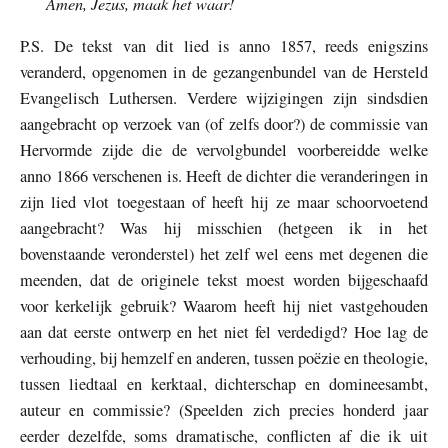
Amen, Jezus, maak het waar!
P.S. De tekst van dit lied is anno 1857, reeds enigszins
veranderd, opgenomen in de gezangenbundel van de Hersteld
Evangelisch Luthersen. Verdere wijzigingen zijn sindsdien
aangebracht op verzoek van (of zelfs door?) de commissie van
Hervormde zijde die de vervolgbundel voorbereidde welke
anno 1866 verschenen is. Heeft de dichter die veranderingen in
zijn lied vlot toegestaan of heeft hij ze maar schoorvoetend
aangebracht? Was hij misschien (hetgeen ik in het
bovenstaande veronderstel) het zelf wel eens met degenen die
meenden, dat de originele tekst moest worden bijgeschaafd
voor kerkelijk gebruik? Waarom heeft hij niet vastgehouden
aan dat eerste ontwerp en het niet fel verdedigd? Hoe lag de
verhouding, bij hemzelf en anderen, tussen poëzie en theologie,
tussen liedtaal en kerktaal, dichterschap en domineesambt,
auteur en commissie? (Speelden zich precies honderd jaar
eerder dezelfde, soms dramatische, conflicten af die ik uit