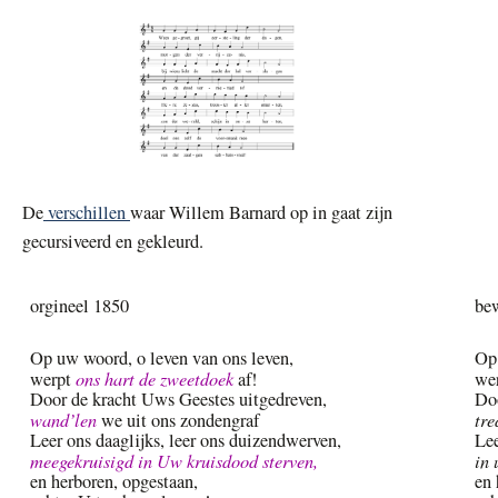
De
verschillen
waar Willem Barnard op in gaat zijn
gecursiveerd en gekleurd.
orgineel 1850
bew
Op uw woord, o leven van ons leven,
Op 
ons hart de zweetdoek
werpt
af!
we
Door de kracht Uws Geestes uitgedreven,
Doo
wand’len
tr
we uit ons zondengraf
Leer ons daaglijks, leer ons duizendwerven,
Lee
meegekruisigd in Uw kruisdood sterven,
in 
en herboren, opgestaan,
en 