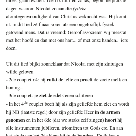
moest gaan dwalen.
Toen ik dit lied zo las, begon me plots te
fysieke
dagen waarom Nicolai zo aan die
alomtegenwoordigheid van Christus verknocht was. Hij komt
nl. in dit lied zèlf naar voren als een ongelooflijk fysiek
gelovend mens. Dat is vreemd: Geloof associëren wij meestal
met het hoofd en dan met ons hart... of met onze handen... iets
doen.
Uit dit lied blijkt zonneklaar dat Nicolai met zijn zintuigen
wilde geloven.
ruikt
proeft
- 2de couplet r.4: hij
de lelie en
de zoete melk en
honing...
ziet
- 3de couplet: je
de edelstenen schiteren
de
- In het 4
couplet beeft hij als zijn geliefde hem ziet en wordt
in de armen
hij NB (laatste regel) door zijn geliefde Heer
genomen
hoort
en in het 6de (dat we straks zelf zingen)
hij
alle instrumenten jubileren, triomferen tot Gods ere. En aan
handen
het einde van het 7de klapt hij in de
! En ik kan u