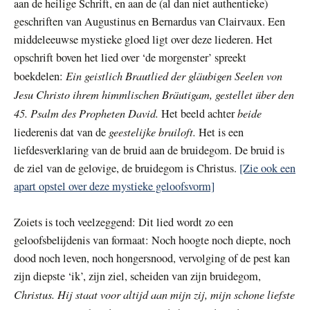
aan de heilige Schrift, en aan de (al dan niet authentieke)
geschriften van Augustinus en Bernardus van Clairvaux. Een
middeleeuwse mystieke gloed ligt over deze liederen. Het
opschrift boven het lied over ‘de morgenster’ spreekt
Ein geistlich Brautlied der gläubigen Seelen von
boekdelen:
Jesu Christo ihrem himmlischen Bräutigam, gestellet über den
45. Psalm des Propheten David.
beide
Het beeld achter
geestelijke bruiloft.
liederenis dat van de
Het is een
liefdesverklaring van de bruid aan de bruidegom. De bruid is
de ziel van de gelovige, de bruidegom is Christus.
[Zie ook een
apart opstel over deze mystieke geloofsvorm]
Zoiets is toch veelzeggend: Dit lied wordt zo een
geloofsbelijdenis van formaat: Noch hoogte noch diepte, noch
dood noch leven, noch hongersnood, vervolging of de pest kan
zijn diepste ‘ik’, zijn ziel, scheiden van zijn bruidegom,
Christus. Hij staat voor altijd aan mijn zij, mijn schone liefste