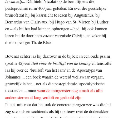
is van mij...
Dàt hield Nicolai op de been tijdens die
pestepidemie ruim 400 jaar geleden. En over die geestelijke
bruiloft zat hij bij kaarslicht te lezen bij Augustinus, bij
Bernardus van Clairvaux, bij Hugo van St. Victor, bij Luther
en – als hij het had kunnen opbrengen – had hij ook kunnen
lezen bij de door hem zozeer verguisde Calvijn, en zeker bij
diens opvolger Th. de Bèze.
Bovenal echter las hij daarover in de bijbel: in een oude psalm
lied voor de bruiloft van de koning
(psalm 45) een
en tenslotte
las hij over de ‘bruiloft van het lam’ in de Apocalyps van
Johannes.... een boek waarin de wereld weliswaar vergaat,
gruwelijk is het... net als die pestepidemie, apocalyptische
toestanden – maar
waar de morgenster nog straalt als alle
andere sterren al lang verdoft en gedoofd zijn
.
morgenster
Ik stel mij voor dat het ook de concrete
was die hij
zag savonds en sochtends als hij opnieuw over de dodenakker