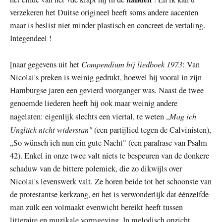
verzekeren het Duitse origineel heeft soms andere aacenten
maar is beslist niet minder plastisch en concreet de vertaling.
Integendeel !
Compendium bij liedboek 1973
[naar gegevens uit het
: Van
Nicolai's preken is weinig gedrukt, hoewel hij vooral in zijn
Hamburgse jaren een gevierd voorganger was. Naast de twee
genoemde liederen heeft hij ook maar weinig andere
Mag ich
nagelaten: eigenlijk slechts een viertal, te weten „
Unglück nicht widerstan"
(een partijlied tegen de Calvinisten),
„So wünsch ich nun ein gute Nacht" (een parafrase van Psalm
42). Enkel in onze twee valt niets te bespeuren van de donkere
schaduw van de bittere polemiek, die zo dikwijls over
Nicolai's levenswerk valt. Ze horen beide tot het schoonste van
de protestantse kerkzang, en het is verwonderlijk dat éénzelfde
man zulk een volmaakt evenwicht bereikt heeft tussen
litteraire en muzikale vormgeving. In melodisch opzicht