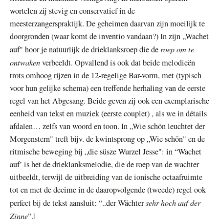
wortelen zij stevig en conservatief in de
meesterzangerspraktijk. De geheimen daarvan zijn moeilijk te
doorgronden (waar komt de inventio vandaan?) In zijn „Wachet
roep om te
auf" hoor je natuurlijk de drieklanksroep die de
ontwaken
verbeeldt. Opvallend is ook dat beide melodieën
trots omhoog rijzen in de 12-regelige Bar-vorm, met (typisch
voor hun gelijke schema) een treffende herhaling van de eerste
regel van het Abgesang. Beide geven zij ook een exemplarische
eenheid van tekst en muziek (eerste couplet) , als we in détails
afdalen… zelfs van woord en toon. In „Wie schön leuchtet der
Morgenstern" treft bijv. de kwintsprong op „Wie schön" en de
ritmische beweging bij „die süsze Wurzel Jesse": in “Wachet
auf’ is het de drieklanksmelodie, die de roep van de wachter
uitbeeldt, terwijl de uitbreiding van de ionische octaafruimte
tot en met de decime in de daaropvolgende (tweede) regel ook
sehr hoch auf der
perfect bij de tekst aansluit: “..der Wächter
Zinne
”.]