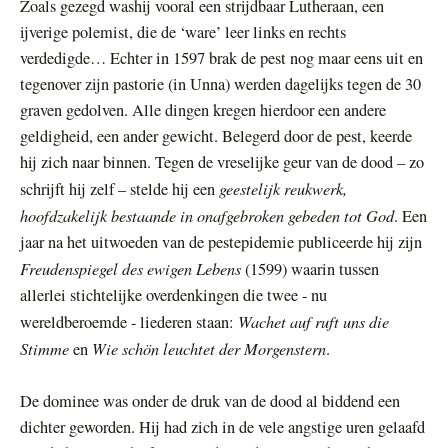
Zoals gezegd washij vooral een strijdbaar Lutheraan, een
ijverige polemist, die de ‘ware’ leer links en rechts
verdedigde… Echter in 1597 brak de pest nog maar eens uit en
tegenover zijn pastorie (in Unna) werden dagelijks tegen de 30
graven gedolven. Alle dingen kregen hierdoor een andere
geldigheid, een ander gewicht. Belegerd door de pest, keerde
hij zich naar binnen. Tegen de vreselijke geur van de dood – zo
geestelijk reukwerk,
schrijft hij zelf – stelde hij een
hoofdzakelijk bestaande in onafgebroken gebeden tot God
. Een
jaar na het uitwoeden van de pestepidemie publiceerde hij zijn
Freudenspiegel des ewigen Lebens
(1599) waarin tussen
allerlei stichtelijke overdenkingen die twee - nu
Wachet auf ruft uns die
wereldberoemde - liederen staan:
Stimme
Wie schön leuchtet der Morgenstern
en
.
De dominee was onder de druk van de dood al biddend een
dichter geworden. Hij had zich in de vele angstige uren gelaafd