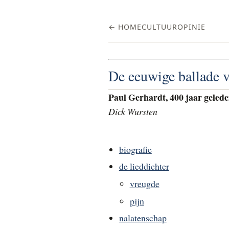
← HOME
CULTUUR
OPINIE
De eeuwige ballade v
Paul Gerhardt, 400 jaar geled
Dick Wursten
biografie
de lieddichter
vreugde
pijn
nalatenschap