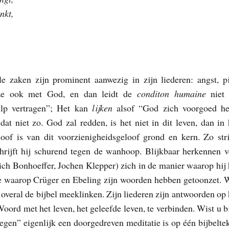
nkt,
e zaken zijn prominent aanwezig in zijn liederen: angst, pi
t ze ook met God, en dan leidt de
conditon humaine
niet 
ulp vertragen”; Het kan
lijken
alsof “God zich voorgoed he
dat niet zo. God zal redden, is het niet in dit leven, dan in 
oof is van dit voorzienigheidsgeloof grond en kern. Zo stri
chrijft hij schurend tegen de wanhoop. Blijkbaar herkennen v
ich Bonhoeffer, Jochen Klepper)
zich in de manier waarop hij 
jze waarop Crüger en Ebeling zijn woorden hebben getoonzet. 
 overal de bijbel meeklinken. Zijn liederen zijn antwoorden op 
ord met het leven, het geleefde leven, te verbinden. Wist u bi
egen” eigenlijk een doorgedreven meditatie is op één bijbeltek