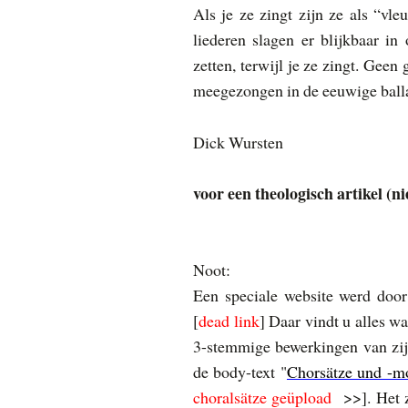
Als je ze zingt zijn ze als “vle
liederen slagen er blijkbaar i
zetten, terwijl je ze zingt. Gee
meegezongen in de eeuwige balla
Dick Wursten
voor een theologisch artikel (n
Noot:
Een speciale website werd doo
[
dead link
]
Daar vindt u alles wa
3-stemmige bewerkingen van zij
de body-text "
Chorsätze und -mo
choralsätze geüpload
>>
]. Het 