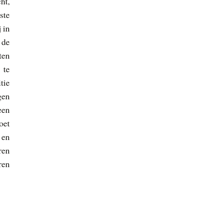
ht,
ste
 in
 de
ten
 te
tie
gen
een
oet
 en
ren
ren