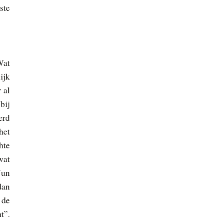
ste
Wat
ijk
 al
bij
erd
het
hte
wat
Nun
dan
 de
t”.