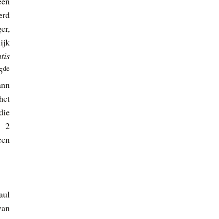
een
erd
er,
ijk
tis
de
5
ann
het
die
t 2
een
aul
van