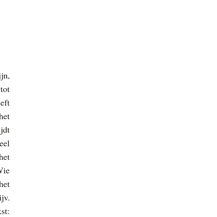
jn,
tot
eft
het
jdt
eel
het
Wie
het
jv.
st: