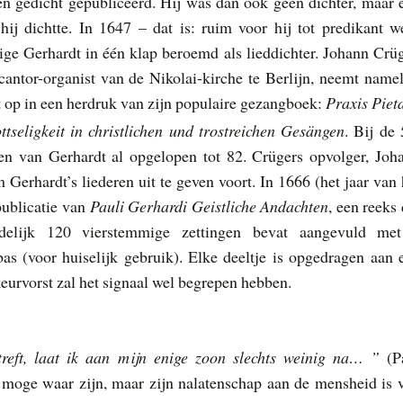
één gedicht gepubliceerd. Hij was dan ook geen dichter, maar 
ij dichtte. In 1647 – dat is: ruim voor hij tot predikant w
ige Gerhardt in één klap beroemd als lieddichter. Johann Crüg
ntor-organist van de Nikolai-kirche te Berlijn, neemt namel
t op in een herdruk van zijn populaire gezangboek:
Praxis Pieta
seligkeit in christlichen und trostreichen Gesängen
. Bij de 
ren van Gerhardt al opgelopen tot 82. Crügers opvolger, Joh
 Gerhardt’s liederen uit te geven voort. In 1666 (het jaar van 
 publicatie van
Pauli Gerhardi Geistliche Andachten
, een reeks 
ndelijk 120 vierstemmige zettingen bevat aangevuld me
s (voor huiselijk gebruik). Elke deeltje is opgedragen aan 
eurvorst zal het signaal wel begrepen hebben.
reft, laat ik aan mijn enige zoon slechts weinig na… ”
(P
t moge waar zijn, maar zijn nalatenschap aan de mensheid is 