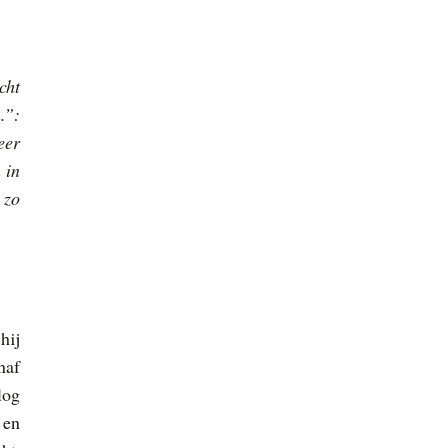
cht
.”:
eer
 in
 zo
hij
naf
log
 en