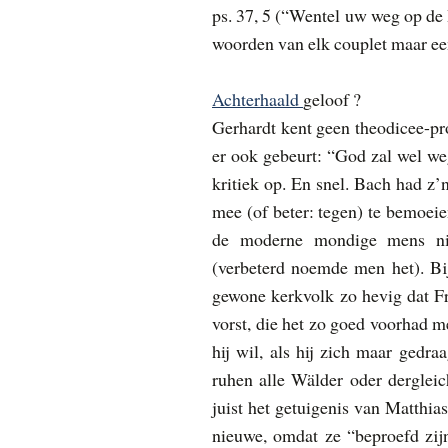
ps. 37, 5 (“
Wentel uw weg op de 
woorden van elk couplet maar eens
Achterhaald
geloof ?
Gerhardt kent geen theodicee-pro
er ook gebeurt: “God zal wel w
kritiek op. En snel. Bach had z’
mee (of beter: tegen) te bemoeien
de moderne mondige mens nie
(verbeterd noemde men het). Bi
gewone kerkvolk zo hevig dat Fr
vorst, die het zo goed voorhad 
hij wil, als hij zich maar gedra
ruhen alle Wälder oder derglei
juist het getuigenis van
Matthias
nieuwe, omdat ze “beproefd zij