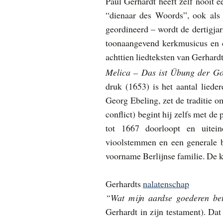
Paul Gerhardt heeft zelf nooit 
“dienaar des Woords”, ook als h
geordineerd – wordt de dertigjar
toonaangevend kerkmusicus en ca
achttien liedteksten van Gerhard
Melica – Das ist Übung der Gott
druk (1653) is het aantal liede
Georg Ebeling, zet de traditie om
conflict) begint hij zelfs met de
tot 1667 doorloopt en uitei
vioolstemmen en een generale ba
voorname Berlijnse familie. De k
Gerhardts
nalatenschap
“Wat mijn aardse goederen bet
Gerhardt in zijn testament). Da