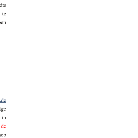
dts
 te
ben
.de
ige
 in
 de
heb