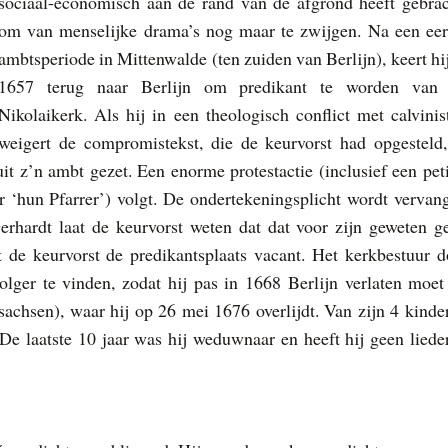
sociaal-economisch aan de rand van de afgrond heeft gebrac
om van menselijke drama’s nog maar te zwijgen. Na een eer
ambtsperiode in Mittenwalde (ten zuiden van Berlijn), keert hij
1657 terug naar Berlijn om predikant te worden van
Nikolaikerk. Als hij in een theologisch conflict met calvinis
weigert de compromistekst, die de keurvorst had opgesteld,
it z’n ambt gezet. Een enorme protestactie (inclusief een peti
 ‘hun Pfarrer’) volgt. De ondertekeningsplicht wordt vervan
erhardt laat de keurvorst weten dat dat voor zijn geweten g
t de keurvorst de predikantsplaats vacant. Het kerkbestuur d
lger te vinden, zodat hij pas in 1668 Berlijn verlaten moet
achsen), waar hij op 26 mei 1676 overlijdt. Van zijn 4 kinde
 De laatste 10 jaar was hij weduwnaar en heeft hij geen liede