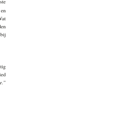
ste
 en
at
den
bij
tig
ied
e.”