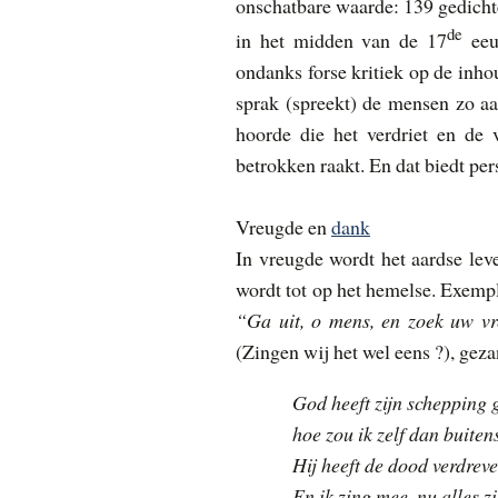
onschatbare waarde: 139 gedichte
de
in het midden van de 17
eeu
ondanks forse kritiek op de inho
sprak (spreekt) de mensen zo aa
hoorde die het verdriet en de 
betrokken raakt. En dat biedt per
Vreugde en
dank
In vreugde wordt het aardse leve
wordt tot op het hemelse. Exempla
“Ga uit, o mens, en zoek uw vre
(Zingen wij het wel eens ?), ge
God heeft zijn schepping 
hoe zou ik zelf dan buiten
Hij heeft de dood verdreve
En ik zing mee, nu alles zi