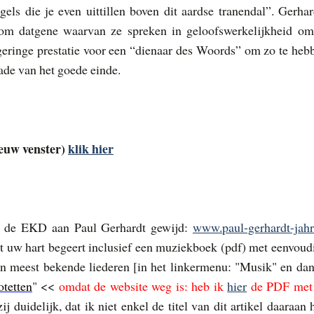
ugels die je even uittillen boven dit aardse tranendal”. Gerhar
n om datgene waarvan ze spreken in geloofswerkelijkheid om
n geringe prestatie voor een “dienaar des Woords” om zo te heb
de van het goede einde.
ieuw venster)
klik hier
r de EKD aan Paul Gerhardt gewijd:
www.paul-gerhardt-jahr
t uw hart begeert inclusief een muziekboek (pdf) met eenvoud
n meest bekende liederen [in het linkermenu: "Musik" en dan
tetten
"
<<
omdat de website weg is: heb ik
hier
de PDF met
zij duidelijk, dat ik niet enkel de titel van dit artikel daaraan 