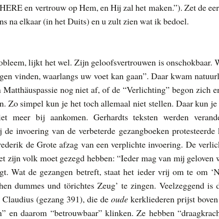
HERE en vertrouw op Hem, en Hij zal het maken.”).
Zet de eer
 na elkaar (in het Duits) en u zult zien wat ik bedoel.
bleem, lijkt het wel. Zijn geloofsvertrouwen is onschokbaar. 
egen vinden, waarlangs uw voet kan gaan”. Daar kwam natuurl
n Matthäuspassie nog niet af, of de “Verlichting” begon zich er
. Zo simpel kun je het toch allemaal niet stellen. Daar kun je 
t meer bij aankomen. Gerhardts teksten werden verand
j de invoering van de verbeterde gezangboeken
protesteerde 
ederik de Grote afzag van een verplichte invoering. De verlic
met zijn volk moet gezegd hebben: “Ieder mag van mij geloven 
agt. Wat de gezangen betreft, staat het ieder vrij om te om ‘
chen dummes und törichtes Zeug’ te zingen. Veelzeggend is 
 Claudius (gezang 391), die de
oude
kerkliederen prijst boven
n” en daarom “betrouwbaar” klinken. Ze hebben “draagkrach