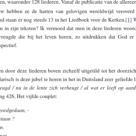
n, waaronder 128 liederen. Vanaf de publicatie van de allereer
w hebben ze de harten van gelovigen wereldwijd veroverd
ud staan er nog steeds 13 in het Liedboek voor de Kerken.
[1]
W
n in zijn teksten? Ik vermoed dat men in deze liederen woor
vreugde die bij het leven horen, zo uitdrukken dat God er 
spectief.
n door deze liederen boven zichzelf uitgetild tot het doorzich
risch is deze jubel te horen in het in Duitsland zeer geliefde l
ugd / nu in de lente zich verheugt / al wat er leeft op aard
zang 426, Het vijfde couplet:
goedgedaan, -
staan ?
n.
ngt,