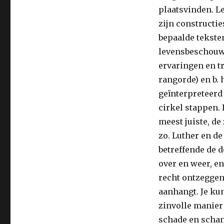
plaatsvinden. L
zijn constructi
bepaalde teksten
levensbeschouwin
ervaringen en t
rangorde) en b. 
geïnterpreteer
cirkel stappen. 
meest juiste, de
zo. Luther en de
betreffende de d
over en weer, en
recht ontzeggen 
aanhangt. Je ku
zinvolle manier
schade en schan