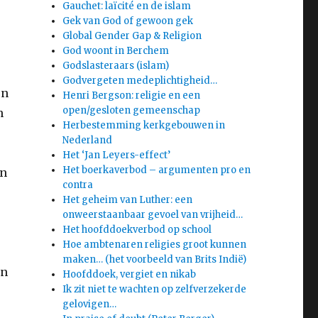
Gauchet: laïcité en de islam
Gek van God of gewoon gek
Global Gender Gap & Religion
God woont in Berchem
Godslasteraars (islam)
Godvergeten medeplichtigheid…
en
Henri Bergson: religie en een
open/gesloten gemeenschap
n
Herbestemming kerkgebouwen in
Nederland
Het ‘Jan Leyers-effect’
Het boerkaverbod – argumenten pro en
an
contra
Het geheim van Luther: een
onweerstaanbaar gevoel van vrijheid…
Het hoofddoekverbod op school
Hoe ambtenaren religies groot kunnen
maken… (het voorbeeld van Brits Indië)
in
Hoofddoek, vergiet en nikab
Ik zit niet te wachten op zelfverzekerde
gelovigen…