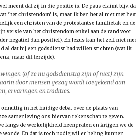
el meent dat zij in die positie is. De paus claimt bijv. da
at ‘het christendom’ is, maar ik ben het al niet met he
elijk een christen van de protestantse familietak en de
jn versie van het christendom enkel aan de rand voor
der negatief dan positief). En Jezus kan het zelf niet me
ld al dat hij een godsdienst had willen stichten (wat ik
enk, maar dit terzijde).
ingen (of ze nu godsdienstig zijn of niet) zijn
 waarin door mensen gezag wordt toegekend aan
n, ervaringen en tradities.
t onnuttig in het huidige debat over de plaats van
nze samenleving ons hiervan rekenschap te geven.
we langs de werkelijkheid heenpraten en krijgen we de
e wonde. En dat is toch nodig wil er heling kunnen