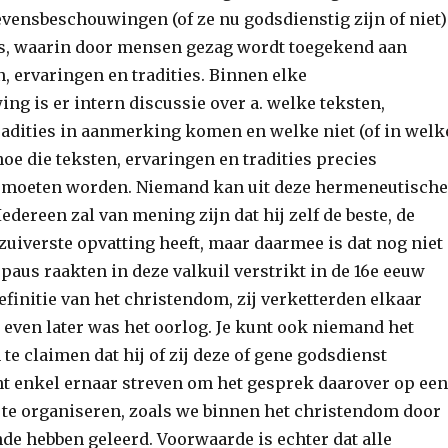
evensbeschouwingen (of ze nu godsdienstig zijn of niet)
es, waarin door mensen gezag wordt toegekend aan
, ervaringen en tradities. Binnen elke
g is er intern discussie over a. welke teksten,
radities in aanmerking komen en welke niet (of in welk
hoe die teksten, ervaringen en tradities precies
d moeten worden. Niemand kan uit deze hermeneutische
Iedereen zal van mening zijn dat hij zelf de beste, de
 zuiverste opvatting heeft, maar daarmee is dat nog niet
 paus raakten in deze valkuil verstrikt in de 16e eeuw
efinitie van het christendom, zij verketterden elkaar
 even later was het oorlog. Je kunt ook niemand het
te claimen dat hij of zij deze of gene godsdienst
nt enkel ernaar streven om het gesprek daarover op een
 te organiseren, zoals we binnen het christendom door
de hebben geleerd. Voorwaarde is echter dat alle