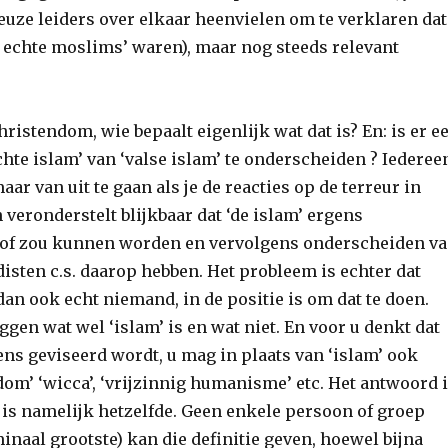
ieuze leiders over elkaar heenvielen om te verklaren dat
n echte moslims’ waren), maar nog steeds relevant
ristendom, wie bepaalt eigenlijk wat dat is? En: is er e
hte islam’ van ‘valse islam’ te onderscheiden ? Iederee
aar van uit te gaan als je de reacties op de terreur in
n veronderstelt blijkbaar dat ‘de islam’ ergens
, of zou kunnen worden en vervolgens onderscheiden v
adisten c.s. daarop hebben. Het probleem is echter dat
an ook echt niemand, in de positie is om dat te doen.
en wat wel ‘islam’ is en wat niet. En voor u denkt dat
ens geviseerd wordt, u mag in plaats van ‘islam’ ook
dom’ ‘wicca’, ‘vrijzinnig humanisme’ etc. Het antwoord 
 is namelijk hetzelfde. Geen enkele persoon of groep
inaal grootste) kan die definitie geven, hoewel bijna