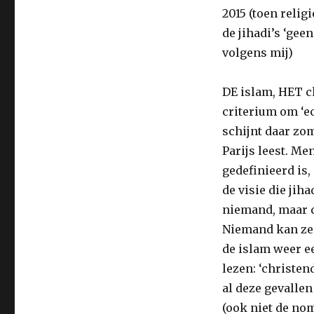
2015 (toen relig
de jihadi’s ‘gee
volgens mij)
DE islam, HET ch
criterium om ‘ec
schijnt daar zom
Parijs leest. Me
gedefinieerd is
de visie die jih
niemand, maar d
Niemand kan zegg
de islam weer e
lezen: ‘christen
al deze gevallen
(ook niet de nom