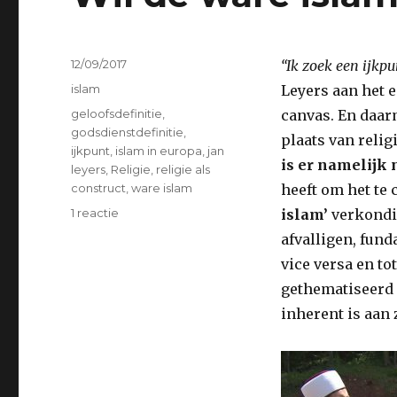
Geplaatst
12/09/2017
“Ik zoek een ijkp
op
Categorieën
islam
Leyers aan het e
Tags
geloofsdefinitie
,
canvas. En daarm
godsdienstdefinitie
,
plaats van reli
ijkpunt
,
islam in europa
,
jan
is er namelijk 
leyers
,
Religie
,
religie als
construct
,
ware islam
heeft om het te 
op
1 reactie
islam’
verkondig
Wil
afvalligen, fund
de
vice versa en to
ware
islam
gethematiseerd z
nu
inherent is aan
opstaan..?