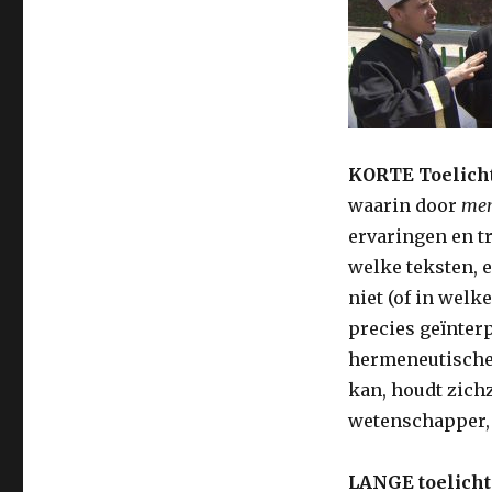
KORTE Toelich
waarin door
me
ervaringen en t
welke teksten, 
niet (of in welk
precies geïnter
hermeneutische 
kan, houdt zichz
wetenschapper, 
LANGE toelich