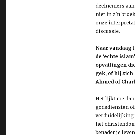
deelnemers aan 
niet in z’n broe
onze interpretati
discussie.
Naar vandaag to
de ‘echte islam
opvattingen die
gek, of hij zic
Ahmed of Charl
Het lijkt me dan
godsdiensten of
verduidelijking 
het christendom…
benader je leve