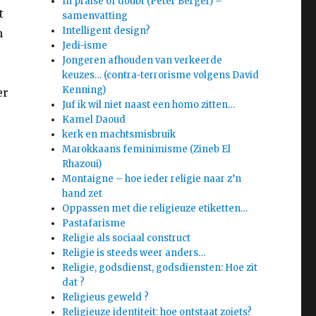
In praise of doubt (Peter Berger) –
t
samenvatting
Intelligent design?
m
Jedi-isme
Jongeren afhouden van verkeerde
keuzes… (contra-terrorisme volgens David
Kenning)
er
Juf ik wil niet naast een homo zitten…
Kamel Daoud
kerk en machtsmisbruik
Marokkaans feminimisme (Zineb El
Rhazoui)
Montaigne – hoe ieder religie naar z’n
hand zet
Oppassen met die religieuze etiketten…
Pastafarisme
Religie als sociaal construct
Religie is steeds weer anders…
Religie, godsdienst, godsdiensten: Hoe zit
dat ?
Religieus geweld ?
Religieuze identiteit: hoe ontstaat zoiets?