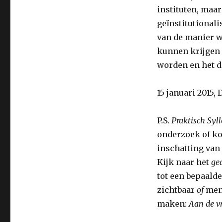
instituten, maar
geïnstitutionali
van de manier w
kunnen krijgen 
worden en het d
15 januari 2015,
P.S.
Praktisch Syl
onderzoek of kor
inschatting van
Kijk naar het
ge
tot een bepaald
zichtbaar
of
men
maken:
Aan de v