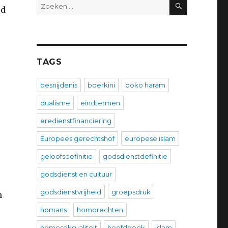
ZOEKEN
Zoeken
od
naar:
TAGS
besnijdenis
boerkini
boko haram
dualisme
eindtermen
eredienstfinanciering
Europees gerechtshof
europese islam
geloofsdefinitie
godsdienstdefinitie
godsdienst en cultuur
godsdienstvrijheid
groepsdruk
n
homans
homorechten
homoseksualiteit
hoofddoek
islam