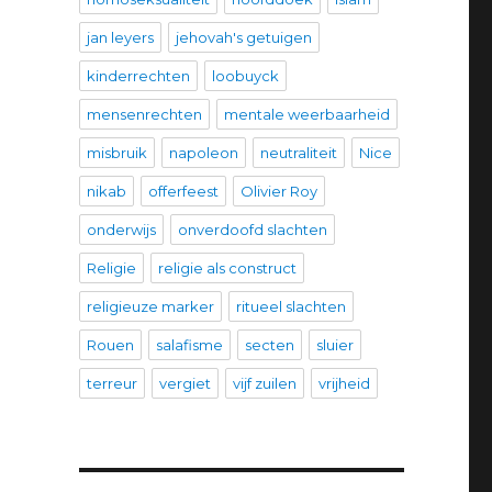
jan leyers
jehovah's getuigen
kinderrechten
loobuyck
mensenrechten
mentale weerbaarheid
misbruik
napoleon
neutraliteit
Nice
nikab
offerfeest
Olivier Roy
onderwijs
onverdoofd slachten
Religie
religie als construct
religieuze marker
ritueel slachten
Rouen
salafisme
secten
sluier
terreur
vergiet
vijf zuilen
vrijheid