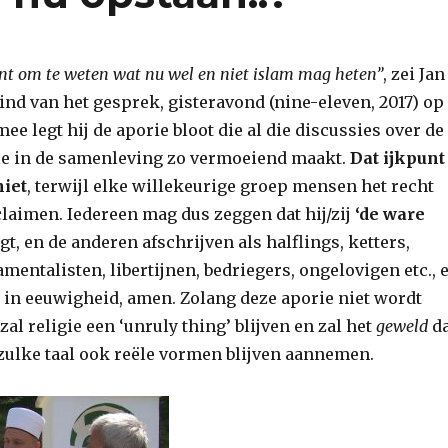
unt om te weten wat nu wel en niet islam mag heten”
, zei Jan
ind van het gesprek, gisteravond (nine-eleven, 2017) op
ee legt hij de aporie bloot die al die discussies over de
gie in de samenleving zo vermoeiend maakt.
Dat ijkpunt
niet
, terwijl elke willekeurige groep mensen het recht
claimen. Iedereen mag dus zeggen dat hij/zij
‘de ware
t, en de anderen afschrijven als halflings, ketters,
amentalisten, libertijnen, bedriegers, ongelovigen etc., 
t in eeuwigheid, amen. Zolang deze aporie niet wordt
al religie een ‘unruly thing’ blijven en zal het
geweld
d
 zulke taal ook reële vormen blijven aannemen.