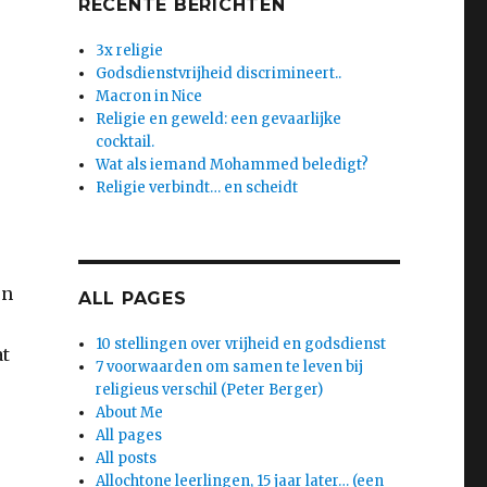
RECENTE BERICHTEN
3x religie
Godsdienstvrijheid discrimineert..
Macron in Nice
Religie en geweld: een gevaarlijke
cocktail.
Wat als iemand Mohammed beledigt?
Religie verbindt… en scheidt
en
ALL PAGES
10 stellingen over vrijheid en godsdienst
at
7 voorwaarden om samen te leven bij
religieus verschil (Peter Berger)
About Me
All pages
All posts
Allochtone leerlingen, 15 jaar later… (een