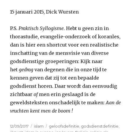
15 januari 2015, Dick Wursten
P.S.
Praktisch Syllogisme
. Hebt u geen zin in
thorastudie, evangelie-onderzoek of koranles,
dan is hier een shortcut voor een realistische
inschatting van de mensvisie van diverse
godsdienstige groeperingen: Kijk naar
het
gedrag
van degenen die in onze tijd te
kennen geven dat zij tot een bepaalde
godsdienst horen. Daar wordt dan eenvoudig
zichtbaar
of
men erin geslaagd is de
geweldsteksten onschadelijk te maken:
Aan de
vruchten kent men de boom !
Geplaatst
Categorieën
Tags
12/09/2017
islam
geloofsdefinitie
,
godsdienstdefinitie
,