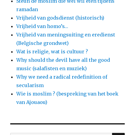
Steun de moslim die wel wil eten tijdens
ramadan
Vrijheid van godsdienst (historisch)
Vrijheid van homo’s…
Vrijheid van meningsuiting en eredienst
(Belgische grondwet)
Wat is religie, wat is cultuur ?
Why should the devil have all the good
music (salafisten en muziek)
Why we need a radical redefinition of
secularism
Wie is moslim ? (bespreking van het boek
van Ajouaou)
ZO