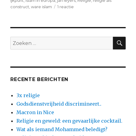
op
ijkpunt
,
islam in europa
,
jan leyers
,
Religie
,
religie als
op
construct
,
ware islam
1 reactie
Wil
de
ware
islam
nu
ZO
Zoeken
opstaan..?
naar:
RECENTE BERICHTEN
3x religie
Godsdienstvrijheid discrimineert..
Macron in Nice
Religie en geweld: een gevaarlijke cocktail.
Wat als iemand Mohammed beledigt?