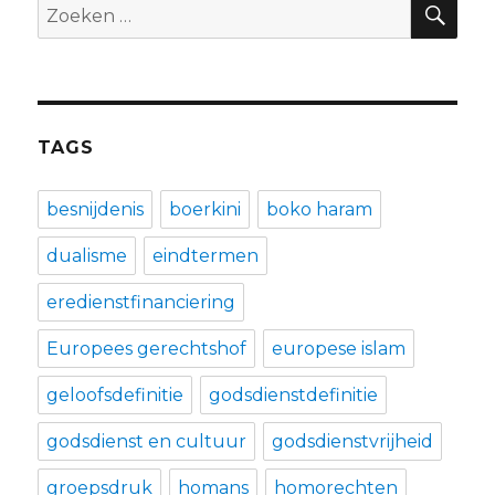
Zoeken
naar:
TAGS
besnijdenis
boerkini
boko haram
dualisme
eindtermen
eredienstfinanciering
Europees gerechtshof
europese islam
geloofsdefinitie
godsdienstdefinitie
godsdienst en cultuur
godsdienstvrijheid
groepsdruk
homans
homorechten