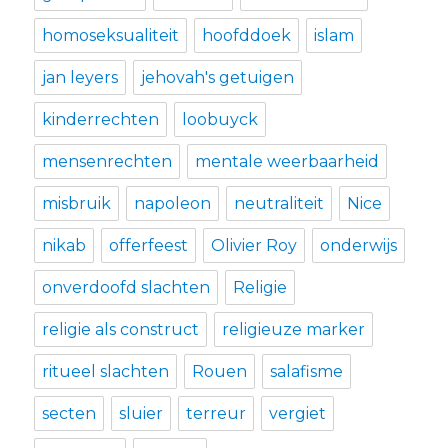
homoseksualiteit
hoofddoek
islam
jan leyers
jehovah's getuigen
kinderrechten
loobuyck
mensenrechten
mentale weerbaarheid
misbruik
napoleon
neutraliteit
Nice
nikab
offerfeest
Olivier Roy
onderwijs
onverdoofd slachten
Religie
religie als construct
religieuze marker
ritueel slachten
Rouen
salafisme
secten
sluier
terreur
vergiet