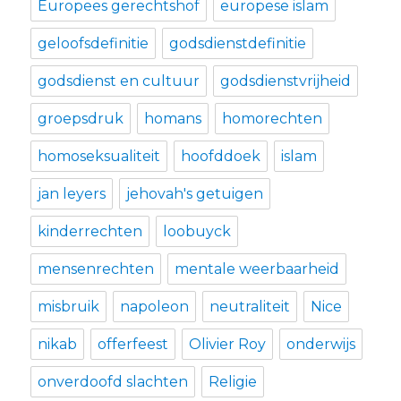
Europees gerechtshof
europese islam
geloofsdefinitie
godsdienstdefinitie
godsdienst en cultuur
godsdienstvrijheid
groepsdruk
homans
homorechten
homoseksualiteit
hoofddoek
islam
jan leyers
jehovah's getuigen
kinderrechten
loobuyck
mensenrechten
mentale weerbaarheid
misbruik
napoleon
neutraliteit
Nice
nikab
offerfeest
Olivier Roy
onderwijs
onverdoofd slachten
Religie