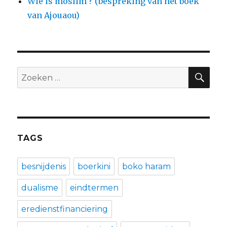
Wie is moslim ? (bespreking van het boek
van Ajouaou)
ZO
Zoeken
naar:
TAGS
besnijdenis
boerkini
boko haram
dualisme
eindtermen
eredienstfinanciering