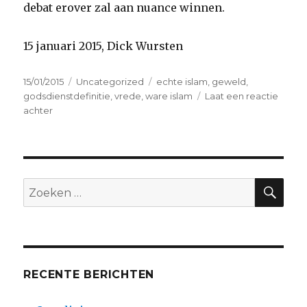
debat erover zal aan nuance winnen.
15 januari 2015, Dick Wursten
Geplaatst
Categorieën
Tags
15/01/2015
Uncategorized
echte islam
,
geweld
,
op
godsdienstdefinitie
,
vrede
,
ware islam
Laat een reactie
op
achter
“maar
dat
is
niet
de
ZO
Zoeken
echte
naar:
islam,
hoor…”
RECENTE BERICHTEN