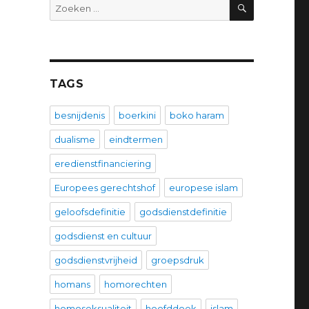
ZOEKEN
Zoeken
naar:
TAGS
besnijdenis
boerkini
boko haram
dualisme
eindtermen
eredienstfinanciering
Europees gerechtshof
europese islam
geloofsdefinitie
godsdienstdefinitie
godsdienst en cultuur
godsdienstvrijheid
groepsdruk
homans
homorechten
homoseksualiteit
hoofddoek
islam