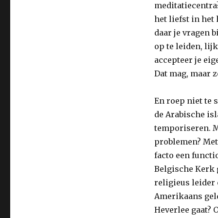
imams
meditatiecentra?
opleiden!
het liefst in he
daar je vragen b
op te leiden, lij
accepteer je eig
Dat mag, maar z
En roep niet te
de Arabische is
temporiseren. M
problemen? Met 
facto een functi
Belgische Kerk
religieus leider
Amerikaans gel
Heverlee gaat? 