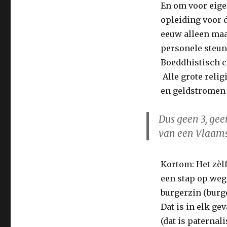
En om voor eigen
opleiding voor 
eeuw alleen maa
personele steun
Boeddhistisch ce
Alle grote reli
en geldstromen
Dus geen 3, gee
van een Vlaam
Kortom: Het zèl
een stap op weg
burgerzin (burge
Dat is in elk ge
(dat is paternal