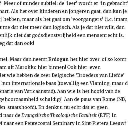
 Meer of minder subtiel: de ‘leer’ wordt er ‘in gebracht’
t hart. Als het over kinderen en jongeren gaat, dan kun je
ij hebben, maar als het gaat om ‘voorgangers’ (i.c. imam
kt me dat niet meer dan logisch. Als je dat niet wilt, dan
enlijk niet dat godsdienstvrijheid een mensenrecht is.
eg dat dan ook!
 snel: Maar dan neemt
Erdogan
het hier over, of zo komt
lam uit Marokko hier binnen! Ook hier: even
et wie hebben de zeer Belgische ‘Broeders van Liefde’
hun internationale baas (toevallig een Vlaming, maar d
onaris van Vaticaanstad). Aan wie is het hoofd van de
 gehoorzaamheid schuldig? Aan de paus van Rome (NB,
 èn staatshoofd). En denkt u nu echt dat er geen
d naar de
Evangelische Theologische Faculteit
(ETF) in
Of naar een Pentecostal Seminary in Sint-Pieters Leeuw?