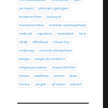
jan leyers
jehovah's getuigen
kinderrechten
loobuyck
mensenrechten
mentale weerbaarheid
misbruik
napoleon
neutraliteit
Nice
nikab
offerfeest
Olivier Roy
onderwijs
onverdoofd slachten
Religie
religie als construct
religieuze marker
ritueel slachten
Rouen
salafisme
secten
sluier
terreur
vergiet
vijf zuilen
vrijheid