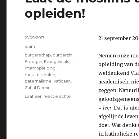
opleiden!
Geplaatst
21/09/2017
21 september 20
op
Categorieën
islam
Tags
burgerschap
,
burgerzin
,
Nemen onze mosl
Erdogan
,
Evangelicals
,
opleiding van de
imamopleiding
,
weldenkend Vlaa
moslimscholen
,
paternalisme
,
Vaticaan
,
academisch, nie
Zuhal Demir
zeggen. Natuurli
op
Laat een reactie achter
geloofsgemeensc
Laat
= leer
. Dat is ni
de
moslims
afgelijnde leven
toch
doet. Wat denkt 
zelf
in katholieke re
hun