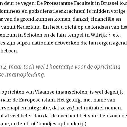
 deur te vegen: De Protestantse Faculteit in Brussel (o.a
dominees en godsdienstleerkrachten) is midden vorige
r van de grond kunnen komen, dankzij financiële en
 vanuit Nederland. En hebt u zicht op de fondsen van he
ntrum in Schoten en de Jain-tempel in Wilrijk ? etc.
gies zijn supra-nationale netwerken die hun eigen agend
 hebben.
n 2, maar toch wel 1 hoeraatje voor de oprichting
se imamopleiding.
f oprichten van Vlaamse imamscholen, is wel degelijk
 naar de Europese islam. Het getuigt met name van
rschap) en integratie, dat ze
zelf
het initiatief nemen.
val al veel beter dan dat de overheid het voor hen zou do
isme, en leidt tot ‘handjes ophouderij’).