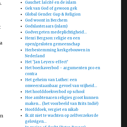
Gauchet: laïcité en de islam
.
Gek van God of gewoon gek
Global Gender Gap & Religion
God woont in Berchem
Godslasteraars (islam)
t
Godvergeten medeplichtigheid…
Henri Bergson: religie en een
a
open/gesloten gemeenschap
Herbestemming kerkgebouwen in
Nederland
Het ‘Jan Leyers-effect’
Het boerkaverbod – argumenten pro en
contra
Het geheim van Luther: een
onweerstaanbaar gevoel van vrijheid…
Het hoofddoekverbod op school
Hoe ambtenaren religies groot kunnen
maken… (het voorbeeld van Brits Indië)
Hoofddoek, vergiet en nikab
en
Ik zit niet te wachten op zelfverzekerde
gelovigen…