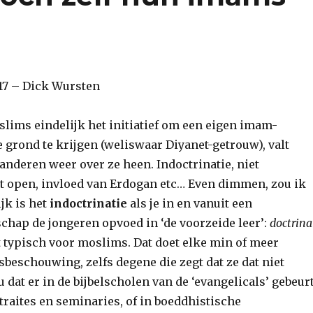
17 – Dick Wursten
ims eindelijk het initiatief om een eigen imam-
 grond te krijgen (weliswaar Diyanet-getrouw), valt
nderen weer over ze heen. Indoctrinatie, niet
t open, invloed van Erdogan etc… Even dimmen, zou ik
jk is het
indoctrinatie
als je in en vanuit een
hap de jongeren opvoed in ‘de voorzeide leer’:
doctrina
et typisch voor moslims. Dat doet elke min of meer
sbeschouwing, zelfs degene die zegt dat ze dat niet
u dat er in de bijbelscholen van de ‘evangelicals’ gebeurt
traites en seminaries, of in boeddhistische