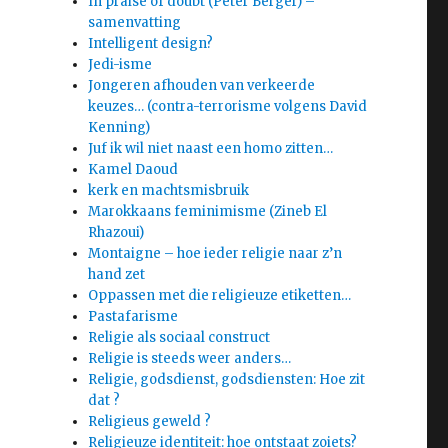
In praise of doubt (Peter Berger) –
samenvatting
Intelligent design?
Jedi-isme
Jongeren afhouden van verkeerde
keuzes… (contra-terrorisme volgens David
Kenning)
Juf ik wil niet naast een homo zitten…
Kamel Daoud
kerk en machtsmisbruik
Marokkaans feminimisme (Zineb El
Rhazoui)
Montaigne – hoe ieder religie naar z’n
hand zet
Oppassen met die religieuze etiketten…
Pastafarisme
Religie als sociaal construct
Religie is steeds weer anders…
Religie, godsdienst, godsdiensten: Hoe zit
dat ?
Religieus geweld ?
Religieuze identiteit: hoe ontstaat zoiets?