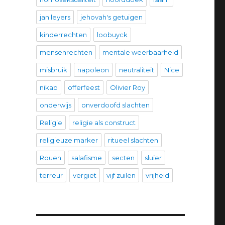
jan leyers
jehovah's getuigen
kinderrechten
loobuyck
mensenrechten
mentale weerbaarheid
misbruik
napoleon
neutraliteit
Nice
nikab
offerfeest
Olivier Roy
onderwijs
onverdoofd slachten
Religie
religie als construct
religieuze marker
ritueel slachten
Rouen
salafisme
secten
sluier
terreur
vergiet
vijf zuilen
vrijheid