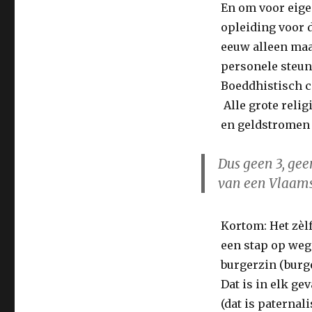
En om voor eigen
opleiding voor 
eeuw alleen maa
personele steun
Boeddhistisch ce
Alle grote reli
en geldstromen
Dus geen 3, gee
van een Vlaam
Kortom: Het zèl
een stap op weg
burgerzin (burge
Dat is in elk ge
(dat is paternal