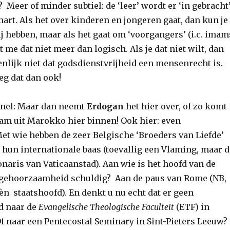
 Meer of minder subtiel: de ‘leer’ wordt er ‘in gebracht’
t hart. Als het over kinderen en jongeren gaat, dan kun je
ij hebben, maar als het gaat om ‘voorgangers’ (i.c. imam
kt me dat niet meer dan logisch. Als je dat niet wilt, dan
enlijk niet dat godsdienstvrijheid een mensenrecht is.
eg dat dan ook!
 snel: Maar dan neemt
Erdogan
het hier over, of zo komt
lam uit Marokko hier binnen! Ook hier: even
et wie hebben de zeer Belgische ‘Broeders van Liefde’
hun internationale baas (toevallig een Vlaming, maar d
onaris van Vaticaanstad). Aan wie is het hoofd van de
 gehoorzaamheid schuldig? Aan de paus van Rome (NB,
 èn staatshoofd). En denkt u nu echt dat er geen
d naar de
Evangelische Theologische Faculteit
(ETF) in
Of naar een Pentecostal Seminary in Sint-Pieters Leeuw?