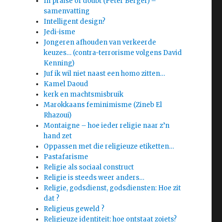
In praise of doubt (Peter Berger) –
samenvatting
Intelligent design?
Jedi-isme
Jongeren afhouden van verkeerde
keuzes… (contra-terrorisme volgens David
Kenning)
Juf ik wil niet naast een homo zitten…
Kamel Daoud
kerk en machtsmisbruik
Marokkaans feminimisme (Zineb El
Rhazoui)
Montaigne – hoe ieder religie naar z’n
hand zet
Oppassen met die religieuze etiketten…
Pastafarisme
Religie als sociaal construct
Religie is steeds weer anders…
Religie, godsdienst, godsdiensten: Hoe zit
dat ?
Religieus geweld ?
Religieuze identiteit: hoe ontstaat zoiets?