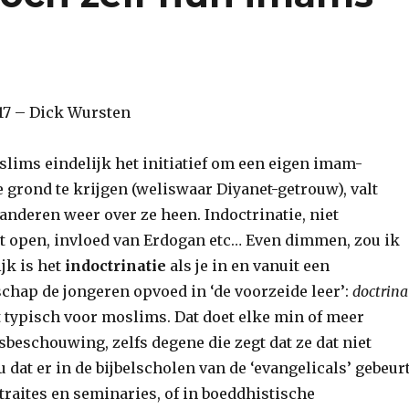
17 – Dick Wursten
ims eindelijk het initiatief om een eigen imam-
 grond te krijgen (weliswaar Diyanet-getrouw), valt
nderen weer over ze heen. Indoctrinatie, niet
t open, invloed van Erdogan etc… Even dimmen, zou ik
jk is het
indoctrinatie
als je in en vanuit een
hap de jongeren opvoed in ‘de voorzeide leer’:
doctrina
et typisch voor moslims. Dat doet elke min of meer
sbeschouwing, zelfs degene die zegt dat ze dat niet
u dat er in de bijbelscholen van de ‘evangelicals’ gebeurt
traites en seminaries, of in boeddhistische