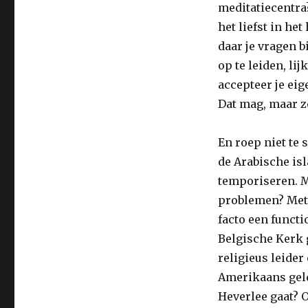
imams
meditatiecentra?
opleiden!
het liefst in he
daar je vragen b
op te leiden, lij
accepteer je eig
Dat mag, maar z
En roep niet te
de Arabische is
temporiseren. M
problemen? Met 
facto een functi
Belgische Kerk
religieus leider
Amerikaans gel
Heverlee gaat? 