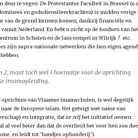
 deur te vegen: De Protestantse Faculteit in Brussel (o.a
dominees en godsdienstleerkrachten) is midden vorige
r van de grond kunnen komen, dankzij financiële en
 vanuit Nederland. En hebt u zicht op de fondsen van he
ntrum in Schoten en de Jain-tempel in Wilrijk ? etc.
gies zijn supra-nationale netwerken die hun eigen agend
 hebben.
n 2, maar toch wel 1 hoeraatje voor de oprichting
se imamopleiding.
f oprichten van Vlaamse imamscholen, is wel degelijk
 naar de Europese islam. Het getuigt met name van
rschap) en integratie, dat ze
zelf
het initiatief nemen.
val al veel beter dan dat de overheid het voor hen zou do
isme, en leidt tot ‘handjes ophouderij’).