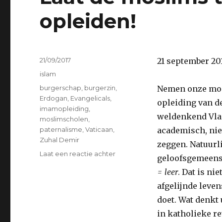
opleiden!
Geplaatst
21/09/2017
21 september 20
op
Categorieën
islam
Tags
burgerschap
,
burgerzin
,
Nemen onze mosl
Erdogan
,
Evangelicals
,
opleiding van de
imamopleiding
,
weldenkend Vlaa
moslimscholen
,
paternalisme
,
Vaticaan
,
academisch, nie
Zuhal Demir
zeggen. Natuurli
op
Laat een reactie achter
geloofsgemeensc
Laat
= leer
. Dat is ni
de
moslims
afgelijnde leven
toch
doet. Wat denkt 
zelf
in katholieke re
hun