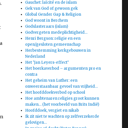
Gauchet: laïcité en de islam
.
Gek van God of gewoon gek
Global Gender Gap & Religion
God woont in Berchem
Godslasteraars (islam)
t
Godvergeten medeplichtigheid…
Henri Bergson: religie en een
a
open/gesloten gemeenschap
Herbestemming kerkgebouwen in
Nederland
Het ‘Jan Leyers-effect’
Het boerkaverbod – argumenten pro en
contra
Het geheim van Luther: een
onweerstaanbaar gevoel van vrijheid…
Het hoofddoekverbod op school
Hoe ambtenaren religies groot kunnen
maken… (het voorbeeld van Brits Indië)
Hoofddoek, vergiet en nikab
en
Ik zit niet te wachten op zelfverzekerde
gelovigen…