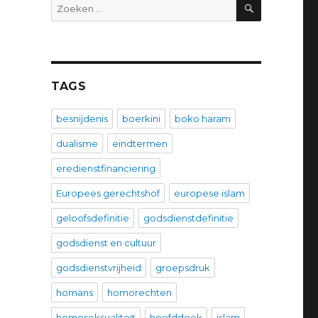
ZOEKEN
Zoeken
naar:
TAGS
besnijdenis
boerkini
boko haram
dualisme
eindtermen
eredienstfinanciering
Europees gerechtshof
europese islam
geloofsdefinitie
godsdienstdefinitie
godsdienst en cultuur
godsdienstvrijheid
groepsdruk
homans
homorechten
homoseksualiteit
hoofddoek
islam