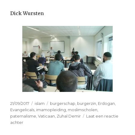
Dick Wursten
Geplaatst
Categorieën
Tags
21/09/2017
islam
burgerschap
,
burgerzin
,
Erdogan
,
op
Evangelicals
,
imamopleiding
,
moslimscholen
,
paternalisme
,
Vaticaan
,
Zuhal Demir
Laat een reactie
op
achter
Laat
de