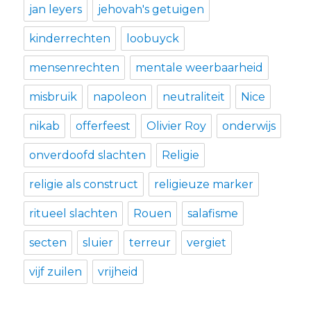
jan leyers
jehovah's getuigen
kinderrechten
loobuyck
mensenrechten
mentale weerbaarheid
misbruik
napoleon
neutraliteit
Nice
nikab
offerfeest
Olivier Roy
onderwijs
onverdoofd slachten
Religie
religie als construct
religieuze marker
ritueel slachten
Rouen
salafisme
secten
sluier
terreur
vergiet
vijf zuilen
vrijheid