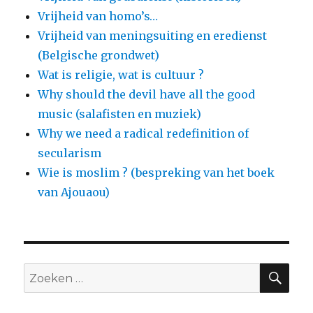
Vrijheid van homo’s…
Vrijheid van meningsuiting en eredienst
(Belgische grondwet)
Wat is religie, wat is cultuur ?
Why should the devil have all the good
music (salafisten en muziek)
Why we need a radical redefinition of
secularism
Wie is moslim ? (bespreking van het boek
van Ajouaou)
ZO
Zoeken
naar: