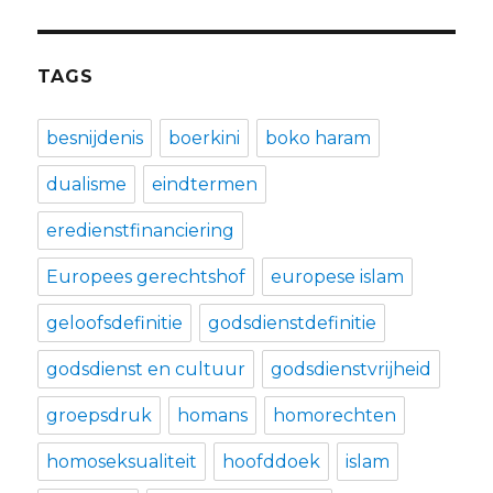
TAGS
besnijdenis
boerkini
boko haram
dualisme
eindtermen
eredienstfinanciering
Europees gerechtshof
europese islam
geloofsdefinitie
godsdienstdefinitie
godsdienst en cultuur
godsdienstvrijheid
groepsdruk
homans
homorechten
homoseksualiteit
hoofddoek
islam