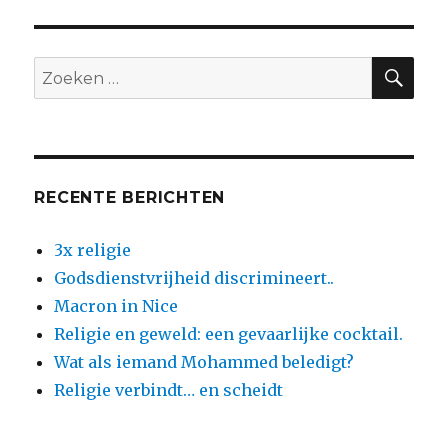
moslims
toch
zelf
ZO
Zoeken
hun
naar:
imams
opleiden!
RECENTE BERICHTEN
3x religie
Godsdienstvrijheid discrimineert..
Macron in Nice
Religie en geweld: een gevaarlijke cocktail.
Wat als iemand Mohammed beledigt?
Religie verbindt… en scheidt