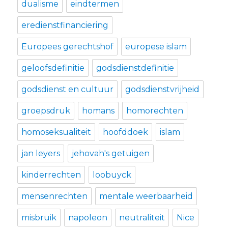
dualisme
eindtermen
eredienstfinanciering
Europees gerechtshof
europese islam
geloofsdefinitie
godsdienstdefinitie
godsdienst en cultuur
godsdienstvrijheid
groepsdruk
homans
homorechten
homoseksualiteit
hoofddoek
islam
jan leyers
jehovah's getuigen
kinderrechten
loobuyck
mensenrechten
mentale weerbaarheid
misbruik
napoleon
neutraliteit
Nice