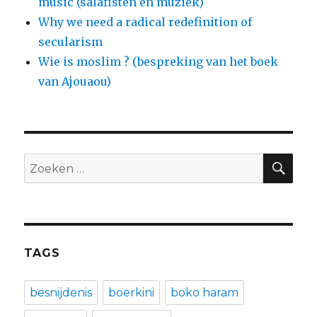
music (salafisten en muziek)
Why we need a radical redefinition of
secularism
Wie is moslim ? (bespreking van het boek
van Ajouaou)
ZO
Zoeken
naar:
TAGS
besnijdenis
boerkini
boko haram