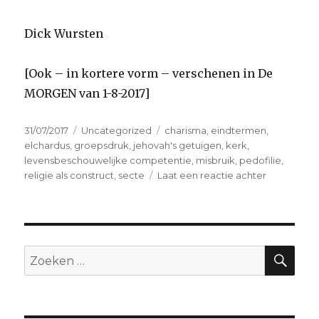
Dick Wursten
[Ook – in kortere vorm – verschenen in De
MORGEN van 1-8-2017]
Geplaatst
Categorieën
Tags
31/07/2017
Uncategorized
charisma
,
eindtermen
,
op
elchardus
,
groepsdruk
,
jehovah's getuigen
,
kerk
,
levensbeschouwelijke competentie
,
misbruik
,
pedofilie
,
op
religie als construct
,
secte
Laat een reactie achter
It’s
religion,
stupid
!
ZO
Zoeken
naar: