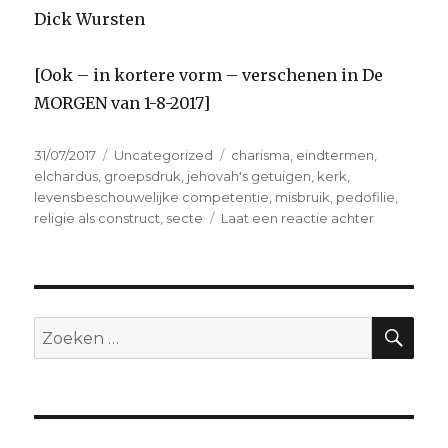
Dick Wursten
[Ook – in kortere vorm – verschenen in De
MORGEN van 1-8-2017]
Geplaatst
Categorieën
Tags
31/07/2017
Uncategorized
charisma
,
eindtermen
,
op
elchardus
,
groepsdruk
,
jehovah's getuigen
,
kerk
,
levensbeschouwelijke competentie
,
misbruik
,
pedofilie
,
op
religie als construct
,
secte
Laat een reactie achter
It’s
religion,
stupid
!
ZO
Zoeken
naar: