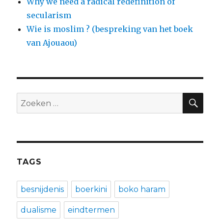
Why we need a radical redefinition of
secularism
Wie is moslim ? (bespreking van het boek
van Ajouaou)
ZO
Zoeken
naar:
TAGS
besnijdenis
boerkini
boko haram
dualisme
eindtermen