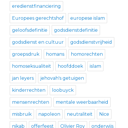
eredienstfinanciering
Europees gerechtshof
europese islam
geloofsdefinitie
godsdienstdefinitie
godsdienst en cultuur
godsdienstvrijheid
groepsdruk
homans
homorechten
homoseksualiteit
hoofddoek
islam
jan leyers
jehovah's getuigen
kinderrechten
loobuyck
mensenrechten
mentale weerbaarheid
misbruik
napoleon
neutraliteit
Nice
nikab
offerfeest
Olivier Roy
onderwijs