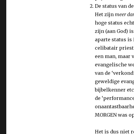
De status van de
Het zijn
meer da
hoge status ech
zijn (aan God) is
aparte status is
celibatair pries
een man, maar v
evangelische wer
van de ‘verkondi
geweldige evange
bijbelkenner etc
de ‘performance’
onaantastbaarhe
MORGEN was op d
Het is dus niet 