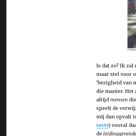
Is dat zo? Ik za
maar stel voor o
‘bezigheid van 
die manier. Het
altijd
mensen
di
speelt de verwi
mij dan opvalt i
secte
) vooral d
de
leidinggeven