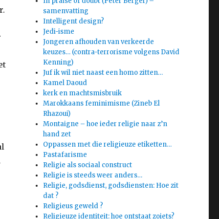
In praise of doubt (Peter Berger) –
r.
samenvatting
Intelligent design?
Jedi-isme
r
Jongeren afhouden van verkeerde
keuzes… (contra-terrorisme volgens David
Kenning)
et
Juf ik wil niet naast een homo zitten…
Kamel Daoud
kerk en machtsmisbruik
Marokkaans feminimisme (Zineb El
Rhazoui)
Montaigne – hoe ieder religie naar z’n
hand zet
Oppassen met die religieuze etiketten…
al
Pastafarisme
n
Religie als sociaal construct
Religie is steeds weer anders…
Religie, godsdienst, godsdiensten: Hoe zit
dat ?
Religieus geweld ?
Religieuze identiteit: hoe ontstaat zoiets?