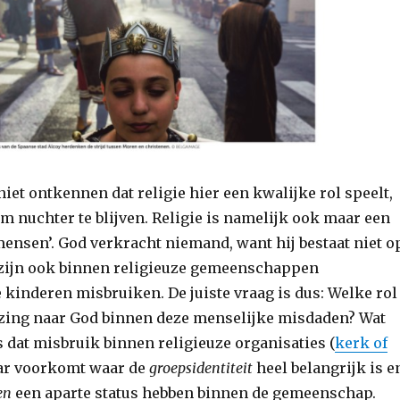
l niet ontkennen dat religie hier een kwalijke rol speelt,
m nuchter te blijven. Religie is namelijk ook maar een
mensen’. God verkracht niemand, want hij bestaat niet o
 zijn ook binnen religieuze gemeenschappen
e kinderen misbruiken. De juiste vraag is dus: Welke rol
jzing naar God binnen deze menselijke misdaden? Wat
s dat misbruik binnen religieuze organisaties (
kerk of
aar voorkomt waar de
groepsidentiteit
heel belangrijk is e
den
een aparte status hebben binnen de gemeenschap.