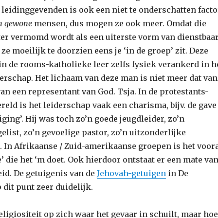
 leidinggevenden is ook een niet te onderschatten facto
n gewone
mensen, dus mogen ze ook meer. Omdat die
ter vermomd wordt als een uiterste vorm van dienstbaa
 ze moeilijk te doorzien eens je ‘in de groep’ zit. Deze
 in de rooms-katholieke leer zelfs fysiek verankerd in h
terschap. Het lichaam van deze man is niet meer dat van
an een representant van God. Tsja. In de protestants-
eld is het leiderschap vaak een charisma, bijv. de gave
ging’. Hij was toch zo’n goede jeugdleider, zo’n
list, zo’n gevoelige pastor, zo’n uitzonderlijke
. In Afrikaanse / Zuid-amerikaanse groepen is het voor
 die het ‘m doet. Ook hierdoor ontstaat er een mate va
id. De getuigenis van de
Jehovah-getuigen
in De
it punt zeer duidelijk.
religiositeit op zich waar het gevaar in schuilt, maar hoe