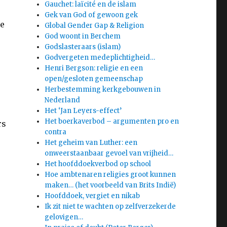
Gauchet: laïcité en de islam
Gek van God of gewoon gek
je
Global Gender Gap & Religion
God woont in Berchem
Godslasteraars (islam)
Godvergeten medeplichtigheid…
Henri Bergson: religie en een
open/gesloten gemeenschap
Herbestemming kerkgebouwen in
Nederland
Het ‘Jan Leyers-effect’
Het boerkaverbod – argumenten pro en
rs
contra
Het geheim van Luther: een
onweerstaanbaar gevoel van vrijheid…
Het hoofddoekverbod op school
Hoe ambtenaren religies groot kunnen
maken… (het voorbeeld van Brits Indië)
Hoofddoek, vergiet en nikab
Ik zit niet te wachten op zelfverzekerde
gelovigen…