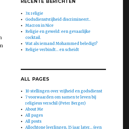
RECENTE BERICHTEN
3x religie
Godsdienstvrijheid discrimineert..
Macron in Nice
Religie en geweld: een gevaarlijke
h
cocktail.
Wat als iemand Mohammed beledigt?
om
Religie verbindt… en scheidt
ALL PAGES
10 stellingen over vrijheid en godsdienst
7 voorwaarden om samen te leven bij
religieus verschil (Peter Berger)
About Me
All pages
All posts
Allochtone leerlingen, 15 jaar later… (een