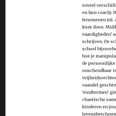
zoveel verschill
en hun coach). 
fenomenen (nl. a
kunt doen. Midde
vaardigheden’ a
schrijven. De s
school bijvoorb
hoe je manipula
de persoonlijke 
onschendbaar is
vrijheidsrechte
vaandel geschre
‘eindtermen’ gie
chaotische same
kinderen en jon
levensbeschouwe