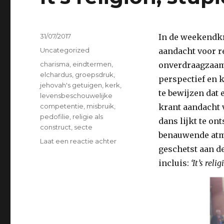
Geplaatst
31/07/2017
In de weekendkr
op
Categorieën
Uncategorized
aandacht voor r
Tags
charisma
,
eindtermen
,
onverdraagzaamh
elchardus
,
groepsdruk
,
perspectief en 
jehovah's getuigen
,
kerk
,
te bewijzen dat 
levensbeschouwelijke
competentie
,
misbruik
,
krant aandacht 
pedofilie
,
religie als
dans lijkt te on
construct
,
secte
benauwende atmo
op
Laat een reactie achter
geschetst aan d
It’s
religion,
incluis:
‘It’s relig
stupid
!