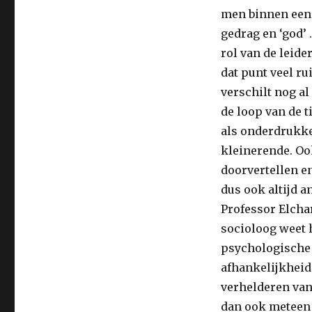
men binnen een 
gedrag en ‘god’ 
rol van de leide
dat punt veel rui
verschilt nog al
de loop van de t
als onderdrukke
kleinerende. Ook
doorvertellen en
dus ook altijd a
Professor Elchar
socioloog weet h
psychologische 
afhankelijkheid
verhelderen van
dan ook meteen 