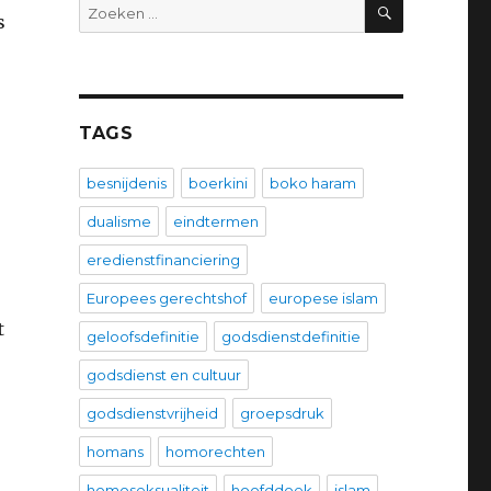
ZOEKEN
Zoeken
s
naar:
TAGS
besnijdenis
boerkini
boko haram
dualisme
eindtermen
eredienstfinanciering
Europees gerechtshof
europese islam
t
geloofsdefinitie
godsdienstdefinitie
godsdienst en cultuur
godsdienstvrijheid
groepsdruk
homans
homorechten
homoseksualiteit
hoofddoek
islam