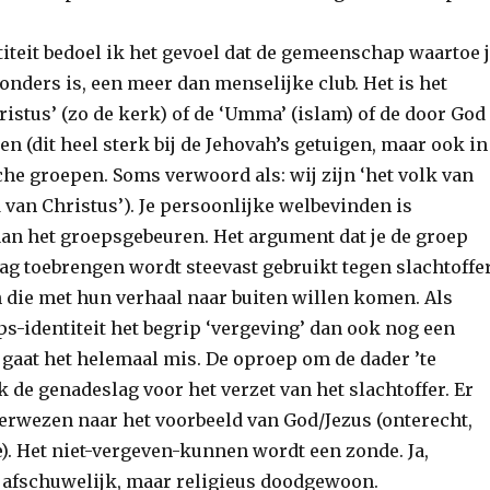
iteit bedoel ik het gevoel dat de gemeenschap waartoe 
zonders is, een meer dan menselijke club. Het is het
istus’ (zo de kerk) of de ‘Umma’ (islam) of de door God
en (dit heel sterk bij de Jehovah’s getuigen, maar ook in
he groepen. Soms verwoord als: wij zijn ‘het volk van
d van Christus’). Je persoonlijke welbevinden is
an het groepsgebeuren. Het argument dat je de groep
ag toebrengen wordt steevast gebruikt tegen slachtoffe
 die met hun verhaal naar buiten willen komen. Als
s-identiteit het begrip ‘vergeving’ dan ook nog een
, gaat het helemaal mis. De oproep om de dader ’te
k de genadeslag voor het verzet van het slachtoffer. Er
rwezen naar het voorbeeld van God/Jezus (onterecht,
e). Het niet-vergeven-kunnen wordt een zonde. Ja,
afschuwelijk, maar religieus doodgewoon.