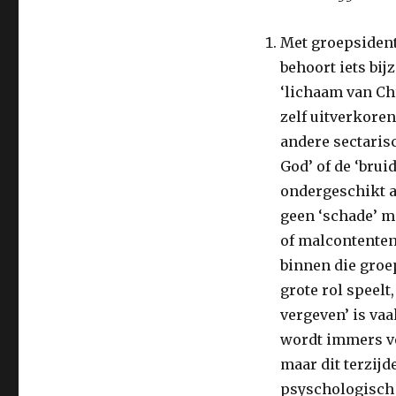
Met groepsident
behoort iets bij
‘lichaam van Chr
zelf uitverkoren
andere sectarisc
God’ of de ‘brui
ondergeschikt a
geen ‘schade’ m
of malcontenten
binnen die groep
grote rol speelt
vergeven’ is vaa
wordt immers ve
maar dit terzijd
psyschologisch 