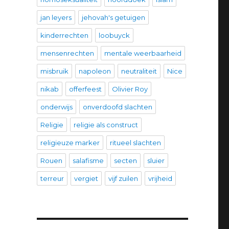
jan leyers
jehovah's getuigen
kinderrechten
loobuyck
mensenrechten
mentale weerbaarheid
misbruik
napoleon
neutraliteit
Nice
nikab
offerfeest
Olivier Roy
onderwijs
onverdoofd slachten
Religie
religie als construct
religieuze marker
ritueel slachten
Rouen
salafisme
secten
sluier
terreur
vergiet
vijf zuilen
vrijheid