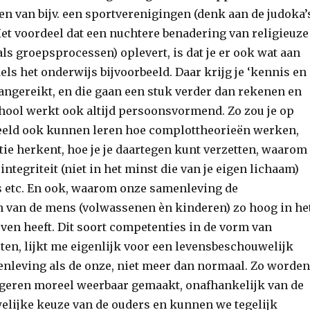
en van bijv. een sportverenigingen (denk aan de judoka’
Het voordeel dat een nuchtere benadering van religieuze
ls groepsprocessen) oplevert, is dat je er ook wat aan
ls het onderwijs bijvoorbeeld. Daar krijg je ‘kennis en
angereikt, en die gaan een stuk verder dan rekenen en
chool werkt ook altijd persoonsvormend. Zo zou je op
eeld ook kunnen leren hoe complottheorieën werken,
tie herkent, hoe je je daartegen kunt verzetten, waarom
integriteit (niet in het minst die van je eigen lichaam)
 etc. En ook, waarom onze samenleving de
n van de mens (volwassenen èn kinderen) zo hoog in he
ven heeft. Dit soort competenties in de vorm van
ten, lijkt me eigenlijk voor een levensbeschouwelijk
nleving als de onze, niet meer dan normaal. Zo worden
geren moreel weerbaar gemaakt, onafhankelijk van de
lijke keuze van de ouders en kunnen we tegelijk