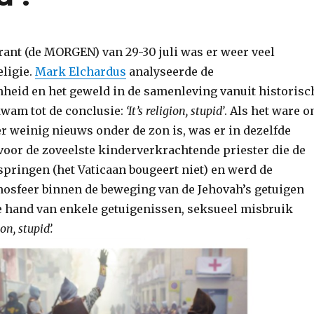
ant (de MORGEN) van 29-30 juli was er weer veel
eligie.
Mark Elchardus
analyseerde de
eid en het geweld in de samenleving vanuit historisc
kwam tot de conclusie:
‘It’s religion, stupid’
. Als het ware 
er weinig nieuws onder de zon is, was er in dezelfde
voor de zoveelste kinderverkrachtende priester die de
tspringen (het Vaticaan bougeert niet) en werd de
sfeer binnen de beweging van de Jehovah’s getuigen
e hand van enkele getuigenissen, seksueel misbruik
ion, stupid’.