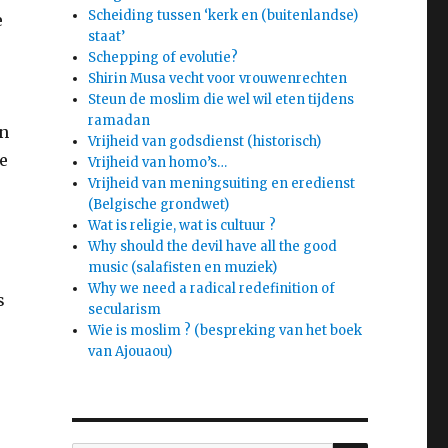
Scheiding tussen ‘kerk en (buitenlandse)
e
staat’
Schepping of evolutie?
Shirin Musa vecht voor vrouwenrechten
Steun de moslim die wel wil eten tijdens
ramadan
in
Vrijheid van godsdienst (historisch)
e
Vrijheid van homo’s…
Vrijheid van meningsuiting en eredienst
(Belgische grondwet)
Wat is religie, wat is cultuur ?
Why should the devil have all the good
music (salafisten en muziek)
Why we need a radical redefinition of
s
secularism
Wie is moslim ? (bespreking van het boek
van Ajouaou)