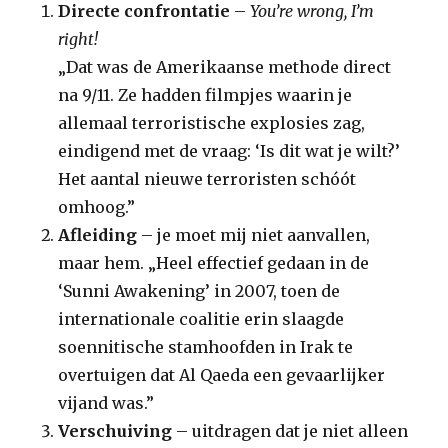
Directe confrontatie
–
You’re wrong, I’m
right!
„Dat was de Amerikaanse methode direct
na 9/11. Ze hadden filmpjes waarin je
allemaal terroristische explosies zag,
eindigend met de vraag: ‘Is dit wat je wilt?’
Het aantal nieuwe terroristen schóót
omhoog.”
Afleiding
– je moet mij niet aanvallen,
maar hem. „Heel effectief gedaan in de
‘Sunni Awakening’ in 2007, toen de
internationale coalitie erin slaagde
soennitische stamhoofden in Irak te
overtuigen dat Al Qaeda een gevaarlijker
vijand was.”
Verschuiving
– uitdragen dat je niet alleen