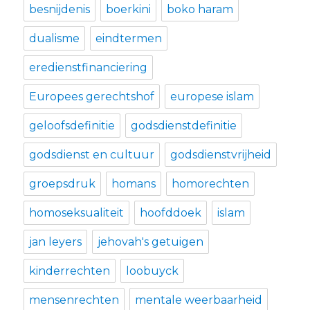
besnijdenis
boerkini
boko haram
dualisme
eindtermen
eredienstfinanciering
Europees gerechtshof
europese islam
geloofsdefinitie
godsdienstdefinitie
godsdienst en cultuur
godsdienstvrijheid
groepsdruk
homans
homorechten
homoseksualiteit
hoofddoek
islam
jan leyers
jehovah's getuigen
kinderrechten
loobuyck
mensenrechten
mentale weerbaarheid