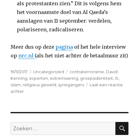
als protestanten zien.” Dit is volgens hem
het voornaamste doel van Al Qaeda’s
aanslagen van 11 september: verdelen,
polariseren, radicaliseren.
Meer dus op deze
pagina
of het hele interview
op
nrc.nl
(als het niet achter de betaalmuur zit)
Geplaatst
Categorieën
Tags
19/11/2017
Uncategorized
contraterrorisme
,
David
op
Kenning
,
experten
,
extremisering
,
groepsidentiteit
,
IS
,
islam
,
religieus geweld
,
syriegangers
Laat een reactie
op
achter
Deradicalisering
die
wèrkt…
ZO
Zoeken
naar: