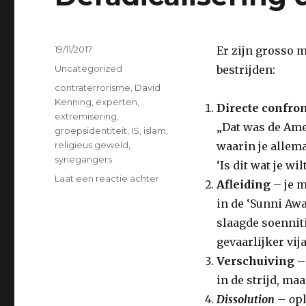
Geplaatst
19/11/2017
Er zijn grosso
op
Categorieën
Uncategorized
bestrijden:
Tags
contraterrorisme
,
David
Kenning
,
experten
,
Directe confron
extremisering
,
„Dat was de Ame
groepsidentiteit
,
IS
,
islam
,
religieus geweld
,
waarin je allema
syriegangers
‘Is dit wat je w
op
Laat een reactie achter
Afleiding
– je m
Deradicalisering
in de ‘Sunni Awa
die
wèrkt…
slaagde soennit
gevaarlijker vij
Verschuiving
– 
in de strijd, ma
Dissolution
– o
p