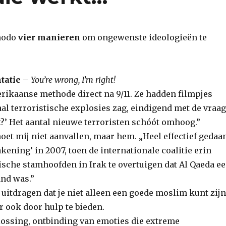
 modo
vier manieren
om ongewenste ideologieën te
tatie
–
You’re wrong, I’m right!
rikaanse methode direct na 9/11. Ze hadden filmpjes
al terroristische explosies zag, eindigend met de vraag
ilt?’ Het aantal nieuwe terroristen schóót omhoog.”
oet mij niet aanvallen, maar hem. „Heel effectief gedaa
kening’ in 2007, toen de internationale coalitie erin
ische stamhoofden in Irak te overtuigen dat Al Qaeda e
and was.”
uitdragen dat je niet alleen een goede moslim kunt zijn
ar ook door hulp te bieden.
lossing, ontbinding van emoties die extreme