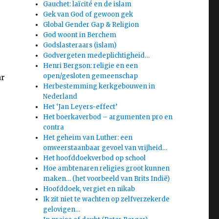
Gauchet: laïcité en de islam
Gek van God of gewoon gek
Global Gender Gap & Religion
God woont in Berchem
Godslasteraars (islam)
Godvergeten medeplichtigheid…
Henri Bergson: religie en een
open/gesloten gemeenschap
ar
Herbestemming kerkgebouwen in
Nederland
Het ‘Jan Leyers-effect’
Het boerkaverbod – argumenten pro en
contra
Het geheim van Luther: een
onweerstaanbaar gevoel van vrijheid…
Het hoofddoekverbod op school
Hoe ambtenaren religies groot kunnen
maken… (het voorbeeld van Brits Indië)
Hoofddoek, vergiet en nikab
Ik zit niet te wachten op zelfverzekerde
gelovigen…