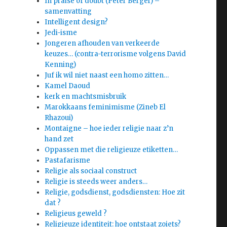
In praise of doubt (Peter Berger) –
samenvatting
Intelligent design?
Jedi-isme
Jongeren afhouden van verkeerde
keuzes… (contra-terrorisme volgens David
Kenning)
Juf ik wil niet naast een homo zitten…
Kamel Daoud
kerk en machtsmisbruik
Marokkaans feminimisme (Zineb El
Rhazoui)
Montaigne – hoe ieder religie naar z’n
hand zet
Oppassen met die religieuze etiketten…
Pastafarisme
Religie als sociaal construct
Religie is steeds weer anders…
Religie, godsdienst, godsdiensten: Hoe zit
dat ?
Religieus geweld ?
Religieuze identiteit: hoe ontstaat zoiets?