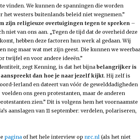
 te vinden. We kunnen de spanningen die worden
r het westers buitenlands beleid niet wegnemen.”
m zijn religieuze overtuigingen tegen te spreken
–
ch niet van ons aan. „Tegen de tijd dat de overheid deze
omt, hebben deze factoren hun werk al gedaan. Wij
en nog maar wat met zijn geest. Die kunnen we weerba
r twijfel en voor andere ideeën.”
entiteit, zegt Kenning, is dat het bijna
belangrijker is
 aanspreekt dan hoe je naar jezelf kijkt
. Hij zelf is
oord-Ierland en dateert van vóór de gewelddadigheden
ij voelden ons geen protestanten, maar de anderen
protestanten zien.” Dit is volgens hem het voornaamste
a’s aanslagen van 11 september: verdelen, polariseren,
ze
pagina
of het hele interview op
nrc.nl
(als het niet