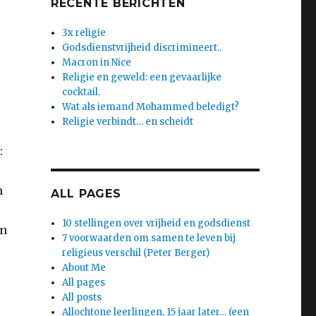
RECENTE BERICHTEN
3x religie
Godsdienstvrijheid discrimineert..
Macron in Nice
Religie en geweld: een gevaarlijke
cocktail.
Wat als iemand Mohammed beledigt?
Religie verbindt… en scheidt
:
n
ALL PAGES
10 stellingen over vrijheid en godsdienst
en
7 voorwaarden om samen te leven bij
religieus verschil (Peter Berger)
About Me
All pages
All posts
Allochtone leerlingen, 15 jaar later… (een