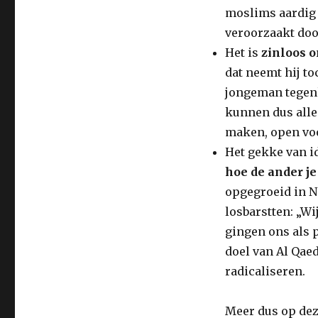
moslims aardig
veroorzaakt doo
Het is
zinloos o
dat neemt hij to
jongeman tegenk
kunnen dus alle
maken, open voo
Het gekke van id
hoe de ander je
opgegroeid in N
losbarstten: „W
gingen ons als 
doel van Al Qaed
radicaliseren.
Meer dus op de