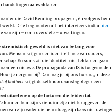
en handelingen aanwakkeren.
de manier die David Kenning propageert, èn volgens hem
t werkt. Drie fragmenten uit het interview vindt u
hier
.
e van zijn – controversiële – opvattingen:
extremistisch geweld is niet van belang voor
van
. Mensen krijgen een identiteit mee van ouders,
schap. En soms zit die identiteit niet lekker en gaan
aar een nieuwe. De propaganda van IS is toegesneden
Hoor je nergens bij? Dan mag je bij ons horen. „In deze
d of brothers
krijgt de zelfmoordaanslagpleger een
t.”
loed
uitoefenen op de factoren die leiden tot
We kunnen hem zijn vriendinnetje niet teruggeven, de
men van zijn vader die hem sloeg, zijn baas niet dwinge