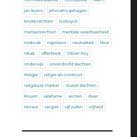
jan leyers
jehovah's getuigen
kinderrechten
loobuyck
mensenrechten
mentale weerbaarheid
misbruik
napoleon
neutraliteit
Nice
nikab
offerfeest
Olivier Roy
onderwijs
onverdoofd slachten
Religie
religie als construct
religieuze marker
ritueel slachten
Rouen
salafisme
secten
sluier
terreur
vergiet
vijf zuilen
vrijheid