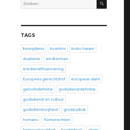
ZOEKEN
Zoeken
naar:
TAGS
besnijdenis
boerkini
boko haram
dualisme
eindtermen
eredienstfinanciering
Europees gerechtshof
europese islam
geloofsdefinitie
godsdienstdefinitie
godsdienst en cultuur
godsdienstvrijheid
groepsdruk
homans
homorechten
homoseksualiteit
hoofddoek
islam