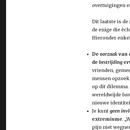
overtuigingen 
Dit laatste is 
de enige die èch
Hieronder enkel
De
oorzaak
van 
de
bestrijding
er
vrienden, gemeen
mensen opzoek n
op dit dilemma. 
wereldwijde
ban
nieuwe identitei
Je kunt
geen inv
extremisme
. „
pijn niet wegne