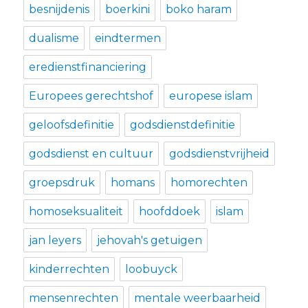
besnijdenis
boerkini
boko haram
dualisme
eindtermen
eredienstfinanciering
Europees gerechtshof
europese islam
geloofsdefinitie
godsdienstdefinitie
godsdienst en cultuur
godsdienstvrijheid
groepsdruk
homans
homorechten
homoseksualiteit
hoofddoek
islam
jan leyers
jehovah's getuigen
kinderrechten
loobuyck
mensenrechten
mentale weerbaarheid