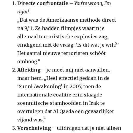
Directe confrontatie
–
You’re wrong, I’m
right!
„Dat was de Amerikaanse methode direct
na 9/11. Ze hadden filmpjes waarin je
allemaal terroristische explosies zag,
eindigend met de vraag: ‘Is dit wat je wilt?’
Het aantal nieuwe terroristen schóót
omhoog.”
Afleiding
– je moet mij niet aanvallen,
maar hem. „Heel effectief gedaan in de
‘Sunni Awakening’ in 2007, toen de
internationale coalitie erin slaagde
soennitische stamhoofden in Irak te
overtuigen dat Al Qaeda een gevaarlijker
vijand was.”
Verschuiving
– uitdragen dat je niet alleen