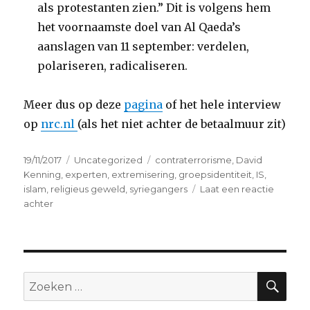
als protestanten zien.” Dit is volgens hem
het voornaamste doel van Al Qaeda’s
aanslagen van 11 september: verdelen,
polariseren, radicaliseren.
Meer dus op deze
pagina
of het hele interview
op
nrc.nl
(als het niet achter de betaalmuur zit)
Geplaatst
Categorieën
Tags
19/11/2017
Uncategorized
contraterrorisme
,
David
op
Kenning
,
experten
,
extremisering
,
groepsidentiteit
,
IS
,
islam
,
religieus geweld
,
syriegangers
Laat een reactie
op
achter
Deradicalisering
die
wèrkt…
ZO
Zoeken
naar: