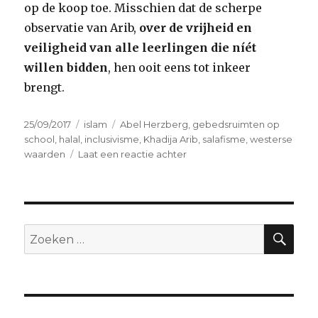
op de koop toe. Misschien dat de scherpe
observatie van Arib,
over de vrijheid en
veiligheid van alle leerlingen die níét
willen bidden
, hen ooit eens tot inkeer
brengt.
Geplaatst
Categorieën
Tags
25/09/2017
islam
Abel Herzberg
,
gebedsruimten op
op
school
,
halal
,
inclusivisme
,
Khadija Arib
,
salafisme
,
westerse
op
waarden
Laat een reactie achter
Over
salafisme
en
gebedsruimte
op
ZO
Zoeken
scholen
naar:
(Khadija
Arib)