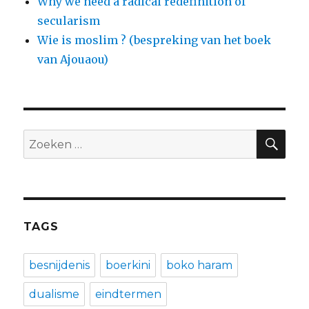
Why we need a radical redefinition of
secularism
Wie is moslim ? (bespreking van het boek
van Ajouaou)
ZO
Zoeken
naar:
TAGS
besnijdenis
boerkini
boko haram
dualisme
eindtermen