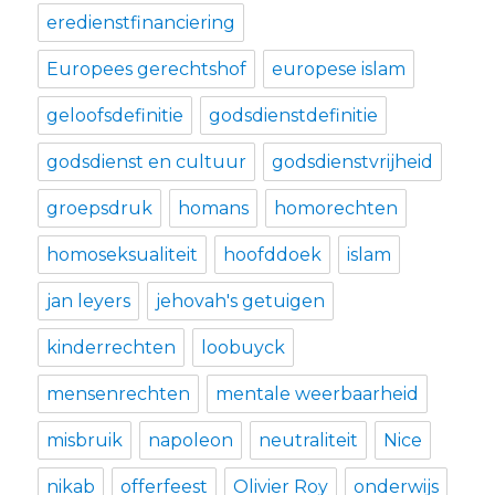
eredienstfinanciering
Europees gerechtshof
europese islam
geloofsdefinitie
godsdienstdefinitie
godsdienst en cultuur
godsdienstvrijheid
groepsdruk
homans
homorechten
homoseksualiteit
hoofddoek
islam
jan leyers
jehovah's getuigen
kinderrechten
loobuyck
mensenrechten
mentale weerbaarheid
misbruik
napoleon
neutraliteit
Nice
nikab
offerfeest
Olivier Roy
onderwijs