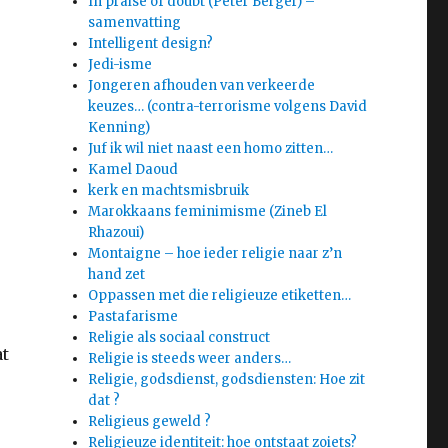
In praise of doubt (Peter Berger) –
samenvatting
Intelligent design?
Jedi-isme
Jongeren afhouden van verkeerde
keuzes… (contra-terrorisme volgens David
Kenning)
Juf ik wil niet naast een homo zitten…
Kamel Daoud
kerk en machtsmisbruik
Marokkaans feminimisme (Zineb El
Rhazoui)
Montaigne – hoe ieder religie naar z’n
hand zet
Oppassen met die religieuze etiketten…
Pastafarisme
Religie als sociaal construct
at
Religie is steeds weer anders…
Religie, godsdienst, godsdiensten: Hoe zit
dat ?
Religieus geweld ?
Religieuze identiteit: hoe ontstaat zoiets?