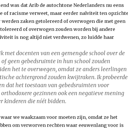
ssend was dat Arib de autochtone Nederlanders nu eens
e of racisme verweet, maar eerder naïviteit ten opzicht
Er werden zaken getolereerd of overwogen die met geen
tolereerd of overwogen zouden worden bij andere
ïviteit is nog altijd niet verdwenen, zo luidde haar
ik met docenten van een gemengde school over de
l of geen gebedsruimte in hun school zouden
eiden het te overwegen, omdat ze anders leerlingen
tische achtergrond zouden kwijtraken. Ik probeerde
gen dat het toestaan van gebedsruimten voor
e orthodoxere gezinnen ook een negatieve mening
r kinderen die níét bidden.
s waar we waakzaam voor moeten zijn, omdat ze het
hebben om verworven rechten waar eeuwenlang voor is