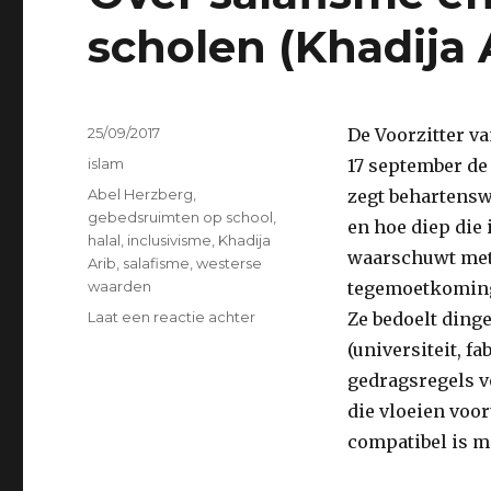
scholen (Khadija 
Geplaatst
25/09/2017
De Voorzitter v
op
Categorieën
islam
17 september de
Tags
Abel Herzberg
,
zegt behartensw
gebedsruimten op school
,
en hoe diep die 
halal
,
inclusivisme
,
Khadija
waarschuwt met 
Arib
,
salafisme
,
westerse
waarden
tegemoetkoming
op
Laat een reactie achter
Ze bedoelt ding
Over
(universiteit, f
salafisme
gedragsregels v
en
gebedsruimte
die vloeien voor
op
compatibel is m
scholen
(Khadija