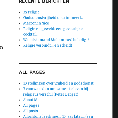
RECENTE BERICHTEN
3x religie
Godsdienstvrijheid discrimineert..
Macron in Nice
Religie en geweld: een gevaarlijke
cocktail.
Wat als iemand Mohammed beledigt?
Religie verbindt… en scheidt
en
.
ALL PAGES
10 stellingen over vrijheid en godsdienst
7 voorwaarden om samen te leven bij
religieus verschil (Peter Berger)
About Me
All pages
All posts
Allochtone leerlingen, 15 jaar later… (een