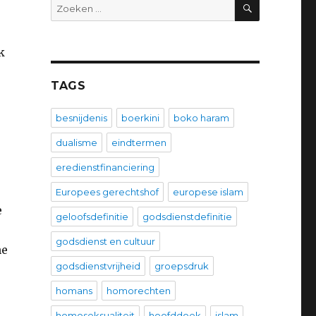
ZOEKEN
Zoeken
naar:
k
TAGS
besnijdenis
boerkini
boko haram
dualisme
eindtermen
eredienstfinanciering
Europees gerechtshof
europese islam
e
geloofsdefinitie
godsdienstdefinitie
godsdienst en cultuur
he
godsdienstvrijheid
groepsdruk
homans
homorechten
homoseksualiteit
hoofddoek
islam