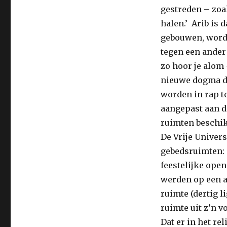
gestreden – zoal
halen.’ Arib is
gebouwen, wordt
tegen een ander
zo hoor je alom
nieuwe dogma da
worden in rap 
aangepast aan d
ruimten beschik
De Vrije Univers
gebedsruimten: 
feestelijke ope
werden op een ap
ruimte (dertig li
ruimte uit z’n v
Dat er in het re