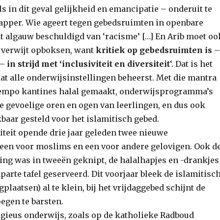
s in dit geval gelijkheid en emancipatie – onderuit te
 dapper. Wie ageert tegen gebedsruimten in openbare
 algauw beschuldigd van ‘racisme’ […] En Arib moet oo
 verwijt opboksen, want
kritiek op gebedsruimten is
–
 –
in strijd met ‘inclusiviteit en diversiteit
‘. Dat is het
t alle onderwijsinstellingen beheerst. Met die mantra
tempo kantines halal gemaakt, onderwijsprogramma’s
e gevoelige oren en ogen van leerlingen, en dus ook
baar gesteld voor het islamitisch gebed.
iteit opende drie jaar geleden twee nieuwe
een voor moslims en een voor andere gelovigen. Ook d
ning was in tweeën geknipt, de halalhapjes en -drankjes
arte tafel geserveerd. Dit voorjaar bleek de islamitisc
gplaatsen) al te klein, bij het vrijdaggebed schijnt de
oegen te barsten.
ligieus onderwijs, zoals op de katholieke Radboud