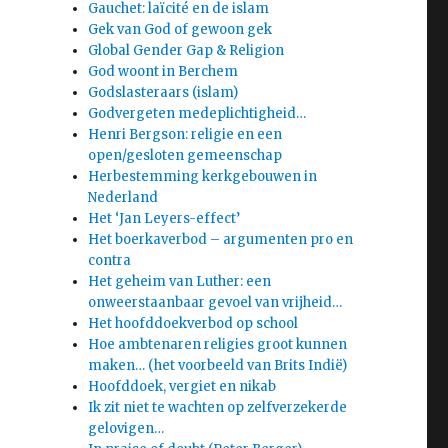
Gauchet: laïcité en de islam
Gek van God of gewoon gek
Global Gender Gap & Religion
God woont in Berchem
Godslasteraars (islam)
Godvergeten medeplichtigheid…
Henri Bergson: religie en een
open/gesloten gemeenschap
Herbestemming kerkgebouwen in
Nederland
Het ‘Jan Leyers-effect’
Het boerkaverbod – argumenten pro en
contra
Het geheim van Luther: een
onweerstaanbaar gevoel van vrijheid…
Het hoofddoekverbod op school
Hoe ambtenaren religies groot kunnen
maken… (het voorbeeld van Brits Indië)
Hoofddoek, vergiet en nikab
Ik zit niet te wachten op zelfverzekerde
gelovigen…