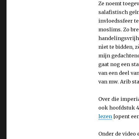
Arib)
Ze noemt toege
salafistisch ge
invloedssfeer t
moslims. Zo bren
handelingsvrijh
nìet te bidden, 
mijn gedachten
gaat nog een sta
van een deel va
van mw. Arib st
Over die imperia
ook hoofdstuk 4
lezen
[opent een
Onder de video 