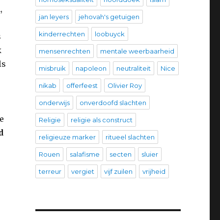
,
jan leyers
jehovah's getuigen
kinderrechten
loobuyck
s
k
mensenrechten
mentale weerbaarheid
ls
misbruik
napoleon
neutraliteit
Nice
nikab
offerfeest
Olivier Roy
onderwijs
onverdoofd slachten
e
Religie
religie als construct
d
religieuze marker
ritueel slachten
Rouen
salafisme
secten
sluier
terreur
vergiet
vijf zuilen
vrijheid