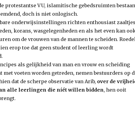
 de protestantse VU, islamitische gebedsruimten bestaan
eemdend, doch is niet onlogisch.
bare onderwijsinstellingen richten enthousiast zaaltje
eden, korans, wasgelegenheden en als het even kan oo
muren om de vrouwen van de mannen te scheiden. Roede
ien erop toe dat geen student of leerling wordt
d.
incipes als gelijkheid van man en vrouw en scheiding
at met voeten worden getreden, nemen bestuurders op d
hien dat de scherpe observatie van Arib,
over de vrijhei
an alle leerlingen die níét willen bidden
, hen ooit
brengt.