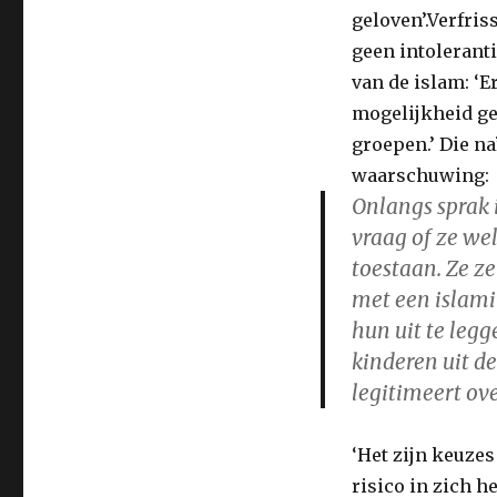
geloven’.Verfri
geen intoleranti
van de islam: ‘
mogelijkheid ge
groepen.’ Die na
waarschuwing:
Onlangs sprak 
vraag of ze we
toestaan. Ze z
met een islami
hun uit te leg
kinderen uit d
legitimeert ove
‘Het zijn keuze
risico in zich 