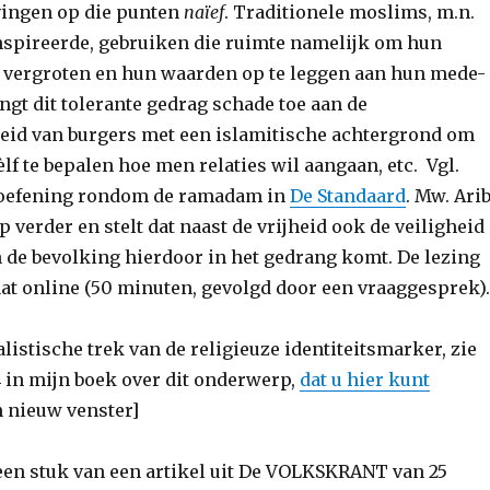
vingen op die punten
naïef
. Traditionele moslims, m.n.
ïnspireerde, gebruiken die ruimte namelijk om hun
e vergroten en hun waarden op te leggen aan hun mede-
gt dit tolerante gedrag schade toe aan de
eid van burgers met een islamitische achtergrond om
zèlf te bepalen hoe men relaties wil aangaan, etc. Vgl.
oefening rondom de ramadam in
De Standaard
. Mw. Ari
p verder en stelt dat naast de vrijheid ook de veiligheid
n de bevolking hierdoor in het gedrang komt. De lezing
aat online (50 minuten, gevolgd door een vraaggesprek).
listische trek van de religieuze identiteitsmarker, zie
 in mijn boek over dit onderwerp,
dat u hier kunt
 nieuw venster]
een stuk van een artikel uit De VOLKSKRANT van 25