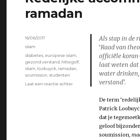
ramadan
Als stap in de 
Geplaatst
16/06/2017
op
‘
Raad van the
Categorieën
islam
officiële kora
Tags
diabetes
,
europese islam
,
gezond verstand
,
hittegolf
,
laat weten dat
islam
,
loobuyck
,
ramadan
,
water drinken,
soumission
,
studenten
verstand
’.
op
Laat een reactie achter
Redelijke
accommodatie
De term ‘redeli
en
Patrick Loobuy
de
ramadan
dat je tegemoet
geloof bijzonde
soumission,
maa