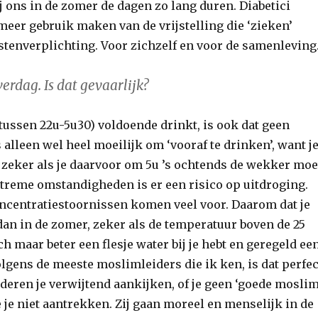
j ons in de zomer de dagen zo lang duren. Diabetici
eer gebruik maken van de vrijstelling die ‘zieken’
stenverplichting. Voor zichzelf en voor de samenleving
erdag. Is dat gevaarlijk?
 (tussen 22u-5u30) voldoende drinkt, is ook dat geen
 alleen wel heel moeilijk om ‘vooraf te drinken’, want j
, zeker als je daarvoor om 5u ’s ochtends de wekker moe
xtreme omstandigheden is er een risico op uitdroging.
ncentratiestoornissen komen veel voor. Daarom dat je
dan in de zomer, zeker als de temperatuur boven de 25
och maar beter een flesje water bij je hebt en geregeld ee
lgens de meeste moslimleiders die ik ken, is dat perfec
nderen je verwijtend aankijken, of je geen ‘goede moslim
je niet aantrekken. Zij gaan moreel en menselijk in de