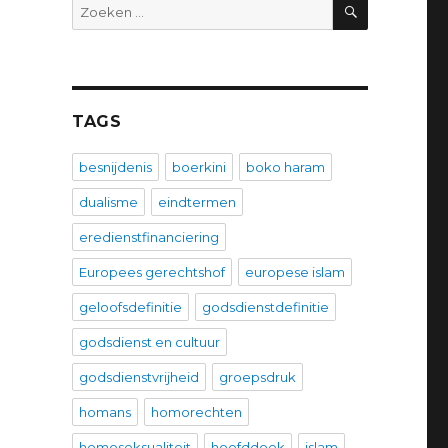
ZOEKEN
Zoeken
naar:
TAGS
besnijdenis
boerkini
boko haram
dualisme
eindtermen
eredienstfinanciering
Europees gerechtshof
europese islam
geloofsdefinitie
godsdienstdefinitie
godsdienst en cultuur
godsdienstvrijheid
groepsdruk
homans
homorechten
homoseksualiteit
hoofddoek
islam