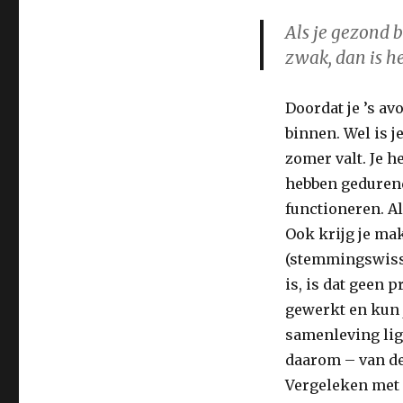
Als je gezond 
zwak, dan is he
Doordat je ’s av
binnen. Wel is j
zomer valt. Je 
hebben gedurend
functioneren. Al
Ook krijg je ma
(stemmingswiss
is, is dat geen
gewerkt en kun 
samenleving ligt
daarom – van de
Vergeleken met 