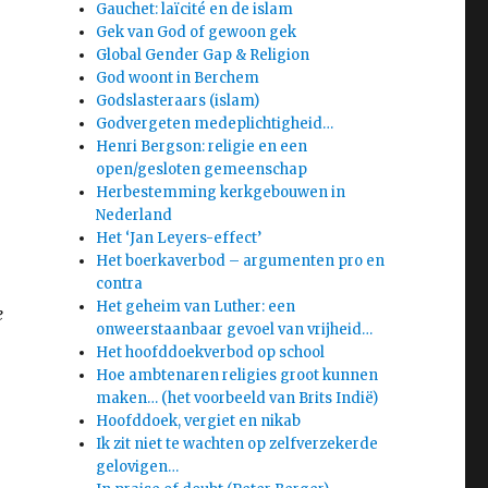
Gauchet: laïcité en de islam
Gek van God of gewoon gek
Global Gender Gap & Religion
God woont in Berchem
Godslasteraars (islam)
Godvergeten medeplichtigheid…
Henri Bergson: religie en een
open/gesloten gemeenschap
Herbestemming kerkgebouwen in
Nederland
Het ‘Jan Leyers-effect’
Het boerkaverbod – argumenten pro en
contra
Het geheim van Luther: een
e
onweerstaanbaar gevoel van vrijheid…
Het hoofddoekverbod op school
Hoe ambtenaren religies groot kunnen
maken… (het voorbeeld van Brits Indië)
Hoofddoek, vergiet en nikab
Ik zit niet te wachten op zelfverzekerde
gelovigen…