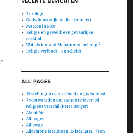
RECENTE BERICHTEN
3x religie
Godsdienstvrijheid discrimineert..
Macron in Nice
Religie en geweld: een gevaarlijke
cocktail.
Wat als iemand Mohammed beledigt?
Religie verbindt… en scheidt
s
r
ALL PAGES
10 stellingen over vrijheid en godsdienst
7 voorwaarden om samen te leven bij
religieus verschil (Peter Berger)
About Me
All pages
All posts
Allochtone leerlingen, 15 jaar later… (een