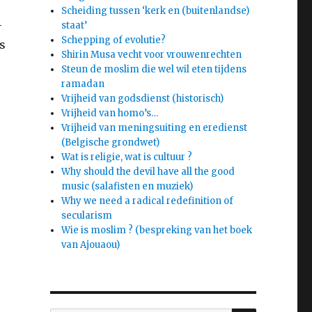
Scheiding tussen ‘kerk en (buitenlandse)
-
staat’
Schepping of evolutie?
s
Shirin Musa vecht voor vrouwenrechten
Steun de moslim die wel wil eten tijdens
ramadan
Vrijheid van godsdienst (historisch)
Vrijheid van homo’s…
Vrijheid van meningsuiting en eredienst
(Belgische grondwet)
Wat is religie, wat is cultuur ?
Why should the devil have all the good
music (salafisten en muziek)
Why we need a radical redefinition of
secularism
Wie is moslim ? (bespreking van het boek
van Ajouaou)