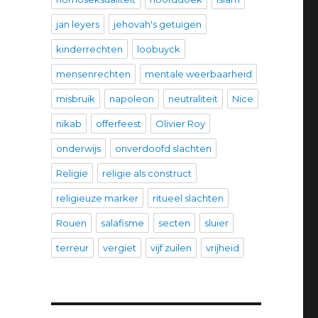
jan leyers
jehovah's getuigen
kinderrechten
loobuyck
mensenrechten
mentale weerbaarheid
misbruik
napoleon
neutraliteit
Nice
nikab
offerfeest
Olivier Roy
onderwijs
onverdoofd slachten
Religie
religie als construct
religieuze marker
ritueel slachten
Rouen
salafisme
secten
sluier
terreur
vergiet
vijf zuilen
vrijheid