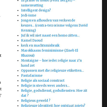
In praise of doubt (Peter Berger) –
samenvatting
Intelligent design?
.
Jedi-isme
Jongeren afhouden van verkeerde
keuzes… (contra-terrorisme volgens David
Kenning)
Juf ik wil niet naast een homo zitten…
Kamel Daoud
kerk en machtsmisbruik
e
Marokkaans feminimisme (Zineb El
t
Rhazoui)
Montaigne – hoe ieder religie naar z’n
hand zet
Oppassen met die religieuze etiketten…
Pastafarisme
Religie als sociaal construct
n
Religie is steeds weer anders…
t
Religie, godsdienst, godsdiensten: Hoe zit
’
dat ?
Religieus geweld ?
Religieuze identiteit: hoe ontstaat zoiets?