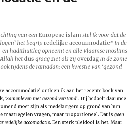
richting van een
Europese islam
stel ik voor dat de
ologen
’
het begrip
redelijke accommodatie
* in de
n- en hadithuitleg opneemt en alle Vlaamse moslim
 Allah het
dus
graag ziet als zij
overdag
in de zome
 ook tijdens de ramadan: een kwestie van
‘
gezond
jke accommodatie’ ontleen ik aan het recente boek van
ck,
‘Samenleven met gezond verstand’
. Hij bedoelt daarmee
komend moet zijn als medeburgers op grond van hun
re maatregelen vragen, maar proportioneel. Dat is
geen
r redelijke accomodatie
. Een sterk pleidooi is het. Maar