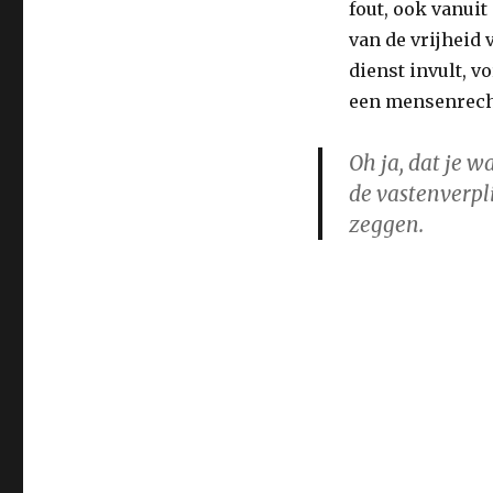
fout, ook vanuit
van de vrijheid v
dienst invult, v
een mensenrech
Oh ja, dat je w
de vastenverpli
zeggen.