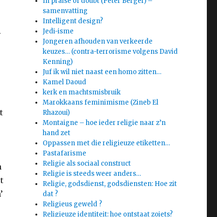
In praise of doubt (Peter Berger) –
samenvatting
Intelligent design?
.
Jedi-isme
Jongeren afhouden van verkeerde
keuzes… (contra-terrorisme volgens David
Kenning)
Juf ik wil niet naast een homo zitten…
Kamel Daoud
kerk en machtsmisbruik
e
Marokkaans feminimisme (Zineb El
t
Rhazoui)
Montaigne – hoe ieder religie naar z’n
hand zet
Oppassen met die religieuze etiketten…
Pastafarisme
Religie als sociaal construct
n
Religie is steeds weer anders…
t
Religie, godsdienst, godsdiensten: Hoe zit
’
dat ?
Religieus geweld ?
Religieuze identiteit: hoe ontstaat zoiets?