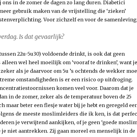
j ons in de zomer de dagen zo lang duren. Diabetici
eer gebruik maken van de vrijstelling die ‘zieken’
stenverplichting. Voor zichzelf en voor de samenleving
erdag. Is dat gevaarlijk?
 (tussen 22u-5u30) voldoende drinkt, is ook dat geen
 alleen wel heel moeilijk om ‘vooraf te drinken’, want j
, zeker als je daarvoor om 5u ’s ochtends de wekker moe
xtreme omstandigheden is er een risico op uitdroging.
ncentratiestoornissen komen veel voor. Daarom dat je
dan in de zomer, zeker als de temperatuur boven de 25
och maar beter een flesje water bij je hebt en geregeld ee
lgens de meeste moslimleiders die ik ken, is dat perfec
nderen je verwijtend aankijken, of je geen ‘goede moslim
je niet aantrekken. Zij gaan moreel en menselijk in de