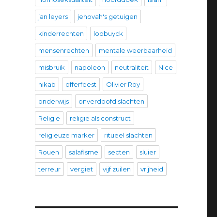
jan leyers
jehovah's getuigen
kinderrechten
loobuyck
mensenrechten
mentale weerbaarheid
misbruik
napoleon
neutraliteit
Nice
nikab
offerfeest
Olivier Roy
onderwijs
onverdoofd slachten
Religie
religie als construct
religieuze marker
ritueel slachten
Rouen
salafisme
secten
sluier
terreur
vergiet
vijf zuilen
vrijheid