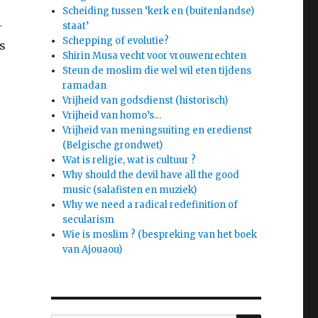
Scheiding tussen ‘kerk en (buitenlandse)
-
staat’
Schepping of evolutie?
s
Shirin Musa vecht voor vrouwenrechten
Steun de moslim die wel wil eten tijdens
ramadan
Vrijheid van godsdienst (historisch)
Vrijheid van homo’s…
Vrijheid van meningsuiting en eredienst
(Belgische grondwet)
Wat is religie, wat is cultuur ?
Why should the devil have all the good
music (salafisten en muziek)
Why we need a radical redefinition of
secularism
Wie is moslim ? (bespreking van het boek
van Ajouaou)