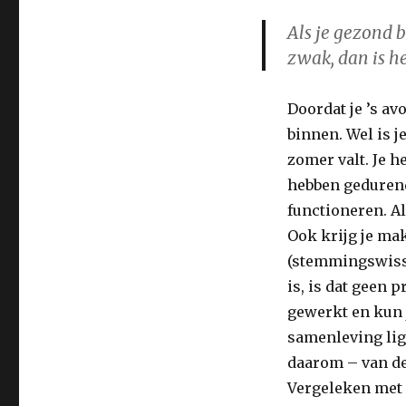
Als je gezond 
zwak, dan is he
Doordat je ’s av
binnen. Wel is j
zomer valt. Je 
hebben gedurend
functioneren. Al
Ook krijg je ma
(stemmingswiss
is, is dat geen
gewerkt en kun 
samenleving ligt
daarom – van de
Vergeleken met 