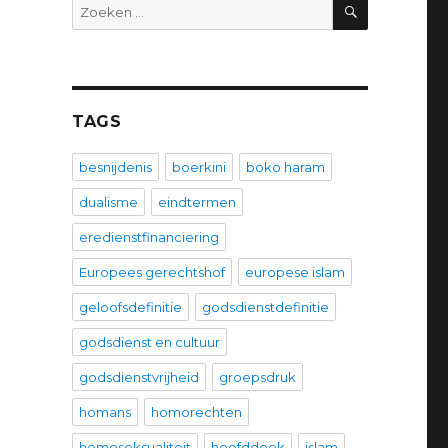
ZOEKEN
Zoeken
naar:
TAGS
besnijdenis
boerkini
boko haram
dualisme
eindtermen
eredienstfinanciering
Europees gerechtshof
europese islam
geloofsdefinitie
godsdienstdefinitie
godsdienst en cultuur
godsdienstvrijheid
groepsdruk
homans
homorechten
homoseksualiteit
hoofddoek
islam