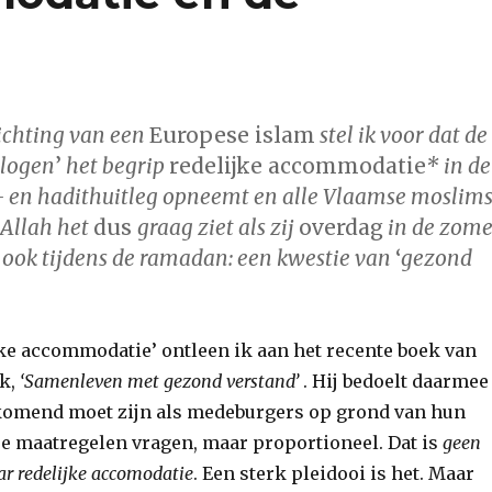
richting van een
Europese islam
stel ik voor dat de
ologen
’
het begrip
redelijke accommodatie
* in de
n- en hadithuitleg opneemt en alle Vlaamse moslim
 Allah het
dus
graag ziet als zij
overdag
in de zome
 ook tijdens de ramadan: een kwestie van
‘
gezond
jke accommodatie’ ontleen ik aan het recente boek van
ck,
‘Samenleven met gezond verstand’
. Hij bedoelt daarmee
komend moet zijn als medeburgers op grond van hun
re maatregelen vragen, maar proportioneel. Dat is
geen
r redelijke accomodatie
. Een sterk pleidooi is het. Maar