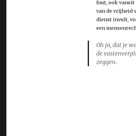
fout, ook vanuit
van de vrijheid v
dienst invult, v
een mensenrech
Oh ja, dat je w
de vastenverpli
zeggen.