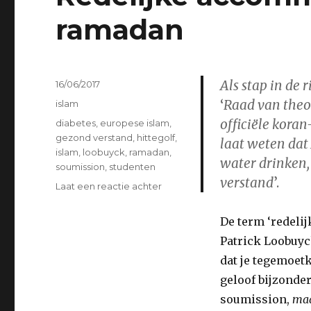
ramadan
Als stap in de 
Geplaatst
16/06/2017
op
‘
Raad van the
Categorieën
islam
officiële kora
Tags
diabetes
,
europese islam
,
gezond verstand
,
hittegolf
,
laat weten dat
islam
,
loobuyck
,
ramadan
,
water drinken,
soumission
,
studenten
verstand
’.
op
Laat een reactie achter
Redelijke
accommodatie
De term ‘redeli
en
Patrick Loobuy
de
ramadan
dat je tegemoet
geloof bijzonde
soumission,
maa