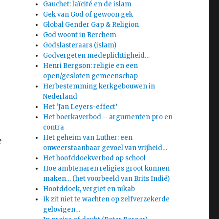
Gauchet: laïcité en de islam
Gek van God of gewoon gek
Global Gender Gap & Religion
God woont in Berchem
Godslasteraars (islam)
Godvergeten medeplichtigheid…
Henri Bergson: religie en een
open/gesloten gemeenschap
Herbestemming kerkgebouwen in
Nederland
Het ‘Jan Leyers-effect’
Het boerkaverbod – argumenten pro en
contra
Het geheim van Luther: een
e
onweerstaanbaar gevoel van vrijheid…
Het hoofddoekverbod op school
Hoe ambtenaren religies groot kunnen
maken… (het voorbeeld van Brits Indië)
Hoofddoek, vergiet en nikab
Ik zit niet te wachten op zelfverzekerde
gelovigen…