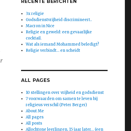
RECENTE BERICHTEN
3x religie
Godsdienstvrijheid discrimineert..
Macron in Nice
Religie en geweld: een gevaarlijke
cocktail.
Wat als iemand Mohammed beledigt?
Religie verbindt… en scheidt
s
r
ALL PAGES
10 stellingen over vrijheid en godsdienst
7 voorwaarden om samen te leven bij
religieus verschil (Peter Berger)
About Me
All pages
All posts
Allochtone leerlingen, 15 jaar later… (een