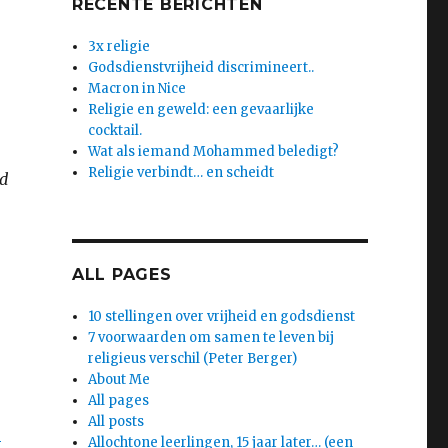
RECENTE BERICHTEN
3x religie
Godsdienstvrijheid discrimineert..
Macron in Nice
Religie en geweld: een gevaarlijke
cocktail.
Wat als iemand Mohammed beledigt?
Religie verbindt… en scheidt
id
ALL PAGES
10 stellingen over vrijheid en godsdienst
7 voorwaarden om samen te leven bij
religieus verschil (Peter Berger)
About Me
All pages
All posts
e
Allochtone leerlingen, 15 jaar later… (een