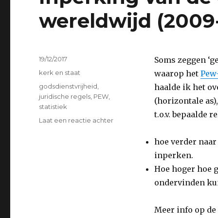
wereldwijd (2009
Geplaatst
19/12/2017
Soms zeggen ‘ge
op
Categorieën
kerk en staat
waarop het
Pew
Tags
godsdienstvrijheid
,
haalde ik het o
juridische regels
,
PEW
,
(horizontale as)
statistiek
t.o.v. bepaalde r
op
Laat een reactie achter
Inperking
van
hoe verder naar
de
inperken.
godsdienstvrijheid
Hoe hoger hoe g
wereldwijd
(2009-
ondervinden kun
2015)
Meer info op de