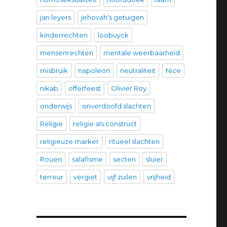
jan leyers
jehovah's getuigen
kinderrechten
loobuyck
mensenrechten
mentale weerbaarheid
misbruik
napoleon
neutraliteit
Nice
nikab
offerfeest
Olivier Roy
onderwijs
onverdoofd slachten
Religie
religie als construct
religieuze marker
ritueel slachten
Rouen
salafisme
secten
sluier
terreur
vergiet
vijf zuilen
vrijheid