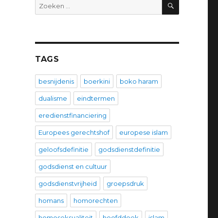
ZOEKEN
Zoeken
naar:
TAGS
besnijdenis
boerkini
boko haram
dualisme
eindtermen
eredienstfinanciering
Europees gerechtshof
europese islam
geloofsdefinitie
godsdienstdefinitie
godsdienst en cultuur
godsdienstvrijheid
groepsdruk
homans
homorechten
homoseksualiteit
hoofddoek
islam