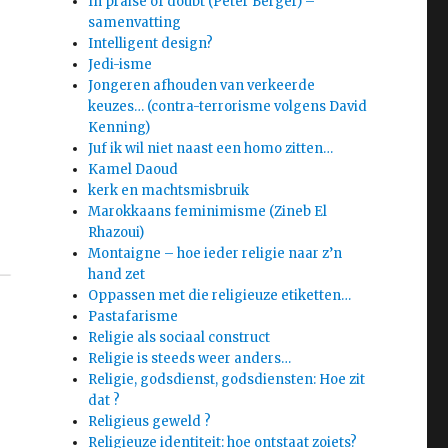
In praise of doubt (Peter Berger) –
samenvatting
Intelligent design?
Jedi-isme
Jongeren afhouden van verkeerde
keuzes… (contra-terrorisme volgens David
Kenning)
Juf ik wil niet naast een homo zitten…
Kamel Daoud
kerk en machtsmisbruik
Marokkaans feminimisme (Zineb El
Rhazoui)
Montaigne – hoe ieder religie naar z’n
hand zet
Oppassen met die religieuze etiketten…
Pastafarisme
Religie als sociaal construct
Religie is steeds weer anders…
Religie, godsdienst, godsdiensten: Hoe zit
dat ?
Religieus geweld ?
Religieuze identiteit: hoe ontstaat zoiets?