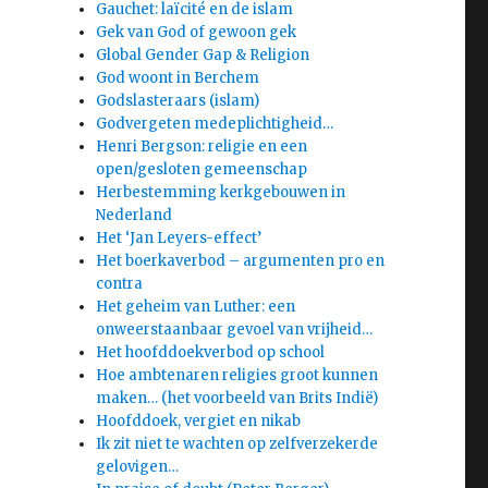
Gauchet: laïcité en de islam
Gek van God of gewoon gek
Global Gender Gap & Religion
God woont in Berchem
Godslasteraars (islam)
Godvergeten medeplichtigheid…
Henri Bergson: religie en een
open/gesloten gemeenschap
Herbestemming kerkgebouwen in
Nederland
Het ‘Jan Leyers-effect’
Het boerkaverbod – argumenten pro en
contra
Het geheim van Luther: een
onweerstaanbaar gevoel van vrijheid…
Het hoofddoekverbod op school
Hoe ambtenaren religies groot kunnen
maken… (het voorbeeld van Brits Indië)
Hoofddoek, vergiet en nikab
Ik zit niet te wachten op zelfverzekerde
gelovigen…