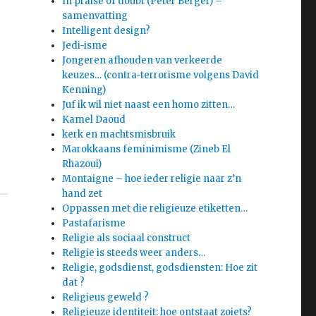
In praise of doubt (Peter Berger) –
samenvatting
Intelligent design?
Jedi-isme
Jongeren afhouden van verkeerde
keuzes… (contra-terrorisme volgens David
Kenning)
Juf ik wil niet naast een homo zitten…
Kamel Daoud
kerk en machtsmisbruik
Marokkaans feminimisme (Zineb El
Rhazoui)
Montaigne – hoe ieder religie naar z’n
hand zet
Oppassen met die religieuze etiketten…
Pastafarisme
Religie als sociaal construct
Religie is steeds weer anders…
Religie, godsdienst, godsdiensten: Hoe zit
dat ?
Religieus geweld ?
Religieuze identiteit: hoe ontstaat zoiets?