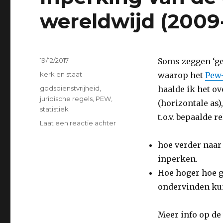
wereldwijd (2009
Geplaatst
19/12/2017
Soms zeggen ‘ge
op
Categorieën
kerk en staat
waarop het
Pew
Tags
godsdienstvrijheid
,
haalde ik het o
juridische regels
,
PEW
,
(horizontale as)
statistiek
t.o.v. bepaalde r
op
Laat een reactie achter
Inperking
van
hoe verder naar
de
inperken.
godsdienstvrijheid
Hoe hoger hoe g
wereldwijd
(2009-
ondervinden kun
2015)
Meer info op de