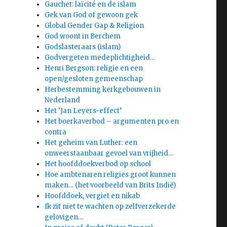
Gauchet: laïcité en de islam
Gek van God of gewoon gek
Global Gender Gap & Religion
God woont in Berchem
Godslasteraars (islam)
Godvergeten medeplichtigheid…
Henri Bergson: religie en een
open/gesloten gemeenschap
Herbestemming kerkgebouwen in
Nederland
Het ‘Jan Leyers-effect’
Het boerkaverbod – argumenten pro en
contra
Het geheim van Luther: een
onweerstaanbaar gevoel van vrijheid…
Het hoofddoekverbod op school
Hoe ambtenaren religies groot kunnen
maken… (het voorbeeld van Brits Indië)
Hoofddoek, vergiet en nikab
Ik zit niet te wachten op zelfverzekerde
gelovigen…