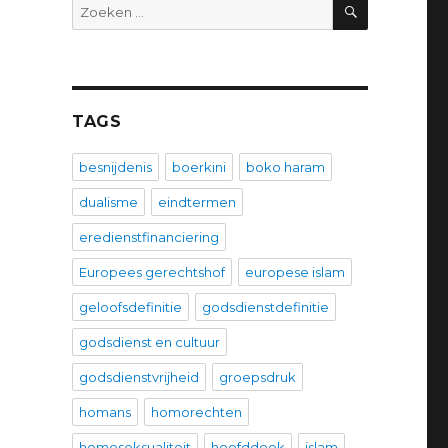
ZOEKEN
Zoeken
naar:
TAGS
besnijdenis
boerkini
boko haram
dualisme
eindtermen
eredienstfinanciering
Europees gerechtshof
europese islam
geloofsdefinitie
godsdienstdefinitie
godsdienst en cultuur
godsdienstvrijheid
groepsdruk
homans
homorechten
homoseksualiteit
hoofddoek
islam