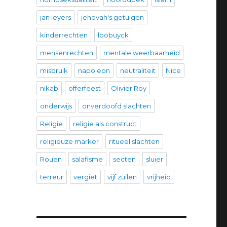
jan leyers
jehovah's getuigen
kinderrechten
loobuyck
mensenrechten
mentale weerbaarheid
misbruik
napoleon
neutraliteit
Nice
nikab
offerfeest
Olivier Roy
onderwijs
onverdoofd slachten
Religie
religie als construct
religieuze marker
ritueel slachten
Rouen
salafisme
secten
sluier
terreur
vergiet
vijf zuilen
vrijheid