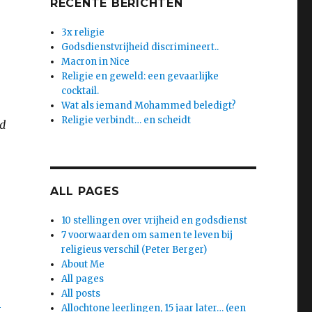
RECENTE BERICHTEN
3x religie
Godsdienstvrijheid discrimineert..
Macron in Nice
Religie en geweld: een gevaarlijke
cocktail.
Wat als iemand Mohammed beledigt?
Religie verbindt… en scheidt
id
ALL PAGES
10 stellingen over vrijheid en godsdienst
7 voorwaarden om samen te leven bij
religieus verschil (Peter Berger)
About Me
All pages
All posts
e
Allochtone leerlingen, 15 jaar later… (een