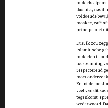
middels algemene
dus niet, nooit 
voldoende bewijs
moskee, café of
principe niet uit
Dus, ik zou zegg
islamitische ge
middelen te ond
toestemming van
respecterend ge
moet onderzoek
En tot de moslim
veel van dit soo
tegenkomt, spre
wederwoord. Dat