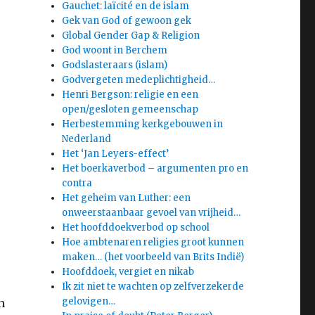
Gauchet: laïcité en de islam
Gek van God of gewoon gek
Global Gender Gap & Religion
God woont in Berchem
Godslasteraars (islam)
Godvergeten medeplichtigheid…
Henri Bergson: religie en een
open/gesloten gemeenschap
Herbestemming kerkgebouwen in
Nederland
Het ‘Jan Leyers-effect’
Het boerkaverbod – argumenten pro en
contra
Het geheim van Luther: een
onweerstaanbaar gevoel van vrijheid…
Het hoofddoekverbod op school
Hoe ambtenaren religies groot kunnen
maken… (het voorbeeld van Brits Indië)
Hoofddoek, vergiet en nikab
Ik zit niet te wachten op zelfverzekerde
gelovigen…
n