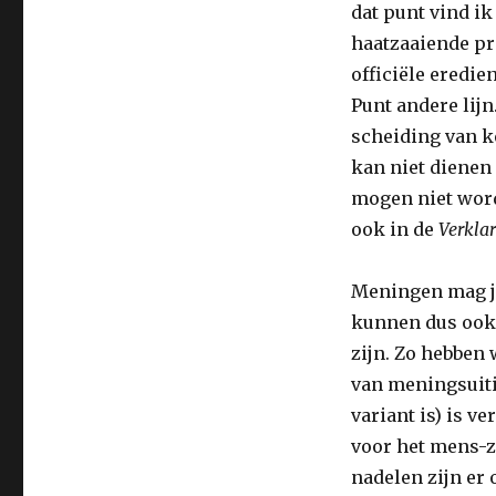
dat punt vind ik
haatzaaiende p
officiële eredie
Punt andere lijn
scheiding van k
kan niet dienen
mogen niet word
ook in de
Verkla
Meningen mag je
kunnen dus ook
zijn. Zo hebben 
van meningsuiti
variant is) is v
voor het mens-z
nadelen zijn er