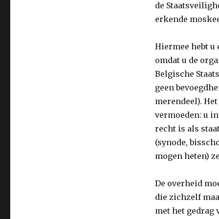
geeft
de Staatsveiligh
erkende moskee
Hiermee hebt u 
omdat u de orga
Belgische Staats
geen bevoegdhei
merendeel). Het 
vermoeden: u in
recht is als sta
(synode, bissch
mogen heten) ze
De overheid moet
die zichzelf ma
met het gedrag v