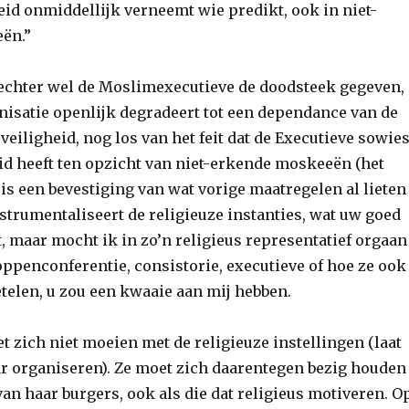
eid onmiddellijk verneemt wie predikt, ook in niet-
ën.”
echter wel de Moslimexecutieve de doodsteek gegeven,
nisatie openlijk degradeert tot een dependance van de
veiligheid, nog los van het feit dat de Executieve sowie
d heeft ten opzicht van niet-erkende moskeeën (het
is een bevestiging van wat vorige maatregelen al lieten
strumentaliseert de religieuze instanties, wat uw goed
at, maar mocht ik in zo’n religieus representatief orgaan
oppenconferentie, consistorie, executieve of hoe ze ook
telen, u zou een kwaaie aan mij hebben.
 zich niet moeien met de religieuze instellingen (laat
ar organiseren). Ze moet zich daarentegen bezig houden
an haar burgers, ook als die dat religieus motiveren. O