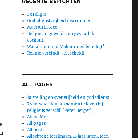
RECENTE BERICHTEN
3x religie
Godsdienstvrijheid discrimineert..
Macron in Nice
Religie en geweld: een gevaarlijke
cocktail.
Wat als iemand Mohammed beledigt?
Religie verbindt… en scheidt
ALL PAGES
10 stellingen over vrijheid en godsdienst
7 voorwaarden om samen te leven bij
religieus verschil (Peter Berger)
About Me
All pages
e
All posts
in
Allochtone leerlingen, 15 jaar later… (een