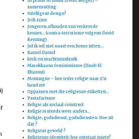
In praise of doubt (Peter Berger) –
samenvatting
Intelligent design?
Jedi-isme
Jongeren afhouden van verkeerde
keuzes… (contra-terrorisme volgens David
Kenning)
Juf ik wil niet naast een homo zitten…
Kamel Daoud
kerk en machtsmisbruik
Marokkaans feminimisme (Zineb El
Rhazoui)
Montaigne – hoe ieder religie naar z’n
hand zet
ij
Oppassen met die religieuze etiketten…
Pastafarisme
Religie als sociaal construct
ef
Religie is steeds weer anders…
Religie, godsdienst, godsdiensten: Hoe zit
dat ?
Religieus geweld ?
n
Religieuze identiteit: hoe ontstaat zoiets?