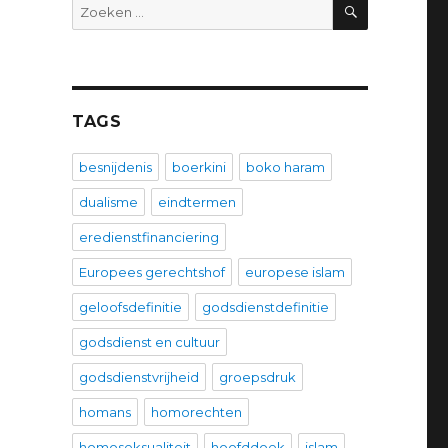
ZOEKEN
Zoeken
naar:
TAGS
besnijdenis
boerkini
boko haram
dualisme
eindtermen
eredienstfinanciering
Europees gerechtshof
europese islam
geloofsdefinitie
godsdienstdefinitie
godsdienst en cultuur
godsdienstvrijheid
groepsdruk
homans
homorechten
homoseksualiteit
hoofddoek
islam