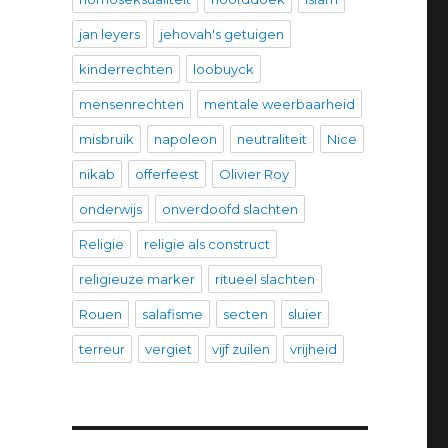
jan leyers
jehovah's getuigen
kinderrechten
loobuyck
mensenrechten
mentale weerbaarheid
misbruik
napoleon
neutraliteit
Nice
nikab
offerfeest
Olivier Roy
onderwijs
onverdoofd slachten
Religie
religie als construct
religieuze marker
ritueel slachten
Rouen
salafisme
secten
sluier
terreur
vergiet
vijf zuilen
vrijheid