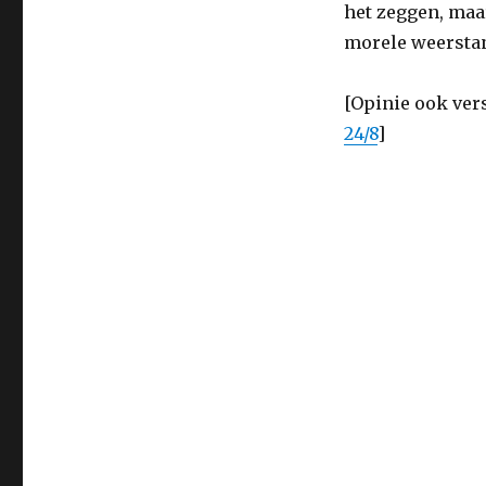
het zeggen, maa
morele weerstand
[Opinie ook ver
24/8
]