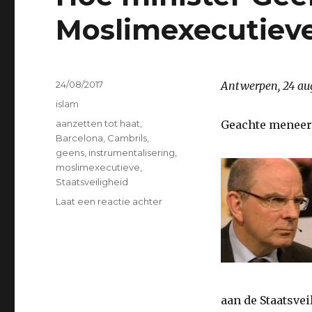
Moslimexecutieve
Geplaatst
24/08/2017
Antwerpen, 24 au
op
Categorieën
islam
Tags
aanzetten tot haat
,
Geachte meneer 
Barcelona
,
Cambrils
,
geens
,
instrumentalisering
,
moslimexecutieve
,
Staatsveiligheid
op
Laat een reactie achter
Hoe
minister
Geens
de
Moslimexecutieve
de
aan de Staatsve
doodsteek