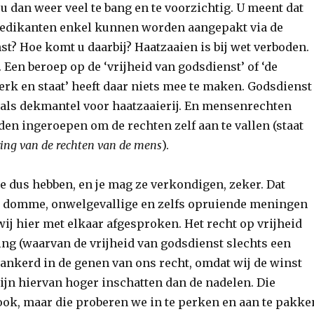
 u dan weer veel te bang en te voorzichtig. U meent dat
redikanten enkel kunnen worden aangepakt via de
nst? Hoe komt u daarbij? Haatzaaien is bij wet verboden.
. Een beroep op de ‘vrijheid van godsdienst’ of ‘de
erk en staat’ heeft daar niets mee te maken. Godsdienst
 als dekmantel voor haatzaaierij. En mensenrechten
en ingeroepen om de rechten zelf aan te vallen (staat
ring van de rechten van de mens
).
 dus hebben, en je mag ze verkondigen, zeker. Dat
 domme, onwelgevallige en zelfs opruiende meningen
wij hier met elkaar afgesproken. Het recht op vrijheid
ng (waarvan de vrijheid van godsdienst slechts een
erankerd in de genen van ons recht, omdat wij de winst
ijn hiervan hoger inschatten dan de nadelen. Die
 ook, maar die proberen we in te perken en aan te pakke