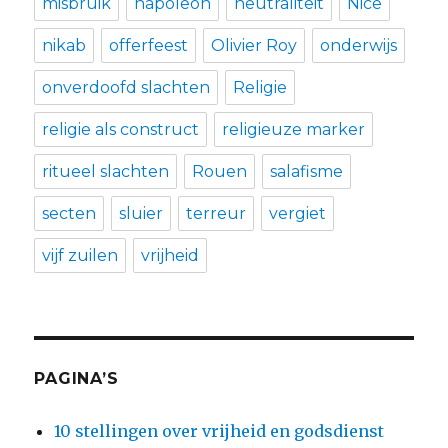
misbruik
napoleon
neutraliteit
Nice
nikab
offerfeest
Olivier Roy
onderwijs
onverdoofd slachten
Religie
religie als construct
religieuze marker
ritueel slachten
Rouen
salafisme
secten
sluier
terreur
vergiet
vijf zuilen
vrijheid
PAGINA’S
10 stellingen over vrijheid en godsdienst