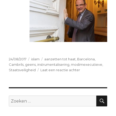
Geplaatst
Categorieën
Tags
24/08/2017
islam
aanzetten tot haat
,
Barcelona
,
op
Cambrils
,
geens
,
instrumentalisering
,
moslimexecutieve
,
op
Staatsveiligheid
Laat een reactie achter
Hoe
minister
Geens
de
Moslimexecutieve
ZO
Zoeken
de
naar:
doodsteek
geeft