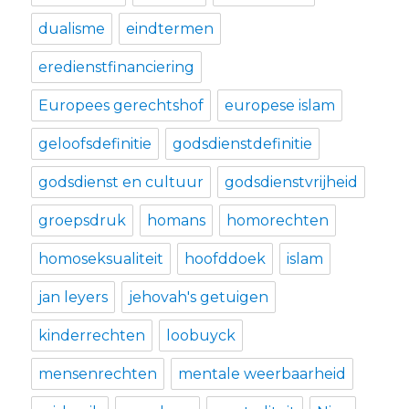
dualisme
eindtermen
eredienstfinanciering
Europees gerechtshof
europese islam
geloofsdefinitie
godsdienstdefinitie
godsdienst en cultuur
godsdienstvrijheid
groepsdruk
homans
homorechten
homoseksualiteit
hoofddoek
islam
jan leyers
jehovah's getuigen
kinderrechten
loobuyck
mensenrechten
mentale weerbaarheid