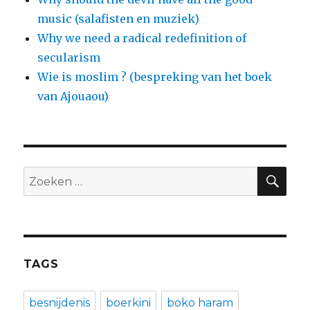
music (salafisten en muziek)
Why we need a radical redefinition of
secularism
Wie is moslim ? (bespreking van het boek
van Ajouaou)
ZO
Zoeken
naar:
TAGS
besnijdenis
boerkini
boko haram