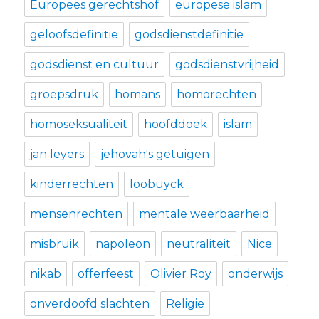
Europees gerechtshof
europese islam
geloofsdefinitie
godsdienstdefinitie
godsdienst en cultuur
godsdienstvrijheid
groepsdruk
homans
homorechten
homoseksualiteit
hoofddoek
islam
jan leyers
jehovah's getuigen
kinderrechten
loobuyck
mensenrechten
mentale weerbaarheid
misbruik
napoleon
neutraliteit
Nice
nikab
offerfeest
Olivier Roy
onderwijs
onverdoofd slachten
Religie