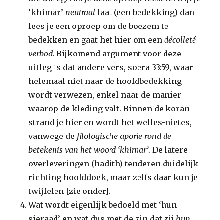
‘khimar’
neutraal
laat (een bedekking) dan
lees je een oproep om de boezem te
bedekken en gaat het hier om een
décolleté-
verbod
. Bijkomend argument voor deze
uitleg is dat andere vers, soera 33:59, waar
helemaal niet naar de hoofdbedekking
wordt verwezen, enkel naar de manier
waarop de kleding valt. Binnen de koran
strand je hier en wordt het welles-nietes,
vanwege de
filologische aporie rond de
betekenis van het woord ‘khimar’
. De latere
overleveringen (hadith) tenderen duidelijk
richting hoofddoek, maar zelfs daar kun je
twijfelen [zie onder].
Wat wordt eigenlijk bedoeld met ‘hun
sieraad’ en wat dus met de zin dat zij
hun