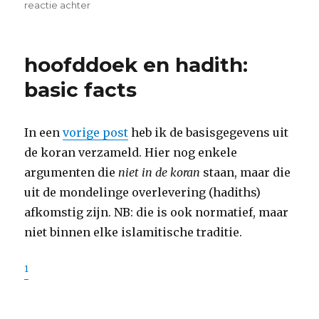
op
reactie achter
hoofddoek
en
koran:
hoofddoek en hadith:
basic
facts
basic facts
In een
vorige post
heb ik de basisgegevens uit
de koran verzameld. Hier nog enkele
argumenten die
niet in de koran
staan, maar die
uit de mondelinge overlevering (hadiths)
afkomstig zijn. NB: die is ook normatief, maar
niet binnen elke islamitische traditie.
1