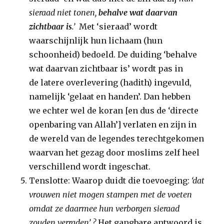
sieraad niet tonen,
behalve wat daarvan
zichtbaar is
.’
Met ‘sieraad’ wordt
waarschijnlijk hun lichaam (hun
schoonheid) bedoeld. De duiding ‘behalve
wat daarvan zichtbaar is’ wordt pas in
de latere overlevering (hadith) ingevuld,
namelijk ‘gelaat en handen’. Dan hebben
we echter wel de koran [en dus de ‘directe
openbaring van Allah’] verlaten en zijn in
de wereld van de legendes terechtgekomen
waarvan het gezag door moslims zelf heel
verschillend wordt ingeschat.
Tenslotte: Waarop duidt die toevoeging:
‘dat
vrouwen niet mogen stampen met de voeten
omdat ze daarmee hun verborgen sieraad
zouden verraden’ ?
Het gangbare antwoord is