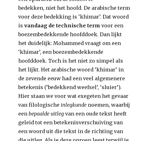
bedekken, niet het hoofd. De arabische term
voor deze bedekking is ‘khimar’. Dat woord
is
vandaag de technische term
voor een
boezembedekkende hoofddoek. Dan lijkt
het duidelijk: Mohammed vraagt om een
‘khimar’, een boezembedekkende
hoofddoek. Toch is het niet zo simpel als
het lijkt. Het arabische woord ‘khimar’ in
de zevende eeuw had een veel algemenere
betekenis (‘bedekkend weefsel’, ‘sluier’).
Hier staan we voor wat exegeten het gevaar
van filologische
inlegkunde
noemen, waarbij
een
bepaalde uitleg
van een oude tekst heeft
geleid tot een betekenisverschuiving van
een woord uit die tekst in de richting van
die uitleg. Als je deze oproep leest terwijl je