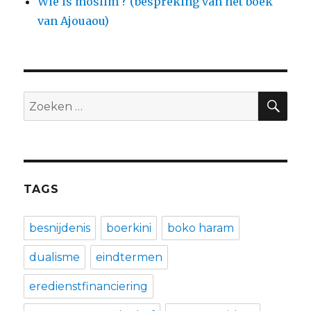
Wie is moslim ? (bespreking van het boek
van Ajouaou)
ZO
Zoeken
naar:
TAGS
besnijdenis
boerkini
boko haram
dualisme
eindtermen
eredienstfinanciering