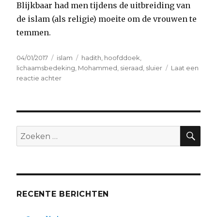
Blijkbaar had men tijdens de uitbreiding van
de islam (als religie) moeite om de vrouwen te
temmen.
Geplaatst
Categorieën
Tags
04/01/2017
islam
hadith
,
hoofddoek
,
op
lichaamsbedeking
,
Mohammed
,
sieraad
,
sluier
Laat een
op
reactie achter
hoofddoek
en
hadith:
basic
facts
ZO
Zoeken
naar:
RECENTE BERICHTEN