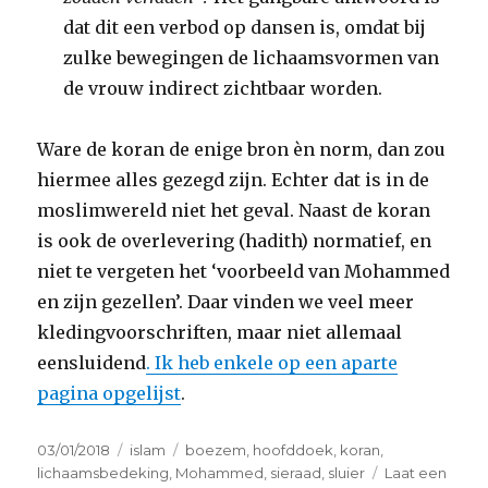
dat dit een verbod op dansen is, omdat bij
zulke bewegingen de lichaamsvormen van
de vrouw indirect zichtbaar worden.
Ware de koran de enige bron èn norm, dan zou
hiermee alles gezegd zijn. Echter dat is in de
moslimwereld niet het geval. Naast de koran
is ook de overlevering (hadith) normatief, en
niet te vergeten het ‘voorbeeld van Mohammed
en zijn gezellen’. Daar vinden we veel meer
kledingvoorschriften, maar niet allemaal
eensluidend
. Ik heb enkele op een aparte
pagina opgelijst
.
Geplaatst
Categorieën
Tags
03/01/2018
islam
boezem
,
hoofddoek
,
koran
,
op
lichaamsbedeking
,
Mohammed
,
sieraad
,
sluier
Laat een