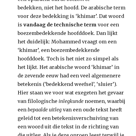
bedekken, niet het hoofd. De arabische term
voor deze bedekking is ‘khimar’. Dat woord
is
vandaag de technische term
voor een
boezembedekkende hoofddoek. Dan lijkt
het duidelijk: Mohammed vraagt om een
‘khimar’, een boezembedekkende
hoofddoek. Toch is het niet zo simpel als
het lijkt. Het arabische woord ‘khimar’ in
de zevende eeuw had een veel algemenere
betekenis (‘bedekkend weefsel’, ‘sluier’).
Hier staan we voor wat exegeten het gevaar
van filologische
inlegkunde
noemen, waarbij
een
bepaalde uitleg
van een oude tekst heeft
geleid tot een betekenisverschuiving van
een woord uit die tekst in de richting van
die uitleg. Als je deze oproep leest terwijl je