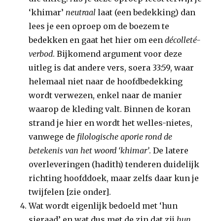
‘khimar’
neutraal
laat (een bedekking) dan
lees je een oproep om de boezem te
bedekken en gaat het hier om een
décolleté-
verbod
. Bijkomend argument voor deze
uitleg is dat andere vers, soera 33:59, waar
helemaal niet naar de hoofdbedekking
wordt verwezen, enkel naar de manier
waarop de kleding valt. Binnen de koran
strand je hier en wordt het welles-nietes,
vanwege de
filologische aporie rond de
betekenis van het woord ‘khimar’
. De latere
overleveringen (hadith) tenderen duidelijk
richting hoofddoek, maar zelfs daar kun je
twijfelen [zie onder].
Wat wordt eigenlijk bedoeld met ‘hun
sieraad’ en wat dus met de zin dat zij
hun