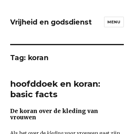
Vrijheid en godsdienst
MENU
Tag:
koran
hoofddoek en koran:
basic facts
De koran over de kleding van
vrouwen
Als het over de
kleding
voor vrouwen gaat zijn