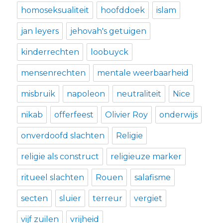
homoseksualiteit
hoofddoek
islam
jan leyers
jehovah's getuigen
kinderrechten
loobuyck
mensenrechten
mentale weerbaarheid
misbruik
napoleon
neutraliteit
Nice
nikab
offerfeest
Olivier Roy
onderwijs
onverdoofd slachten
Religie
religie als construct
religieuze marker
ritueel slachten
Rouen
salafisme
secten
sluier
terreur
vergiet
vijf zuilen
vrijheid