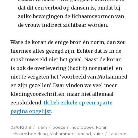
dat dit een verbod op dansen is, omdat bij
zulke bewegingen de lichaamsvormen van
de vrouw indirect zichtbaar worden.
Ware de koran de enige bron èn norm, dan zou
hiermee alles gezegd zijn. Echter dat is in de
moslimwereld niet het geval. Naast de koran
is ook de overlevering (hadith) normatief, en
niet te vergeten het ‘voorbeeld van Mohammed
en zijn gezellen’. Daar vinden we veel meer
kledingvoorschriften, maar niet allemaal
eensluidend
. Ik heb enkele op een aparte
pagina opgelijst
.
Geplaatst
Categorieën
Tags
03/01/2018
islam
boezem
,
hoofddoek
,
koran
,
op
lichaamsbedeking
,
Mohammed
,
sieraad
,
sluier
Laat een