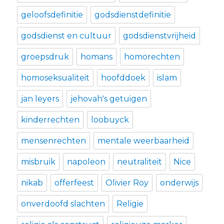
geloofsdefinitie
godsdienstdefinitie
godsdienst en cultuur
godsdienstvrijheid
groepsdruk
homans
homorechten
homoseksualiteit
hoofddoek
islam
jan leyers
jehovah's getuigen
kinderrechten
loobuyck
mensenrechten
mentale weerbaarheid
misbruik
napoleon
neutraliteit
Nice
nikab
offerfeest
Olivier Roy
onderwijs
onverdoofd slachten
Religie