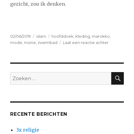
gezicht, zou ik denken.
Geplaatst
Categorieën
Tags
02/06/2019
islam
hoofddoek
,
kleding
,
marokko
,
op
op
mode
,
mzine
,
zwembad
Laat een reactie achter
Schipperen
met
Allah
ZO
Zoeken
naar:
RECENTE BERICHTEN
3x religie