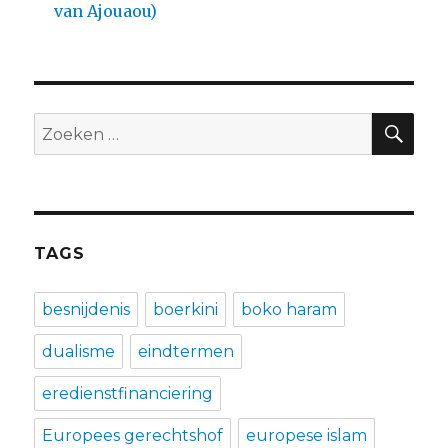
van Ajouaou)
ZO
Zoeken
naar:
TAGS
besnijdenis
boerkini
boko haram
dualisme
eindtermen
eredienstfinanciering
Europees gerechtshof
europese islam