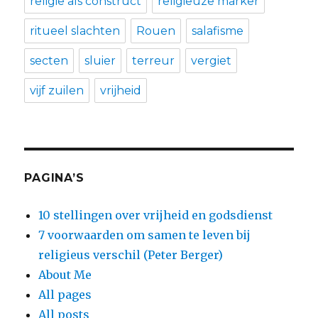
religie als construct
religieuze marker
ritueel slachten
Rouen
salafisme
secten
sluier
terreur
vergiet
vijf zuilen
vrijheid
PAGINA’S
10 stellingen over vrijheid en godsdienst
7 voorwaarden om samen te leven bij
religieus verschil (Peter Berger)
About Me
All pages
All posts