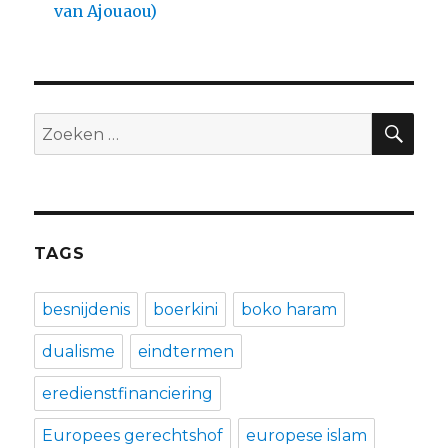
van Ajouaou)
ZO
Zoeken
naar:
TAGS
besnijdenis
boerkini
boko haram
dualisme
eindtermen
eredienstfinanciering
Europees gerechtshof
europese islam