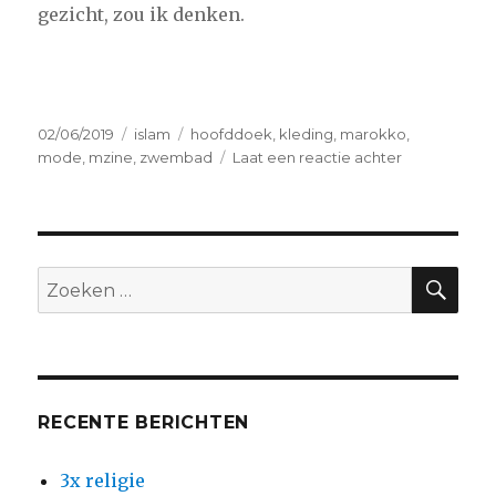
gezicht, zou ik denken.
Geplaatst
Categorieën
Tags
02/06/2019
islam
hoofddoek
,
kleding
,
marokko
,
op
op
mode
,
mzine
,
zwembad
Laat een reactie achter
Schipperen
met
Allah
ZO
Zoeken
naar:
RECENTE BERICHTEN
3x religie