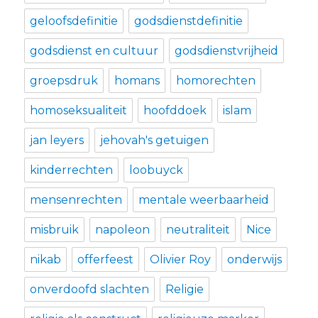
geloofsdefinitie
godsdienstdefinitie
godsdienst en cultuur
godsdienstvrijheid
groepsdruk
homans
homorechten
homoseksualiteit
hoofddoek
islam
jan leyers
jehovah's getuigen
kinderrechten
loobuyck
mensenrechten
mentale weerbaarheid
misbruik
napoleon
neutraliteit
Nice
nikab
offerfeest
Olivier Roy
onderwijs
onverdoofd slachten
Religie