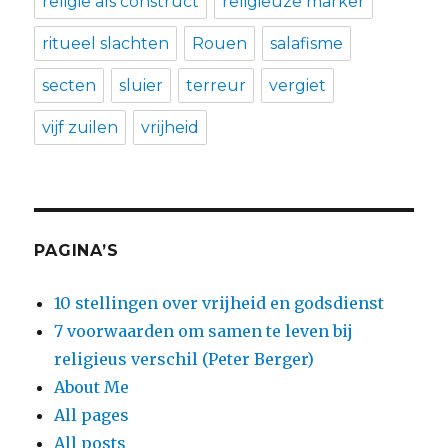
religie als construct
religieuze marker
ritueel slachten
Rouen
salafisme
secten
sluier
terreur
vergiet
vijf zuilen
vrijheid
PAGINA’S
10 stellingen over vrijheid en godsdienst
7 voorwaarden om samen te leven bij
religieus verschil (Peter Berger)
About Me
All pages
All posts