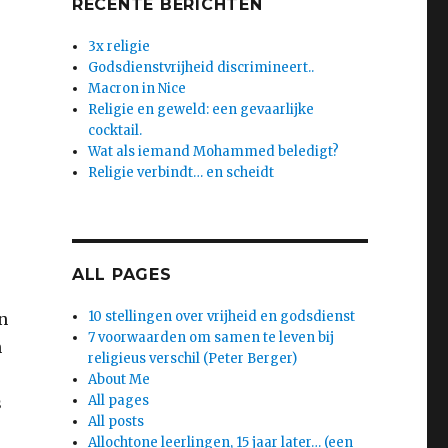
RECENTE BERICHTEN
3x religie
Godsdienstvrijheid discrimineert..
Macron in Nice
Religie en geweld: een gevaarlijke
cocktail.
Wat als iemand Mohammed beledigt?
Religie verbindt… en scheidt
ALL PAGES
10 stellingen over vrijheid en godsdienst
en
7 voorwaarden om samen te leven bij
n
religieus verschil (Peter Berger)
About Me
All pages
s
All posts
Allochtone leerlingen, 15 jaar later… (een