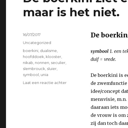
maar is het niet.
De boerkin
Geplaatst
16/07/2017
op
Categorieën
Uncategorized
Tags
boerkini
,
dualisme
,
symbool
1. een te
hoofddoek
,
klooster
,
duif = vrede.
nikab
,
nonnen
,
seculier
,
slembrouck
,
sluier
,
symbool
,
unia
De boerkini is 
op
Laat een reactie achter
de zwemfunctie 
De
idee/concept dat
boerkini
mensvisie, m.n.
ziet
eruit
daaraan iets moe
als
de vrouw is om z
een
zij dan toch daa
badpak,