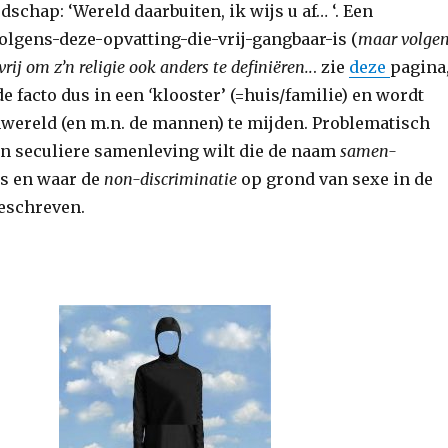
dschap: ‘Wereld daarbuiten, ik wijs u af… ‘. Een
gens-deze-opvatting-die-vrij-gangbaar-is (
maar volge
vrij om z’n religie ook anders te definiëren..
. zie
deze
pagina
de facto dus in een
‘
klooster’ (=huis/familie) en wordt
nwereld (en m.n. de mannen) te mijden. Problematisch
een seculiere samenleving wilt die de naam
samen-
is en waar de
non-discriminatie
op grond van sexe in de
eschreven.