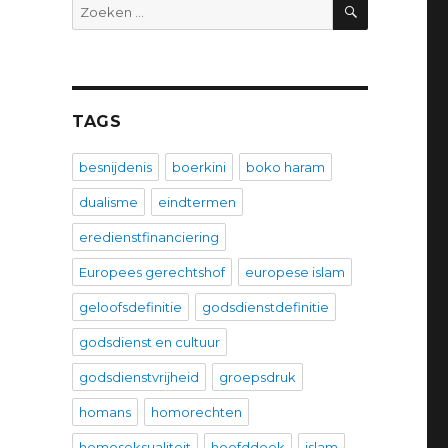
ZOEKEN
Zoeken
naar:
TAGS
besnijdenis
boerkini
boko haram
dualisme
eindtermen
eredienstfinanciering
Europees gerechtshof
europese islam
geloofsdefinitie
godsdienstdefinitie
godsdienst en cultuur
godsdienstvrijheid
groepsdruk
homans
homorechten
homoseksualiteit
hoofddoek
islam