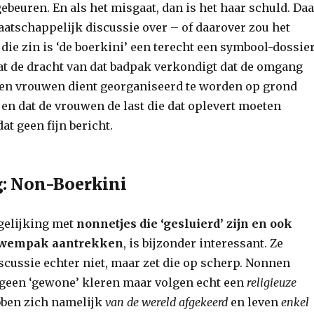
beuren. En als het misgaat, dan is het haar schuld. Daa
aatschappelijk discussie over – of daarover zou het
die zin is ‘de boerkini’ een terecht een symbool-dossier
at de dracht van dat badpak verkondigt dat de omgang
en vrouwen dient georganiseerd te worden op grond
t
en dat de vrouwen de last die dat oplevert moeten
dat geen fijn bericht.
: Non-Boerkini
gelijking met
nonnetjes die ‘gesluierd’ zijn en ook
zwempak aantrekken
, is bijzonder interessant. Ze
iscussie echter niet, maar zet die op scherp. Nonnen
geen ‘gewone’ kleren maar volgen echt een
religieuze
ebben zich namelijk
van de wereld afgekeerd
en leven
enkel