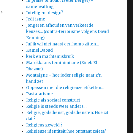
In praise of doubt (Peter Berger) –
samenvatting
ns
Intelligent design?
Jedi-isme
,
Jongeren afhouden van verkeerde
keuzes… (contra-terrorisme volgens David
Kenning)
Juf ik wil niet naast een homo zitten…
Kamel Daoud
kerk en machtsmisbruik
Marokkaans feminimisme (Zineb El
Rhazoui)
Montaigne – hoe ieder religie naar z’n
hand zet
Oppassen met die religieuze etiketten…
Pastafarisme
Religie als sociaal construct
Religie is steeds weer anders…
Religie, godsdienst, godsdiensten: Hoe zit
dat ?
Religieus geweld ?
Religieuze identiteit: hoe ontstaat zoiets?