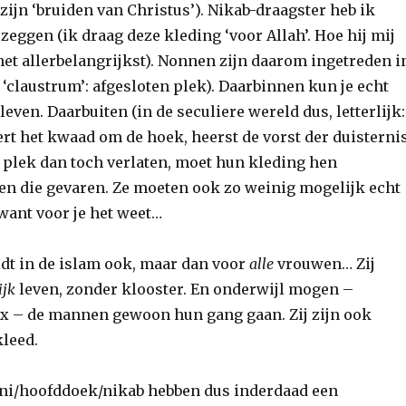
 zijn ‘bruiden van Christus’). Nikab-draagster heb ik
zeggen (ik draag deze kleding ‘voor Allah’. Hoe hij mij
 het allerbelangrijkst). Nonnen zijn daarom ingetreden i
 ‘claustrum’: afgesloten plek). Daarbinnen kun je echt
leven. Daarbuiten (in de seculiere wereld dus, letterlijk:
ert het kwaad om de hoek, heerst de vorst der duisternis
e plek dan toch verlaten, moet hun kleding hen
n die gevaren. Ze moeten ook zo weinig mogelijk echt
want voor je het weet…
ldt in de islam ook, maar dan voor
alle
vrouwen… Zij
ijk
leven, zonder klooster. En onderwijl mogen –
 – de mannen gewoon hun gang gaan. Zij zijn ook
leed.
ini/hoofddoek/nikab hebben dus inderdaad een