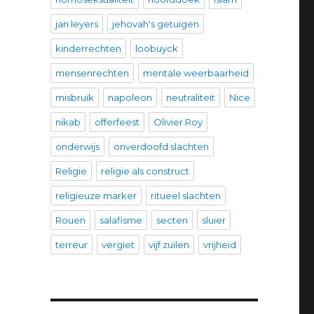
jan leyers
jehovah's getuigen
kinderrechten
loobuyck
mensenrechten
mentale weerbaarheid
misbruik
napoleon
neutraliteit
Nice
nikab
offerfeest
Olivier Roy
onderwijs
onverdoofd slachten
Religie
religie als construct
religieuze marker
ritueel slachten
Rouen
salafisme
secten
sluier
terreur
vergiet
vijf zuilen
vrijheid