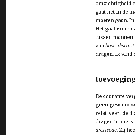
maar
omzichtigheid ge
is
gaat het in de m
het
moeten gaan. In 
niet.
Het gaat erom d
tussen mannen 
van
basic distrus
dragen.
Ik vind 
toevoeging
De courante ver
geen gewoon 
relativeert de d
dragen immers 
dresscode
. Zij h