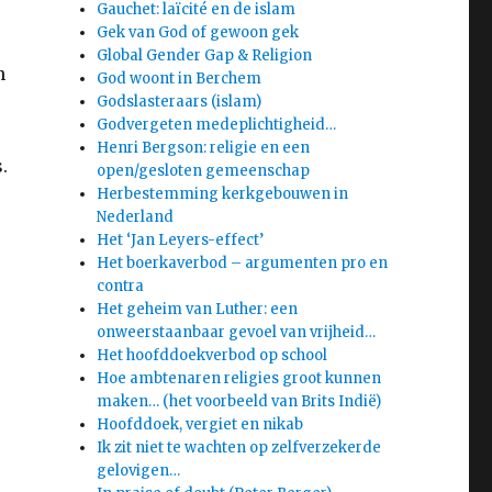
Gauchet: laïcité en de islam
Gek van God of gewoon gek
Global Gender Gap & Religion
n
God woont in Berchem
Godslasteraars (islam)
Godvergeten medeplichtigheid…
Henri Bergson: religie en een
.
open/gesloten gemeenschap
Herbestemming kerkgebouwen in
Nederland
Het ‘Jan Leyers-effect’
Het boerkaverbod – argumenten pro en
contra
Het geheim van Luther: een
onweerstaanbaar gevoel van vrijheid…
Het hoofddoekverbod op school
Hoe ambtenaren religies groot kunnen
maken… (het voorbeeld van Brits Indië)
Hoofddoek, vergiet en nikab
Ik zit niet te wachten op zelfverzekerde
gelovigen…