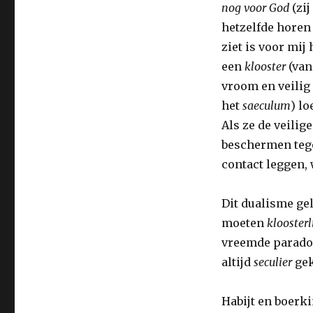
nog voor God
(zij
hetzelfde horen 
ziet is voor mij
een
klooster
(van
vroom en veilig 
het
saeculum
) lo
Als ze de veilig
beschermen tege
contact leggen, 
Dit dualisme ge
moeten
kloosterl
vreemde paradox
altijd
seculier
gek
Habijt en boerk