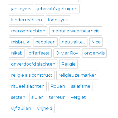
jan leyers
jehovah's getuigen
kinderrechten
loobuyck
mensenrechten
mentale weerbaarheid
misbruik
napoleon
neutraliteit
Nice
nikab
offerfeest
Olivier Roy
onderwijs
onverdoofd slachten
Religie
religie als construct
religieuze marker
ritueel slachten
Rouen
salafisme
secten
sluier
terreur
vergiet
vijf zuilen
vrijheid