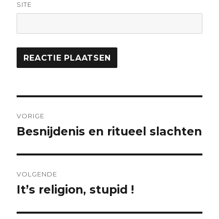
SITE
Bericht
VORIGE
navigatie
Besnijdenis en ritueel slachten
Vorig
bericht:
VOLGENDE
It’s religion, stupid !
Volgend
bericht: