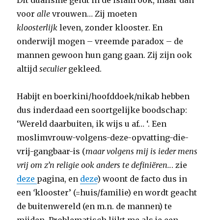
Dit dualisme geldt in de islam ook, maar dan
voor
alle
vrouwen… Zij moeten
kloosterlijk
leven, zonder klooster. En
onderwijl mogen – vreemde paradox – de
mannen gewoon hun gang gaan. Zij zijn ook
altijd
seculier
gekleed.
Habijt en boerkini/hoofddoek/nikab hebben
dus inderdaad een soortgelijke boodschap:
‘Wereld daarbuiten, ik wijs u af… ‘. Een
moslimvrouw-volgens-deze-opvatting-die-
vrij-gangbaar-is (
maar volgens mij is ieder mens
vrij om z’n religie ook anders te definiëren..
. zie
deze
pagina, en
deze
) woont de facto dus in
een
‘
klooster’ (=huis/familie) en wordt geacht
de buitenwereld (en m.n. de mannen) te