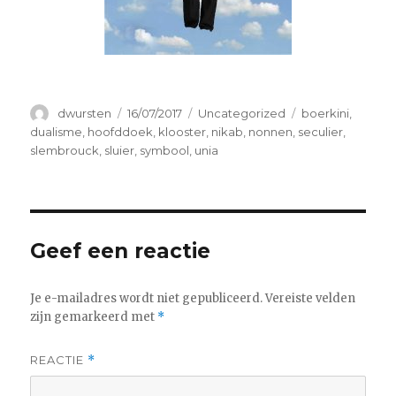
Auteur
Geplaatst
Categorieën
Tags
dwursten
16/07/2017
Uncategorized
boerkini
,
op
dualisme
,
hoofddoek
,
klooster
,
nikab
,
nonnen
,
seculier
,
slembrouck
,
sluier
,
symbool
,
unia
Geef een reactie
Je e-mailadres wordt niet gepubliceerd.
Vereiste velden
zijn gemarkeerd met
*
REACTIE
*