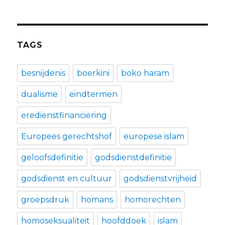
TAGS
besnijdenis
boerkini
boko haram
dualisme
eindtermen
eredienstfinanciering
Europees gerechtshof
europese islam
geloofsdefinitie
godsdienstdefinitie
godsdienst en cultuur
godsdienstvrijheid
groepsdruk
homans
homorechten
homoseksualiteit
hoofddoek
islam