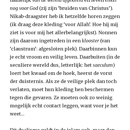
namelijk
van de wereld afgekeerd
en leven
enkel
nog voor God
(zij zijn ‘bruiden van Christus’).
Nikab-draagster heb ik hetzelfde horen zeggen
(ik draag deze kleding ‘voor Allah’. Hoe hij mij
ziet is voor mij het allerbelangrijkst). Nonnen
zijn daarom ingetreden in een
klooster
(van
‘claustrum’: afgesloten plek). Daarbinnen kun
je echt vroom en veilig leven. Daarbuiten (in de
seculiere wereld dus, letterlijk: het
saeculum
)
loert het kwaad om de hoek, heerst de vorst
der duisternis. Als ze de veilige plek dan toch
verlaten, moet hun kleding hen beschermen
tegen die gevaren. Ze moeten ook zo weinig
mogelijk echt contact leggen, want voor je het
weet…