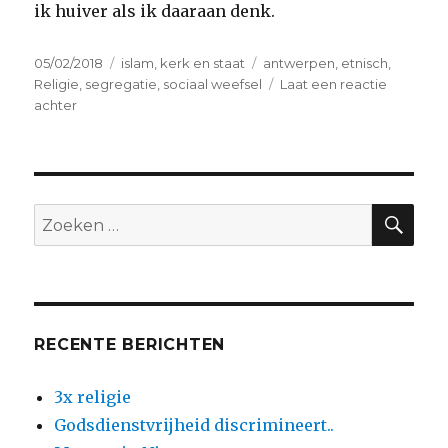
ik huiver als ik daaraan denk.
Geplaatst
Categorieën
Tags
05/02/2018
islam
,
kerk en staat
antwerpen
,
etnisch
,
op
Religie
,
segregatie
,
sociaal weefsel
Laat een reactie
op
achter
God
installeert
apartheid
in
Berchem
ZO
Zoeken
naar:
RECENTE BERICHTEN
3x religie
Godsdienstvrijheid discrimineert..