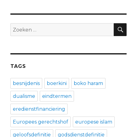
ZO
Zoeken
naar:
TAGS
besnijdenis
boerkini
boko haram
dualisme
eindtermen
eredienstfinanciering
Europees gerechtshof
europese islam
geloofsdefinitie
godsdienstdefinitie