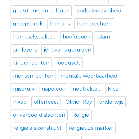
godsdienst en cultuur
godsdienstvrijheid
groepsdruk
homans
homorechten
homoseksualiteit
hoofddoek
islam
jan leyers
jehovah's getuigen
kinderrechten
loobuyck
mensenrechten
mentale weerbaarheid
misbruik
napoleon
neutraliteit
Nice
nikab
offerfeest
Olivier Roy
onderwijs
onverdoofd slachten
Religie
religie als construct
religieuze marker