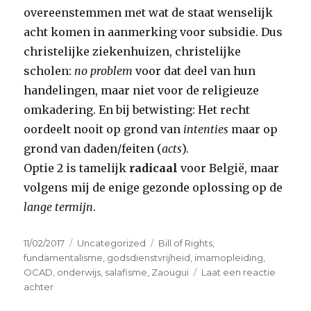
overeenstemmen met wat de staat wenselijk
acht komen in aanmerking voor subsidie. Dus
christelijke ziekenhuizen, christelijke
scholen:
no problem
voor dat deel van hun
handelingen, maar niet voor de religieuze
omkadering. En bij betwisting: Het recht
oordeelt nooit op grond van
intenties
maar op
grond van daden/feiten (
acts
).
Optie 2 is tamelijk
radicaal
voor België, maar
volgens mij de enige gezonde oplossing op de
lange termijn
.
Geplaatst
Categorieën
Tags
11/02/2017
Uncategorized
Bill of Rights
,
op
fundamentalisme
,
godsdienstvrijheid
,
imamopleiding
,
OCAD
,
onderwijs
,
salafisme
,
Zaougui
Laat een reactie
op
achter
Wie