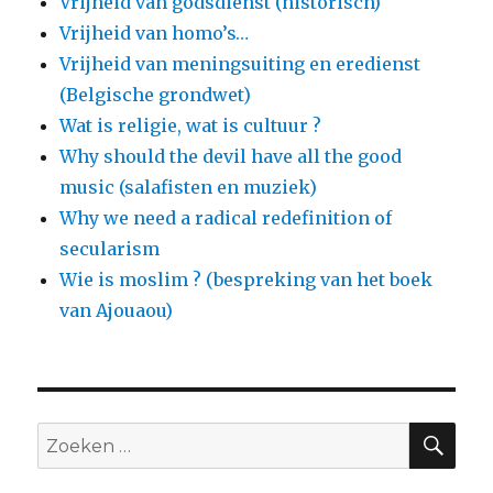
Vrijheid van godsdienst (historisch)
Vrijheid van homo’s…
Vrijheid van meningsuiting en eredienst
(Belgische grondwet)
Wat is religie, wat is cultuur ?
Why should the devil have all the good
music (salafisten en muziek)
Why we need a radical redefinition of
secularism
Wie is moslim ? (bespreking van het boek
van Ajouaou)
ZO
Zoeken
naar: