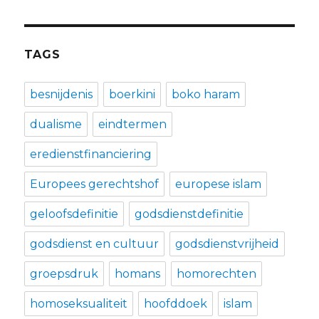
TAGS
besnijdenis
boerkini
boko haram
dualisme
eindtermen
eredienstfinanciering
Europees gerechtshof
europese islam
geloofsdefinitie
godsdienstdefinitie
godsdienst en cultuur
godsdienstvrijheid
groepsdruk
homans
homorechten
homoseksualiteit
hoofddoek
islam