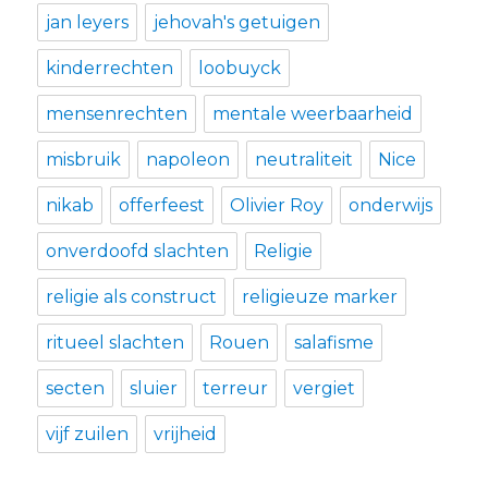
jan leyers
jehovah's getuigen
kinderrechten
loobuyck
mensenrechten
mentale weerbaarheid
misbruik
napoleon
neutraliteit
Nice
nikab
offerfeest
Olivier Roy
onderwijs
onverdoofd slachten
Religie
religie als construct
religieuze marker
ritueel slachten
Rouen
salafisme
secten
sluier
terreur
vergiet
vijf zuilen
vrijheid