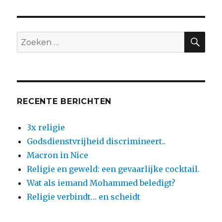
definieert
wat
gematigd
is?
ZO
Zoeken
naar:
RECENTE BERICHTEN
3x religie
Godsdienstvrijheid discrimineert..
Macron in Nice
Religie en geweld: een gevaarlijke cocktail.
Wat als iemand Mohammed beledigt?
Religie verbindt… en scheidt