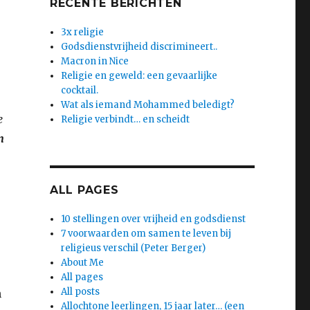
RECENTE BERICHTEN
3x religie
Godsdienstvrijheid discrimineert..
Macron in Nice
Religie en geweld: een gevaarlijke
cocktail.
Wat als iemand Mohammed beledigt?
e
Religie verbindt… en scheidt
n
ALL PAGES
10 stellingen over vrijheid en godsdienst
7 voorwaarden om samen te leven bij
religieus verschil (Peter Berger)
About Me
All pages
All posts
n
Allochtone leerlingen, 15 jaar later… (een