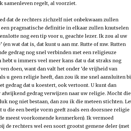
k samenleven regelt, al voorziet.
d dat de rechters zichzelf niet onbekwaam zullen
 een pragmatische definitie in elkaar zullen knutselen
tenslotte nog een tip voor u, geachte lezer. Ik zou al uw
 (en wat dat is, dat kunt u aan mr. Rutte of mw. Rutten
nde gedrag nog snel verbinden met een religieuze
n hebt u immers veel meer kans dat u dat straks nog
en doen, want dan valt het onder ‘de vrijheid van
als u geen religie heeft, dan zou ik me snel aansluiten bi
het gedrag dat u koestert, ook vertoont. U kunt dan
afwijkend gedrag verwijzen naar uw religie. Mocht die
luk nog niet bestaan, dan zou ik die meteen stichten. Le
t u die een beetje vorm geeft zoals een doorsnee religie
r de meest voorkomende kenmerken). Ik vermoed
bij de rechters wel een soort grootst gemene deler (met