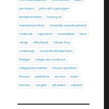
jan leyers
jehovah's getuigen
kinderrechten
loobuyck
mensenrechten
mentale weerbaarheid
misbruik
napoleon
neutraliteit
Nice
nikab
offerfeest
Olivier Roy
onderwijs
onverdoofd slachten
Religie
religie als construct
religieuze marker
ritueel slachten
Rouen
salafisme
secten
sluier
terreur
vergiet
vijf zuilen
vrijheid