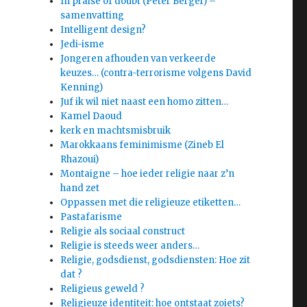
In praise of doubt (Peter Berger) –
samenvatting
Intelligent design?
Jedi-isme
Jongeren afhouden van verkeerde
keuzes… (contra-terrorisme volgens David
Kenning)
Juf ik wil niet naast een homo zitten…
Kamel Daoud
kerk en machtsmisbruik
Marokkaans feminimisme (Zineb El
Rhazoui)
Montaigne – hoe ieder religie naar z’n
hand zet
Oppassen met die religieuze etiketten…
Pastafarisme
Religie als sociaal construct
Religie is steeds weer anders…
Religie, godsdienst, godsdiensten: Hoe zit
dat ?
Religieus geweld ?
Religieuze identiteit: hoe ontstaat zoiets?