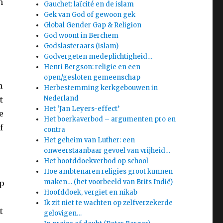
n
Gauchet: laïcité en de islam
Gek van God of gewoon gek
Global Gender Gap & Religion
God woont in Berchem
Godslasteraars (islam)
Godvergeten medeplichtigheid…
Henri Bergson: religie en een
open/gesloten gemeenschap
n
Herbestemming kerkgebouwen in
Nederland
t
Het ‘Jan Leyers-effect’
e
Het boerkaverbod – argumenten pro en
f
contra
Het geheim van Luther: een
onweerstaanbaar gevoel van vrijheid…
Het hoofddoekverbod op school
Hoe ambtenaren religies groot kunnen
maken… (het voorbeeld van Brits Indië)
op
Hoofddoek, vergiet en nikab
Ik zit niet te wachten op zelfverzekerde
t
gelovigen…