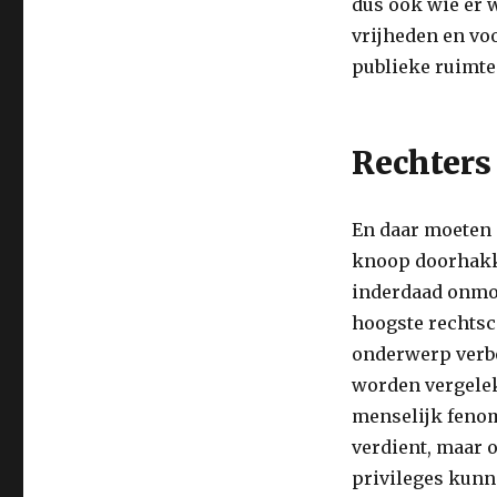
dus ook wie er 
vrijheden en voo
publieke ruimte
Rechters
En daar moeten d
knoop doorhakke
inderdaad onmoge
hoogste rechtsc
onderwerp verbo
worden vergeleke
menselijk fenom
verdient, maar 
privileges kunn