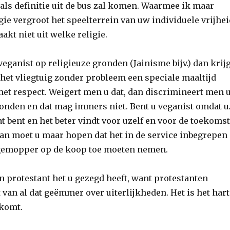
als definitie uit de bus zal komen. Waarmee ik maar
gie vergroot het speelterrein van uw individuele vrijhei
akt niet uit welke religie.
eganist op religieuze gronden (Jainisme bijv.) dan krijg
 het vliegtuig zonder probleem een speciale maaltijd
met respect. Weigert men u dat, dan discrimineert men 
ronden en dat mag immers niet. Bent u veganist omdat 
at bent en het beter vindt voor uzelf en voor de toekomst
dan moet u maar hopen dat het in de service inbegrepen
t gemopper op de koop toe moeten nemen.
n protestant het u gezegd heeft, want protestanten
van al dat geëmmer over uiterlijkheden. Het is het hart
 komt.