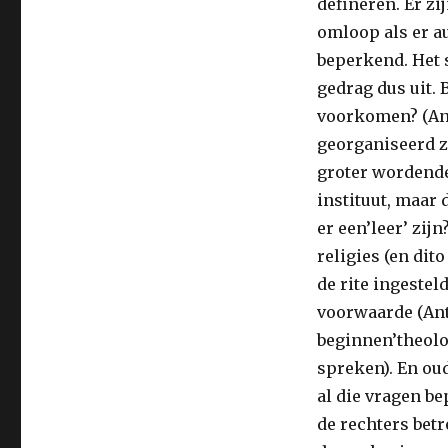
definëren. Er zi
omloop als er au
beperkend. Het 
gedrag dus uit. 
voorkomen? (Antw
georganiseerd zi
groter wordende
instituut, maar 
er een’leer’ zijn
religies (en dit
de rite ingestel
voorwaarde (Ant
beginnen’theolo
spreken). En ou
al die vragen be
de rechters betr