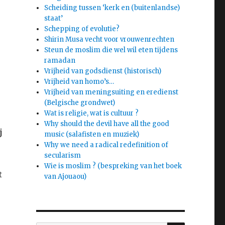
Scheiding tussen ‘kerk en (buitenlandse)
staat’
Schepping of evolutie?
Shirin Musa vecht voor vrouwenrechten
Steun de moslim die wel wil eten tijdens
ramadan
Vrijheid van godsdienst (historisch)
Vrijheid van homo’s…
Vrijheid van meningsuiting en eredienst
(Belgische grondwet)
Wat is religie, wat is cultuur ?
Why should the devil have all the good
j
music (salafisten en muziek)
Why we need a radical redefinition of
secularism
Wie is moslim ? (bespreking van het boek
t
van Ajouaou)