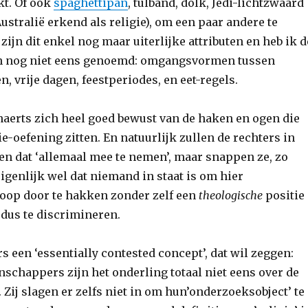
t. Of ook
spaghettipan
, tulband, dolk, Jedi-lichtzwaard
Australië erkend als religie), om een paar andere te
ijn dit enkel nog maar uiterlijke attributen en heb ik d
en nog niet eens genoemd: omgangsvormen tussen
 vrije dagen, feestperiodes, en eet-regels.
enaerts zich heel goed bewust van de haken en ogen die
ie-oefening zitten. En natuurlijk zullen de rechters in
n dat ‘allemaal mee te nemen’, maar snappen ze, zo
eigenlijk wel dat niemand in staat is om hier
oop door te hakken zonder zelf een
theologische
positie
 dus te discrimineren.
s een ‘essentially contested concept’, dat wil zeggen:
schappers zijn het onderling totaal niet eens over de
Zij slagen er zelfs niet in om hun’onderzoeksobject’ te