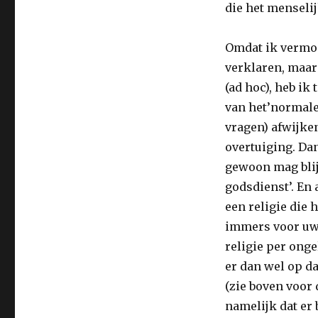
die het menselij
Omdat ik vermoe
verklaren, maar
(ad hoc), heb ik 
van het’normale’
vragen) afwijke
overtuiging. Da
gewoon mag blijv
godsdienst’. En 
een religie die 
immers voor uw 
religie per onge
er dan wel op da
(zie boven voo
namelijk dat er 