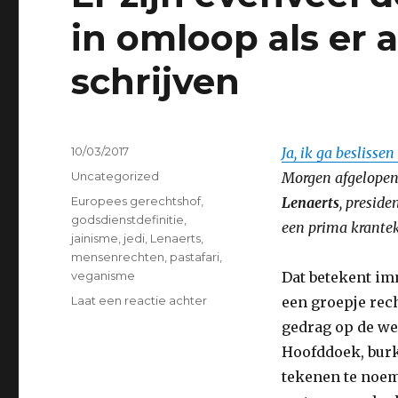
in omloop als er a
schrijven
Geplaatst
10/03/2017
Ja, ik ga beslisse
op
Categorieën
Uncategorized
Morgen afgelopen 
Tags
Europees gerechtshof
,
Lenaerts
, preside
godsdienstdefinitie
,
een prima kranteko
jainisme
,
jedi
,
Lenaerts
,
mensenrechten
,
pastafari
,
veganisme
Dat betekent imm
op
Laat een reactie achter
een groepje rech
Er
gedrag op de we
zijn
Hoofddoek, burka
evenveel
definities
tekenen te noem
van