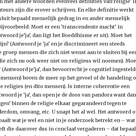
jn met andere woorden evenveel definities van’religie’ i
teurs zijn die erover schrijven. En elke definitie werkt
sluit bepaald menselijk gedrag in en ander menselijk
Bijvoorbeeld: Moet er een ’transcendente macht’ in
oord je’ja’, dan ligt het Boeddhisme er uit). Moet het
jn? (Antwoord je ‘ja’ en je discrimineert een steeds
 groep mensen die zich niet wenst aan te sluiten bij ee
die zich nu ook weer niet on-religieus wil noemen). Moe
? (Antwoord je’ja’, dan bevoorrecht je cognitief ingesteld
o mensen) boven de meer op het gevoel of de handeling o
de religies (en dito mensen). Is interne coherentie een
woord je ‘ja’, dan open je de doos van pandora want dan
gen’ binnen de religie elkaar gegarandeerd tegen te
derdom, omvang, etc. U snapt het al wel. Het antwoord 
paalt wat je wel en niet in je onderzoek betrekt en – wat
eft die daarover dus in conclaaf vergaderen – dat bepaal