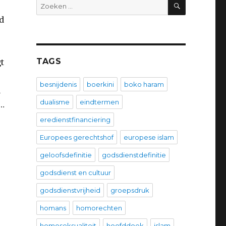
ZOEKEN
Zoeken
naar:
d
TAGS
t
besnijdenis
boerkini
boko haram
u
dualisme
eindtermen
u…
eredienstfinanciering
Europees gerechtshof
europese islam
geloofsdefinitie
godsdienstdefinitie
godsdienst en cultuur
godsdienstvrijheid
groepsdruk
homans
homorechten
homoseksualiteit
hoofddoek
islam