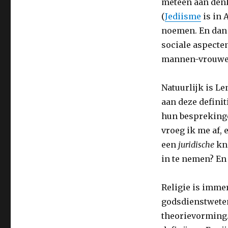
meteen aan denk
‘religie’
(
Jediisme
is in 
in
omloop
noemen. En dan z
als
sociale aspect
er
mannen-vrouwen,
auteurs
zijn
die
Natuurlijk is L
erover
aan deze definit
schrijven
hun besprekinge
vroeg ik me af, 
een
juridische
kn
in te nemen? En
Religie is immer
godsdienstweten
theorievorming. 