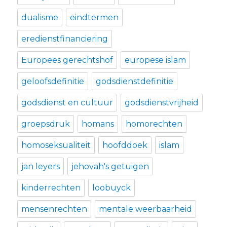
dualisme
eindtermen
eredienstfinanciering
Europees gerechtshof
europese islam
geloofsdefinitie
godsdienstdefinitie
godsdienst en cultuur
godsdienstvrijheid
groepsdruk
homans
homorechten
homoseksualiteit
hoofddoek
islam
jan leyers
jehovah's getuigen
kinderrechten
loobuyck
mensenrechten
mentale weerbaarheid