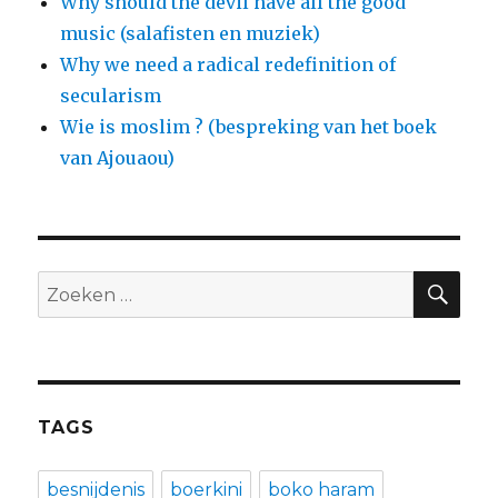
Why should the devil have all the good
music (salafisten en muziek)
Why we need a radical redefinition of
secularism
Wie is moslim ? (bespreking van het boek
van Ajouaou)
ZO
Zoeken
naar:
TAGS
besnijdenis
boerkini
boko haram