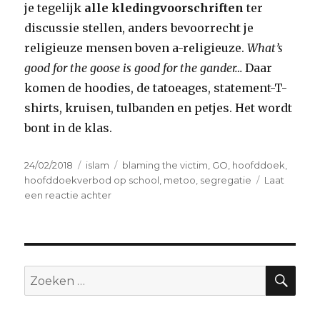
je tegelijk
alle kledingvoorschriften
ter
discussie stellen, anders bevoorrecht je
religieuze mensen boven a-religieuze.
What’s
good for the goose is good for the gander…
Daar
komen de hoodies, de tatoeages, statement-T-
shirts, kruisen, tulbanden en petjes. Het wordt
bont in de klas.
Geplaatst
Categorieën
Tags
24/02/2018
islam
blaming the victim
,
GO
,
hoofddoek
,
op
hoofddoekverbod op school
,
metoo
,
segregatie
Laat
op
een reactie achter
Daar
zijn
de
hoofddoeken
weer…
ZO
Zoeken
naar: