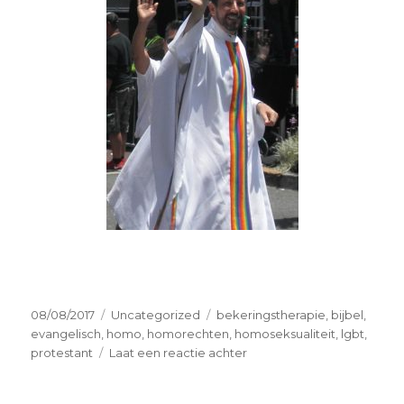
Geplaatst
Categorieën
Tags
08/08/2017
Uncategorized
bekeringstherapie
,
bijbel
,
op
evangelisch
,
homo
,
homorechten
,
homoseksualiteit
,
lgbt
,
op
protestant
Laat een reactie achter
Godsdienst
en