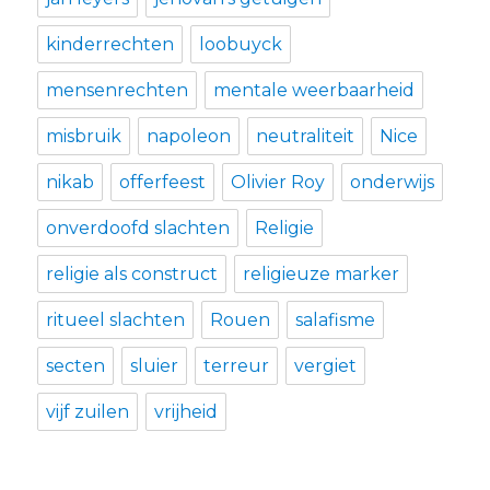
kinderrechten
loobuyck
mensenrechten
mentale weerbaarheid
misbruik
napoleon
neutraliteit
Nice
nikab
offerfeest
Olivier Roy
onderwijs
onverdoofd slachten
Religie
religie als construct
religieuze marker
ritueel slachten
Rouen
salafisme
secten
sluier
terreur
vergiet
vijf zuilen
vrijheid