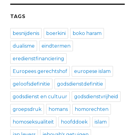
TAGS
besnijdenis
boerkini
boko haram
dualisme
eindtermen
eredienstfinanciering
Europees gerechtshof
europese islam
geloofsdefinitie
godsdienstdefinitie
godsdienst en cultuur
godsdienstvrijheid
groepsdruk
homans
homorechten
homoseksualiteit
hoofddoek
islam
jan leyers
jehovah's getuigen