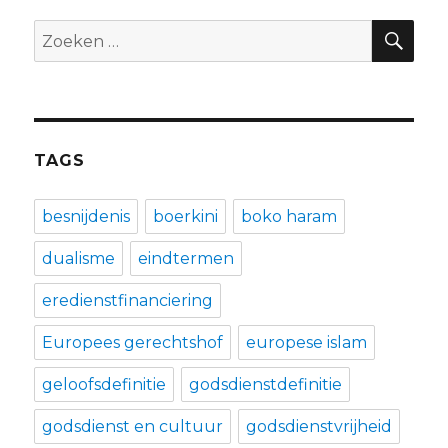
ZO
Zoeken
naar:
TAGS
besnijdenis
boerkini
boko haram
dualisme
eindtermen
eredienstfinanciering
Europees gerechtshof
europese islam
geloofsdefinitie
godsdienstdefinitie
godsdienst en cultuur
godsdienstvrijheid