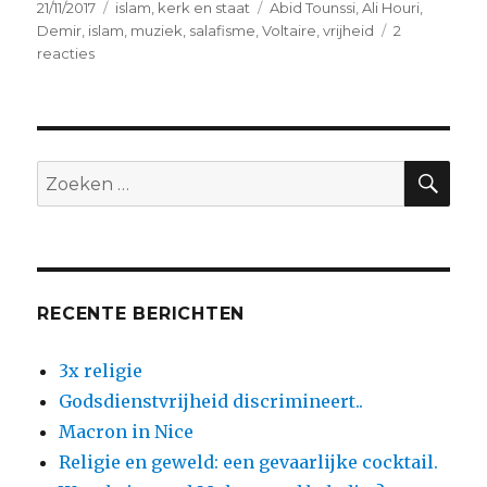
Geplaatst
Categorieën
Tags
21/11/2017
islam
,
kerk en staat
Abid Tounssi
,
Ali Houri
,
op
Demir
,
islam
,
muziek
,
salafisme
,
Voltaire
,
vrijheid
2
op
reacties
Salafisten
in
Genk
en
Antwerpen
ZO
Zoeken
naar:
RECENTE BERICHTEN
3x religie
Godsdienstvrijheid discrimineert..
Macron in Nice
Religie en geweld: een gevaarlijke cocktail.