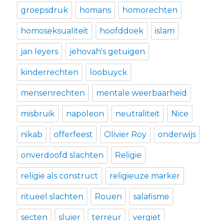
groepsdruk
homans
homorechten
homoseksualiteit
hoofddoek
islam
jan leyers
jehovah's getuigen
kinderrechten
loobuyck
mensenrechten
mentale weerbaarheid
misbruik
napoleon
neutraliteit
Nice
nikab
offerfeest
Olivier Roy
onderwijs
onverdoofd slachten
Religie
religie als construct
religieuze marker
ritueel slachten
Rouen
salafisme
secten
sluier
terreur
vergiet