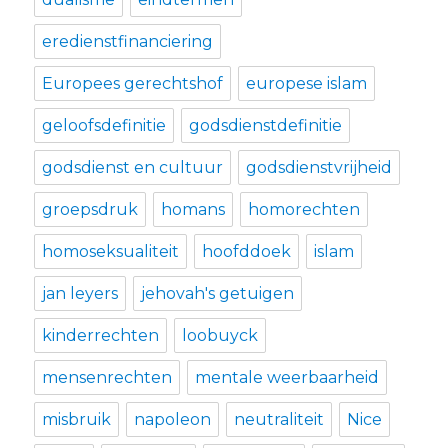
eredienstfinanciering
Europees gerechtshof
europese islam
geloofsdefinitie
godsdienstdefinitie
godsdienst en cultuur
godsdienstvrijheid
groepsdruk
homans
homorechten
homoseksualiteit
hoofddoek
islam
jan leyers
jehovah's getuigen
kinderrechten
loobuyck
mensenrechten
mentale weerbaarheid
misbruik
napoleon
neutraliteit
Nice