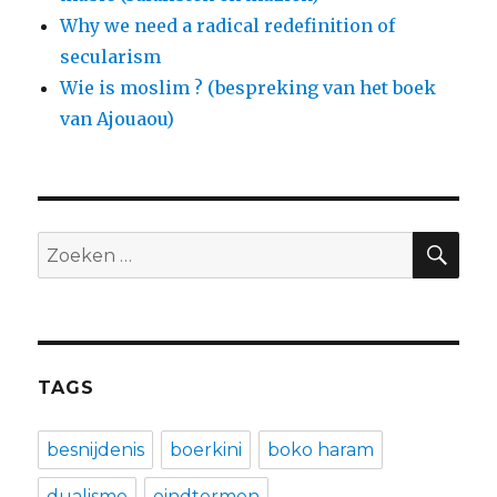
Why we need a radical redefinition of
secularism
Wie is moslim ? (bespreking van het boek
van Ajouaou)
ZO
Zoeken
naar:
TAGS
besnijdenis
boerkini
boko haram
dualisme
eindtermen