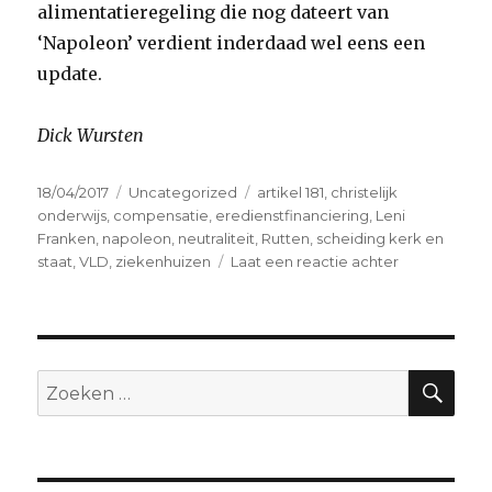
alimentatieregeling die nog dateert van
‘Napoleon’ verdient inderdaad wel eens een
update.
Dick Wursten
Geplaatst
Categorieën
Tags
18/04/2017
Uncategorized
artikel 181
,
christelijk
op
onderwijs
,
compensatie
,
eredienstfinanciering
,
Leni
Franken
,
napoleon
,
neutraliteit
,
Rutten
,
scheiding kerk en
op
staat
,
VLD
,
ziekenhuizen
Laat een reactie achter
Is
de
eredienstfin
verouderd
?
ZO
Zoeken
naar: