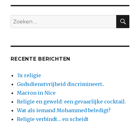
de
geestelijke
leiders
ZO
Zoeken
van
naar:
het
koninkrijk
België
RECENTE BERICHTEN
3x religie
Godsdienstvrijheid discrimineert..
Macron in Nice
Religie en geweld: een gevaarlijke cocktail.
Wat als iemand Mohammed beledigt?
Religie verbindt… en scheidt