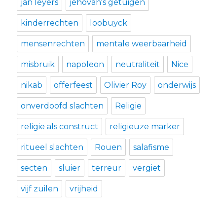
jan leyers
jehovah's getuigen
kinderrechten
loobuyck
mensenrechten
mentale weerbaarheid
misbruik
napoleon
neutraliteit
Nice
nikab
offerfeest
Olivier Roy
onderwijs
onverdoofd slachten
Religie
religie als construct
religieuze marker
ritueel slachten
Rouen
salafisme
secten
sluier
terreur
vergiet
vijf zuilen
vrijheid