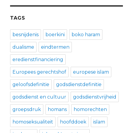
TAGS
besnijdenis
boerkini
boko haram
dualisme
eindtermen
eredienstfinanciering
Europees gerechtshof
europese islam
geloofsdefinitie
godsdienstdefinitie
godsdienst en cultuur
godsdienstvrijheid
groepsdruk
homans
homorechten
homoseksualiteit
hoofddoek
islam