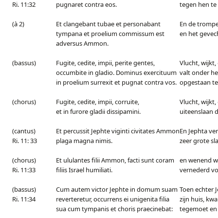
Ri. 11:32
pugnaret contra eos.
tegen hen te 
(à 2)
Et clangebant tubae et personabant
En de trompe
tympana et proelium commissum est
en het geve
adversus Ammon.
(bassus)
Fugite, cedite, impii, perite gentes,
Vlucht, wijkt
occumbite in gladio. Dominus exercituum
valt onder he
in proelium surrexit et pugnat contra vos.
opgestaan ten
(chorus)
Fugite, cedite, impii, corruite,
Vlucht, wijkt,
et in furore gladii dissipamini.
uiteenslaan 
(cantus)
Et percussit Jephte viginti civitates Ammon
En Jephta ve
Ri. 11: 33
plaga magna nimis.
zeer grote sl
(chorus)
Et ululantes filii Ammon, facti sunt coram
en wenend w
Ri. 11:33
filiis Israel humiliati.
vernederd vo
(bassus)
Cum autem victor Jephte in domum suam
Toen echter 
Ri. 11:34
reverteretur, occurrens ei unigenita filia
zijn huis, k
sua cum tympanis et choris praecinebat:
tegemoet en z