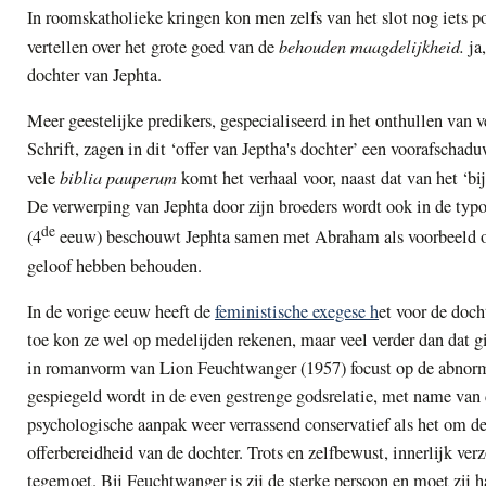
In roomskatholieke kringen kon men zelfs van het slot nog iets p
behouden maagdelijkheid.
vertellen over het grote goed van de
ja
dochter van Jephta.
Meer geestelijke predikers, gespecialiseerd in het onthullen van 
Schrift, zagen in dit ‘offer van Jeptha's dochter’ een voorafschadu
biblia pauperum
vele
komt het verhaal voor, naast dat van het ‘b
De verwerping van Jephta door zijn broeders wordt ook in de typ
de
(4
eeuw) beschouwt Jephta samen met Abraham als voorbeeld o
geloof hebben behouden.
In de vorige eeuw heeft de
feministische exegese h
et voor de doc
toe kon ze wel op medelijden rekenen, maar veel verder dan dat gi
in romanvorm van Lion Feuchtwanger (1957) focust op de abnormal
gespiegeld wordt in de even gestrenge godsrelatie, met name van 
psychologische aanpak weer verrassend conservatief als het om de 
offerbereidheid van de dochter. Trots en zelfbewust, innerlijk ver
tegemoet. Bij Feuchtwanger is zij de sterke persoon en moet zij