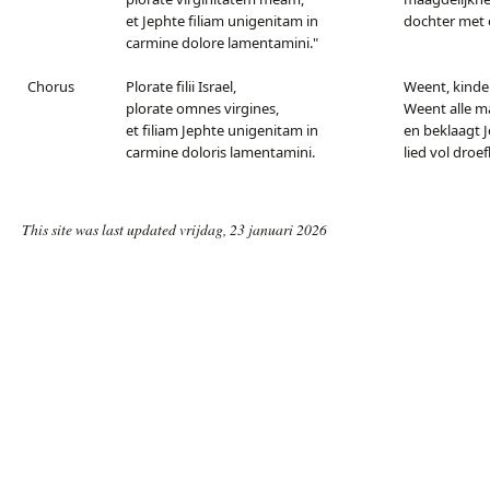
et Jephte filiam unigenitam in
dochter met e
carmine dolore lamentamini."
Chorus
Plorate filii Israel,
Weent, kinder
plorate omnes virgines,
Weent alle 
et filiam Jephte unigenitam in
en beklaagt 
carmine doloris lamentamini.
lied vol droef
This site was last updated vrijdag, 23 januari 2026