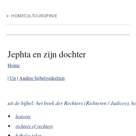
← HOME
CULTUUR
OPINIE
Jephta en zijn dochter
Home
|
Up
|
Andere bijbelgedeelten
uit de bijbel: het boek der
Rechters
(Richteren / Judices), h
historie
richters of rechters
bijbelse tekst