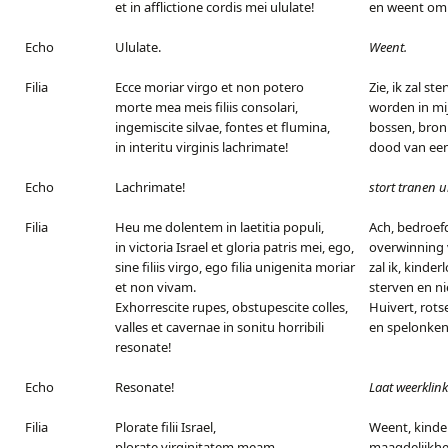
et in afflictione cordis mei ululate!
en weent om 
Echo
Ululate
.
Weent.
Filia
Ecce moriar virgo et non potero
Zie, ik zal s
morte mea meis filiis consolari,
worden in mi
ingemiscite silvae, fontes et flumina,
bossen, bronn
in interitu virginis lachrimate!
dood van ee
Echo
Lachrimate!
stort tranen ui
Filia
Heu me dolentem in laetitia populi,
Ach, bedroefd
in victoria Israel et gloria patris mei, ego,
overwinning v
sine filiis virgo, ego filia unigenita moriar
zal ik, kinde
et non vivam.
sterven en ni
Exhorrescite rupes, obstupescite colles,
Huivert, rotse
valles et cavernae in sonitu horribili
en spelonken,
resonate!
Echo
Resonate!
Laat weerklink
Filia
Plorate filii Israel,
Weent, kinde
plorate virginitatem meam,
maagdelijkhe