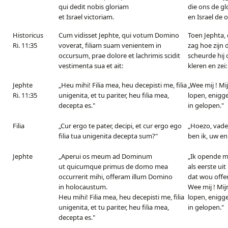
qui dedit nobis gloriam
die ons de gl
et Israel victoriam.
en Israel de 
Historicus
Cum vidisset Jephte, qui votum Domino
Toen Jephta, 
Ri. 11:35
voverat, filiam suam venientem in
zag hoe zijn
occursum, prae dolore et lachrimis scidit
scheurde hij 
vestimenta sua et ait:
kleren en zei:
Jephte
„Heu mihi! Filia mea, heu decepisti me, filia
„Wee mij ! Mi
Ri. 11:35
unigenita, et tu pariter, heu filia mea,
lopen, enigge
decepta es."
in gelopen."
Filia
„Cur ergo te pater, decipi, et cur ergo ego
„Hoezo, vader
filia tua unigenita decepta sum?"
ben ik, uw en
Jephte
„Aperui os meum ad Dominum
„Ik opende m
ut quicumque primus de domo mea
als eerste ui
occurrerit mihi, offeram illum Domino
dat wou offe
in holocaustum.
Wee mij ! Mij
Heu mihi! Filia mea, heu decepisti me, filia
lopen, enigge
unigenita, et tu pariter, heu filia mea,
in gelopen."
decepta es."