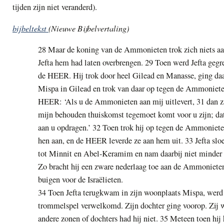
tijden zijn niet veranderd).
bijbeltekst
(Nieuwe Bijbelvertaling)
28 Maar de koning van de Ammonieten trok zich niets aa
Jefta hem had laten overbrengen. 29 Toen werd Jefta gegr
de HEER. Hij trok door heel Gilead en Manasse, ging daa
Mispa in Gilead en trok van daar op tegen de Ammoniete
HEER: ‘Als u de Ammonieten aan mij uitlevert, 31 dan zal
mijn behouden thuiskomst tegemoet komt voor u zijn; dat 
aan u opdragen.’ 32 Toen trok hij op tegen de Ammoniete
hen aan, en de HEER leverde ze aan hem uit. 33 Jefta slo
tot Minnit en Abel-Keramim en nam daarbij niet minder d
Zo bracht hij een zware nederlaag toe aan de Ammonieten
buigen voor de Israëlieten.
34 Toen Jefta terugkwam in zijn woonplaats Mispa, werd 
trommelspel verwelkomd. Zijn dochter ging voorop. Zij w
andere zonen of dochters had hij niet. 35 Meteen toen hij 