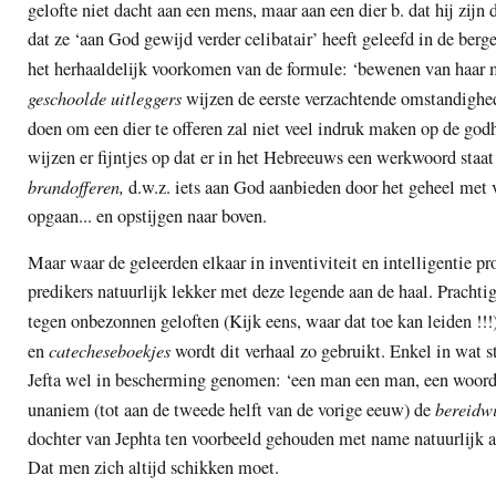
gelofte niet dacht aan een mens, maar aan een dier b. dat hij zijn 
dat ze ‘aan God gewijd verder celibatair’ heeft geleefd in de ber
het herhaaldelijk voorkomen van de formule: ‘bewenen van haa
geschoolde uitleggers
wijzen de eerste verzachtende omstandighe
doen om een dier te offeren zal niet veel indruk maken op de god
wijzen er fijntjes op dat er in het Hebreeuws een werkwoord staat
brandofferen,
d.w.z. iets aan God aanbieden door het geheel met v
opgaan... en opstijgen naar boven.
Maar waar de geleerden elkaar in inventiviteit en intelligentie pro
predikers natuurlijk lekker met deze legende aan de haal. Pracht
tegen onbezonnen geloften (Kijk eens, waar dat toe kan leiden !!!
catecheseboekjes
en
wordt dit verhaal zo gebruikt. Enkel in wat st
Jefta wel in bescherming genomen: ‘een man een man, een woord
bereidw
unaniem (tot aan de tweede helft van de vorige eeuw) de
dochter van Jephta ten voorbeeld gehouden met name natuurlijk 
Dat men zich altijd schikken moet.