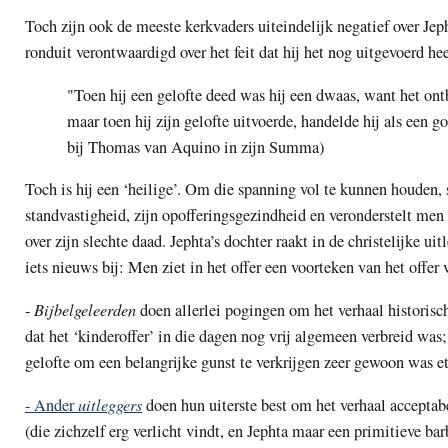
Toch zijn ook de meeste kerkvaders uiteindelijk negatief over Jep
ronduit verontwaardigd over het feit dat hij het nog uitgevoerd he
"Toen hij een gelofte deed was hij een dwaas, want het on
maar toen hij zijn gelofte uitvoerde, handelde hij als een
bij Thomas van Aquino in zijn Summa)
Toch is hij een ‘heilige’. Om die spanning vol te kunnen houden, 
standvastigheid, zijn opofferingsgezindheid en veronderstelt men 
over zijn slechte daad. Jephta’s dochter raakt in de christelijke ui
iets nieuws bij: Men ziet in het offer een voorteken van het offer 
Bijbelgeleerden
-
doen allerlei pogingen om het verhaal historisch
dat het ‘kinderoffer’ in die dagen nog vrij algemeen verbreid was;
gelofte om een belangrijke gunst te verkrijgen zeer gewoon was et
uitleggers
- Ander
doen hun uiterste best om het verhaal accept
(die zichzelf erg verlicht vindt, en Jephta maar een primitieve barba