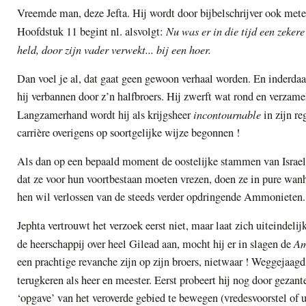
Vreemde man, deze Jefta. Hij wordt door bijbelschrijver ook mete
Nu was er in die tijd een zekere
Hoofdstuk 11 begint nl. alsvolgt:
held, door zijn vader verwekt... bij een hoer.
Dan voel je al, dat gaat geen gewoon verhaal worden. En inderdaa
hij verbannen door z’n halfbroers. Hij zwerft wat rond en verzame
incontournable
Langzamerhand wordt hij als krijgsheer
in zijn re
carrière overigens op soortgelijke wijze begonnen !
Als dan op een bepaald moment de oostelijke stammen van Israel 
dat ze voor hun voortbestaan moeten vrezen, doen ze in pure wan
hen wil verlossen van de steeds verder opdringende Ammonieten.
Jephta vertrouwt het verzoek eerst niet, maar laat zich uiteindel
Am
de heerschappij over heel Gilead aan, mocht hij er in slagen de
een prachtige revanche zijn op zijn broers, nietwaar ! Weggejaag
terugkeren als heer en meester.
Eerst probeert hij nog door gezan
‘opgave’ van het veroverde gebied te bewegen (vredesvoorstel of 