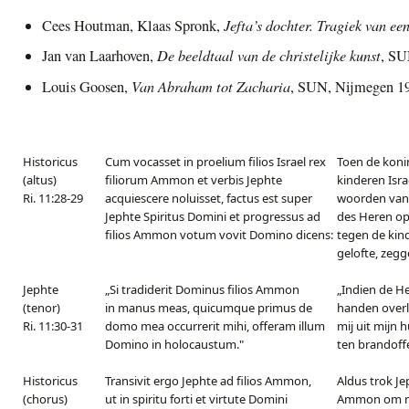
Jefta’s dochter. Tragiek van e
Cees Houtman, Klaas Spronk,
De beeldtaal van de christelijke kunst
Jan van Laarhoven,
, SU
Van Abraham tot Zacharia
Louis Goosen,
, SUN, Nijmegen 1
Historicus
Cum vocasset in proelium filios Israel rex
Toen de kon
(altus)
filiorum Ammon et verbis Jephte
kinderen Isra
Ri. 11:28-29
acquiescere noluisset, factus est super
woorden van 
Jephte Spiritus Domini et progressus ad
des Heren op
filios Ammon votum vovit Domino dicens:
tegen de kin
gelofte, zegg
Jephte
„Si tradiderit Dominus filios Ammon
„Indien de H
(tenor)
in manus meas, quicumque primus de
handen overle
Ri. 11:30-31
domo mea occurrerit mihi, offeram illum
mij uit mijn 
Domino in holocaustum."
ten brandoffe
Historicus
Transivit ergo Jephte ad filios Ammon,
Aldus trok Je
(chorus)
ut in spiritu forti et virtute Domini
Ammon om met