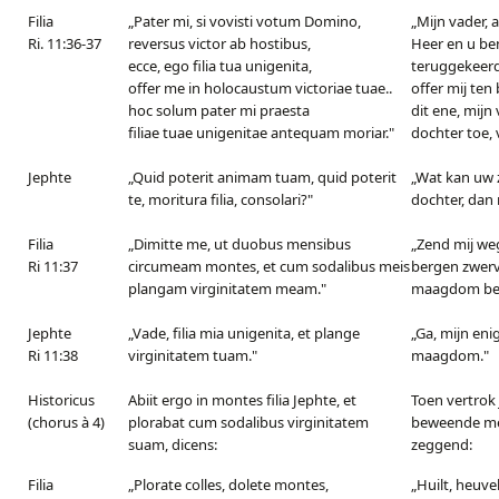
Filia
„Pater mi, si vovisti votum Domino,
„Mijn vader, 
Ri. 11:36-37
reversus victor ab hostibus,
Heer en u be
ecce, ego filia tua unigenita,
teruggekeerd
offer me in holocaustum victoriae tuae..
offer mij ten
hoc solum pater mi praesta
dit ene, mijn
filiae tuae unigenitae antequam moriar."
dochter toe, 
Jephte
„Quid poterit animam tuam, quid poterit
„Wat kan uw 
te, moritura filia, consolari?"
dochter, dan 
Filia
„Dimitte me, ut duobus mensibus
„Zend mij we
Ri 11:37
circumeam montes, et cum sodalibus meis
bergen zwerv
plangam virginitatem meam."
maagdom be
Jephte
„Vade, filia mia unigenita, et plange
„Ga, mijn en
Ri 11:38
virginitatem tuam."
maagdom."
Historicus
Abiit ergo in montes filia Jephte, et
Toen vertrok 
(chorus à 4)
plorabat cum sodalibus virginitatem
beweende me
suam, dicens:
zeggend:
Filia
„Plorate colles, dolete montes,
„Huilt, heuve