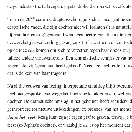
de genadeslag toe te brengen. Opstandigheid en verzet is zelfs al
ste
Tot in de 20
eeuw de dieptepsychologie zich er mee gaat moeie
despotische vader, die zijn dochter niet wil loslaten (’t is natuurl
hij een ‘hoerenjong’ genoemd werd, een beetje Freudiaan die ziet 
deze ziekelijke verhouding gevangen zit (oh, wat wil ze hem toch 
kan
op de idee
komen om zich te verzetten tegen haar doodslot, jui
talloze andere vrouwenlevens. Een feministische schrijfster vat 
zeggen dat zij ‘geen man heeft gekend’. Neen: ze heeft er tenmins
dat is de kern van haar tragedie."
Na al die eeuwen van lezing, interpretatie en uitleg blijft overeind
heeft aangesproken vanwege het tragische karakter ervan, welbes
dochter. De dramatische omslag in het gebeuren heeft schilders, d
geïnspireerd tot nieuwe uitbeeldingen, ex-pressies, van het mense
dat je het weet
, bezig kunt zijn je eigen graf te graven, terwijl je
exact
feest (zo Jephta’s dochter), of waarbij je
op het moment dat je