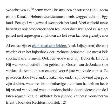
de
We schrijven 12
eeuw vóór Christus, een chaotische tijd. Enorm
en om Kanaän. Hebreeuwse stammen, deels weggevlucht uit Egypte
land. Een golf van geweld overspoelt het land. Veel eenheid tusse
barsten er ook broederoorlogen los. Ieder doet wat goed is in eig
geheel met argusogen en pikken als het even kan een graantje me
Af en toe zijn er
charismatische leiders
(vaak krijsgheren) die eni
worden er in het bijbelboek der ‘rechters’ genoemd. De meest be
spectaculaire: Simson. Ook een vrouw is er bij: Deborah.
En Jeft
Hij was vooral actief in het gebied ten Oosten van de Jordaan (to
verslaat de Ammonieten en zorgt voor 6 jaar van vrede en rust. Ber
geworden door twee andere zaken die onder zijn bewind zijn gebe
zijn dochter, waarover het onderhavige oratorium handelt en het 
hij vriend van vijand weet te onderscheiden door iedereen die de J
laten zeggen. Zeg je ‘sibbolet’ ben je dood. (bijbelse voorloper va
frient’; boek der Rechters hoofstuk 12)