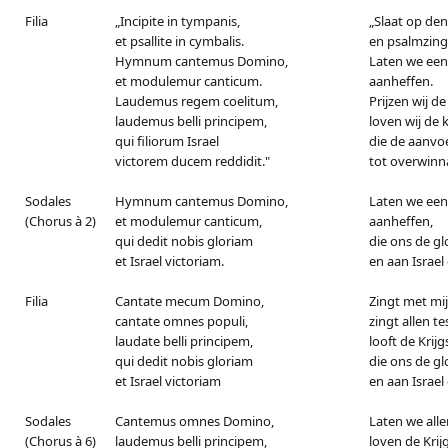
Filia
„Incipite in tympanis,
„Slaat op de
et psallite in cymbalis.
en psalmzing
Hymnum cantemus Domino,
Laten we een
et modulemur canticum.
aanheffen.
Laudemus regem coelitum,
Prijzen wij d
laudemus belli principem,
loven wij de k
qui filiorum Israel
die de aanvoe
victorem ducem reddidit."
tot overwinn
Sodales
Hymnum cantemus Domino,
Laten we een
(Chorus à 2)
et modulemur canticum,
aanheffen,
qui dedit nobis gloriam
die ons de gl
et Israel victoriam.
en aan Israel
Filia
Cantate mecum Domino,
Zingt met mij
cantate omnes populi,
zingt allen t
laudate belli principem,
looft de Krijg
qui dedit nobis gloriam
die ons de gl
et Israel victoriam
en aan Israe
Sodales
Cantemus omnes Domino,
Laten we alle
(Chorus à 6)
laudemus belli principem,
loven de Krij