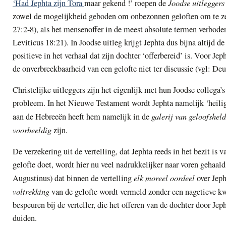
Joodse uitlegger
‘Had Jephta zijn Tora
maar gekend !’ roepen de
zowel de mogelijkheid geboden om onbezonnen geloften om te zett
27:2-8), als het mensenoffer in de meest absolute termen verboden
Leviticus 18:21). In Joodse uitleg krijgt Jephta dus bijna altijd d
positieve in het verhaal dat zijn dochter ‘offerbereid’ is. Voor Jep
de onverbreekbaarheid van een gelofte niet ter discussie (vgl: De
Christelijke uitleggers zijn het eigenlijk met hun Joodse collega
probleem. In het Nieuwe Testament wordt Jephta namelijk ‘heilig’
galerij van geloofshel
aan de Hebreeën heeft hem namelijk in de
voorbeeldig
zijn.
De verzekering uit de vertelling, dat Jephta reeds in het bezit is v
gelofte doet, wordt hier nu veel nadrukkelijker naar voren gehaal
elk moreel oordeel
Augustinus) dat binnen de vertelling
over Jeph
voltrekking
van de gelofte wordt vermeld zonder een nagetieve kw
bespeuren bij de verteller, die het offeren van de dochter door Jeph
duiden.