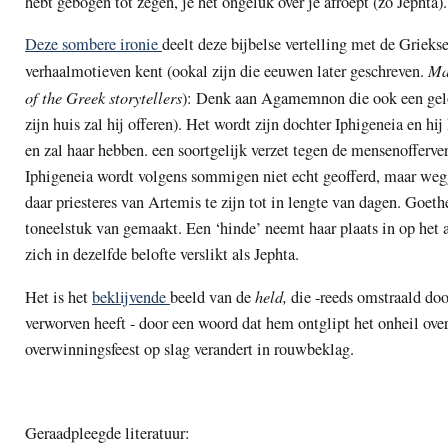
hebt gebogen tot zegen, je het ongeluk over je afroept (zo Jephta).
Deze sombere ironie
deelt deze bijbelse vertelling met de Grieks
Man
verhaalmotieven kent (ookal zijn die eeuwen later geschreven.
of the Greek storytellers
): Denk aan Agamemnon die ook een gelo
zijn huis zal hij offeren). Het wordt zijn dochter Iphigeneia en hi
en zal haar hebben. een soortgelijk verzet tegen de mensenofferver
Iphigeneia wordt volgens sommigen niet echt geofferd, maar weg
daar priesteres van Artemis te zijn tot in lengte van dagen.
Goethe
toneelstuk van gemaakt. Een ‘hinde’ neemt haar plaats in op het 
zich in dezelfde belofte verslikt als Jephta.
held
,
Het is het
beklijvende
beeld van de
die
-
reeds omstraald doo
verworven heeft
-
door een woord dat hem ontglipt het onheil over
overwinningsfeest op slag verandert in rouwbeklag.
Geraadpleegde literatuur: