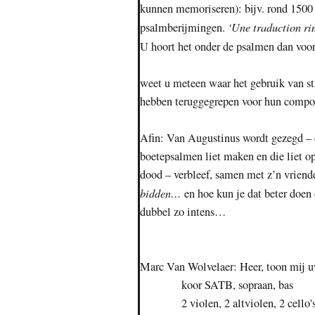
kunnen memoriseren): bijv. rond 1500 
‘Une traduction ri
psalmberijmingen.
U hoort het onder de psalmen dan voor
weet u meteen waar het gebruik van s
hebben teruggegrepen voor hun composi
Afin: Van Augustinus wordt gezegd – en 
boetepsalmen liet maken en die liet op
dood – verbleef, samen met z’n vriende
bidden…
en hoe kun je dat beter doen
dubbel zo intens…
Marc Van Wolvelaer: Heer, toon mij u
koor SATB, sopraan, bas
2 violen, 2 altviolen, 2 cello's, 