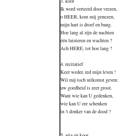
3. koor
Ik word verteerd door vrezen,
o HEER, kom mij genezen,
mijn hart is droef en bang.
Hoe lang al zijn de nachten
één luisteren en wachten ?
Ach HERE, tot hoe lang ?
4. recitatief
Keer weder, red mijn leven !
Wil mij toch uitkomst geven:
uw goedheid is zeer groot.
Want wie kan U gedenken,
wie kan U ere schenken
in 't donker van de dood ?
5. aria en koor