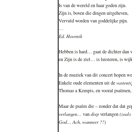
Is van de wereld en haar goden zijn.
Zijn is, boven die dingen uitgeheven,
Vervuld worden van goddelijke pijn.
…
Ed. Hoornik
Hebben is hard… gaat de dichter dan
en Zijn is de ziel… is luisteren, is wi
In de muziek van dit concert hopen w
vastent
Enkele oude elementen uit de
Thomas a Kempis, en vooral psalmen, 
Maar de psalm die – zonder dat dat ge
verlangen…
diep
(zoals
van
verlangen
God… Ach, wanneer ??)