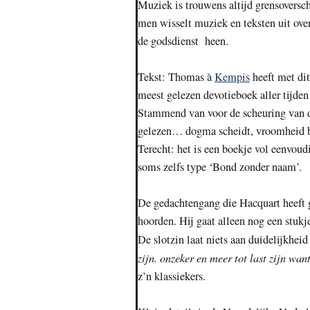
Muziek is trouwens altijd grensoversc
men wisselt muziek en teksten uit ove
de godsdienst heen.
Tekst: Thomas à
Kempis
heeft met dit
meest gelezen devotieboek aller tijden
Stammend van voor de scheuring van de
gelezen… dogma scheidt, vroomheid b
Terecht: het is een boekje vol eenvou
soms zelfs type ‘Bond zonder naam’.
De gedachtengang die Hacquart heeft g
hoorden. Hij gaat alleen nog een stuk
De slotzin laat niets aan duidelijkheid
zijn. onzeker en meer tot last zijn wan
z’n klassiekers.