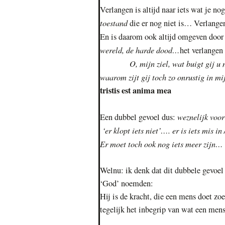
Verlangen is altijd naar iets wat je 
toestand
die er nog niet is… Verlang
En is daarom ook altijd omgeven door
wereld, de harde dood…
het verlangen
O, mijn ziel, wat buigt gij u n
waarom zijt gij toch zo onrustig in mi
tristis est anima mea
weznelijk vo
Een dubbel gevoel dus:
‘er klopt iets niet’…. er is iets mis i
Er moet toch ook nog iets meer zijn…
Welnu: ik denk dat dit dubbele gevoe
‘God’ noemden:
Hij is de kracht, die een mens doet zo
tegelijk het inbegrip van wat een me