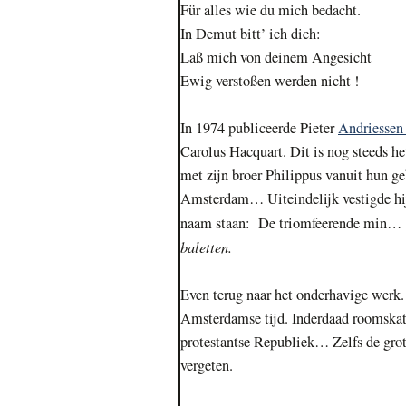
Für alles wie du mich bedacht.
In Demut bitt’ ich dich:
Laß mich von deinem Angesicht
Ewig verstoßen werden nicht !
In 1974 publiceerde Pieter
Andriesse
Carolus Hacquart. Dit is nog steeds h
met zijn broer Philippus vanuit hun ge
Amsterdam… Uiteindelijk vestigde hij 
naam staan: De triomfeerende min…
baletten.
Even terug naar het onderhavige werk. 
Amsterdamse tijd. Inderdaad roomskat
protestantse Republiek… Zelfs de gr
vergeten.