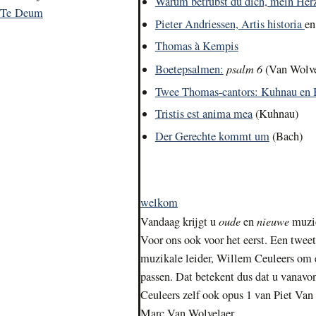
Warum betrübst du dich, mein Her
Te Deum
Pieter Andriessen,
Artis historia
e
Thomas à Kempis
psalm 6
Boetepsalmen:
(Van Wolve
Twee Thomas-cantors: Kuhnau en 
Tristis est anima mea
(Kuhnau)
Der Gerechte kommt um
(Bach)
welkom
oude
nieuwe
Vandaag krijgt u
en
muzi
Voor ons ook voor het eerst. Een twee
muzikale leider, Willem Ceuleers om 
passen. Dat betekent dus dat u vanavo
Ceuleers zelf ook opus 1 van Piet Van
Marc Van Wolvelaer.