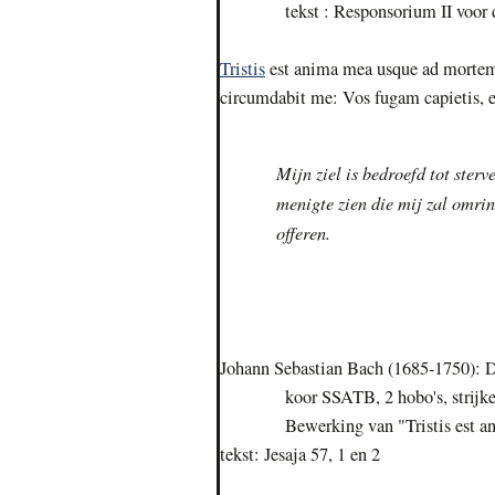
tekst : Responsorium II voo
Tristis
est anima mea usque ad mortem: 
circumdabit me:
Vos fugam capietis
Mijn ziel is bedroefd tot sterv
menigte zien die mij zal omrin
offeren.
Johann Sebastian Bach (1685-1750):
koor SSATB, 2 hobo's, strijker
Bewerking van "Tristis est anim
tekst: Jesaja 57, 1 en 2