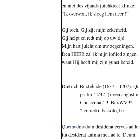
en niet des vijands juichkreet klinke:
“Ik overwon, ik sloeg hem neer !”
Gij toch, Gij zijt mijn zekerheid.
Gij helpt en redt mij op uw tijd.
Mijn hart juicht om uw zegeningen.
Den HEER zal ik mijn loflied zingen,
want Hij heeft mij zijn gunst bereid.
Dietrich Buxtehude (1637 – 1707): 
psalm 41/42 (+ een augustiniaans
Chiaccona à 3, BuxWV92
2 cornetti, bassolo, bc
Quemadmodum
desiderat cervus ad f
ita desiderat anima mea ad te, Deum,