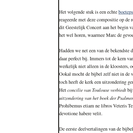
Het volgende stuk is een echte
boetep
reageerde met deze compositie op de 
dit Geestelijk Concert aan het begin 
het wel horen, waarmee Marc de gevoel
Hadden we net een van de bekendste 
daar perfect bij. Immers tot de kern v
werkelijk niet alleen in de kloosters, 
Ookal mocht de bijbel zelf niet in de 
toch heeft de kerk een uitzondering g
concilie van Toulouse verbiedt
Het
bi
uitzondering van het boek der Psalme
Prohibemus etiam ne libros Veteris Te
devotione habere velit.
De eerste deelvertalingen van de bijbel