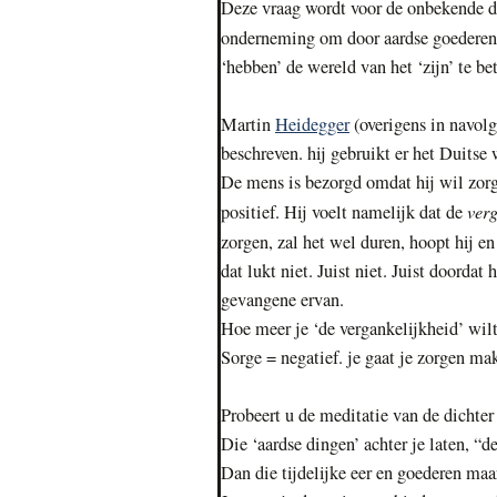
Deze vraag wordt voor de onbekende d
onderneming om door aardse goederen
‘hebben’ de wereld van het ‘zijn’ te b
Martin
Heidegger
(overigens in navol
beschreven. hij gebruikt er het Duitse
De mens is bezorgd omdat hij wil zorge
verg
positief. Hij voelt namelijk dat de
zorgen, zal het wel duren, hoopt hij en
dat lukt niet. Juist niet. Juist doordat 
gevangene ervan.
Hoe meer je ‘de vergankelijkheid’ wilt
Sorge = negatief. je gaat je zorgen ma
Probeert u de meditatie van de dichter
Die ‘aardse dingen’ achter je laten, “
Dan die tijdelijke eer en goederen maar