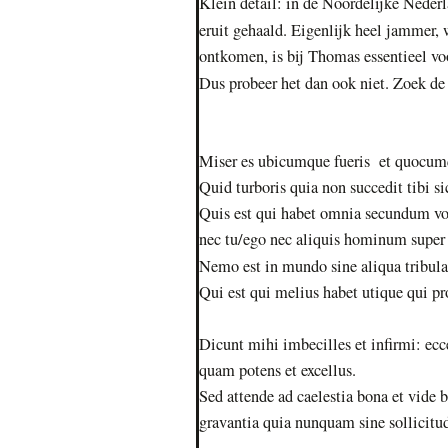
Klein detail: in de Noordelijke Nederl
eruit gehaald. Eigenlijk heel jammer, w
ontkomen, is bij Thomas essentieel v
Dus probeer het dan ook niet. Zoek d
Miser es ubicumque fueris et quocumqu
Quid turboris quia non succedit tibi sic
Quis est qui habet omnia secundum v
nec tu/ego nec aliquis hominum super 
Nemo est in mundo sine aliqua tribulat
Qui est qui melius habet utique qui pr
Dicunt mihi imbecilles et infirmi: e
quam potens et excellus.
Sed attende ad caelestia bona et vide 
gravantia quia nunquam sine solli