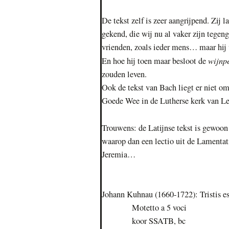
De tekst zelf is zeer aangrijpend. Zij 
gekend, die wij nu al vaker zijn tege
vrienden, zoals ieder mens… maar hij 
wijnpe
En hoe hij toen maar besloot de
zouden leven.
Ook de tekst van Bach liegt er niet o
Goede Wee in de Lutherse kerk van Le
Trouwens: de Latijnse tekst is gewoon
waarop dan een lectio uit de Lamentat
Jeremia…
Johann Kuhnau (1660-1722): Tristis e
Motetto a 5 voci
koor SSATB, bc