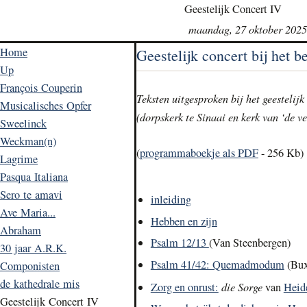
Geestelijk Concert IV
maandag, 27 oktober 2025
Home
Geestelijk concert bij het b
Up
François Couperin
Teksten uitgesproken bij het geestelij
Musicalisches Opfer
(dorpskerk te Sinaai en kerk van ‘de v
Sweelinck
Weckman(n)
(
programmaboekje als PDF
- 256 Kb)
Lagrime
Pasqua Italiana
Sero te amavi
inleiding
Ave Maria...
Hebben en zijn
Abraham
Psalm 12/13
(Van Steenbergen)
30 jaar A.R.K.
Psalm 41/42: Quemadmodum
(Bux
Componisten
de kathedrale mis
die Sorge
Zorg en onrust:
van
Heid
Geestelijk Concert IV