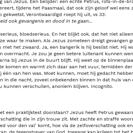
ng van Jezus. Een belijder: een echte Petrus, rots-in-de-br
reert, tijdens het Paasmaal, dat ook zìjn geloof wel eens
p gekwetst. Verontwaardigd roept hij uit, vs 33:
eid ook gevangenis en dood in te gaan...
s serieus, bloedserieus. En het blijkt ook, dat het niet alle
 ze waar te maken. Als Jezus zometeen dreigt gevangen 
 met het zwaard. Ja, een bangerik is hij beslist niet. Hij wa
n overmacht. Je zou je geen betere luitenant kunnen wens
aarna bij Jezus in de buurt blijft. Hij weet op de binnenpla
s te komen en warmt zich daar aan het vuur, temidden der
hij één van hen was. Moet kunnen, moet hij gedacht hebben
 in die nacht, zoveel onbekenden binnen in dat huis van d
u kunnen verschuilen, anoniem blijven. Incognito.
et een praktijktest doorstaan? Jezus
heeft Petrus gewaa
rschatting die in zijn trouw zit. Met zachte en straffe woo
 voor den val' komt, hoe via de zelfoverschatting ook en j
tan, de tegenstrever van God, toegang kan krijgen tot het 