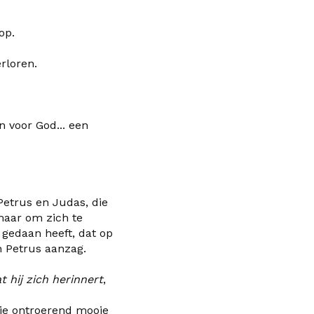
op.
erloren.
n voor God... een
Petrus en Judas, die
 maar om zich te
j gedaan heeft, dat op
n Petrus aanzag.
t hij zich herinnert
,
die ontroerend mooie