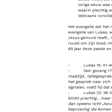
vorige eeuw was e
waarin
plechtig
e
Vaticaans concili
Het evangelie dat het
evangelie van Lukas, w
Jezus gemunt heeft... 
rouwt om zijn dood. Hi
dit jaar deze passie e
- Lukas 19: 41-48 
- lied: gezang 178:
maaltijd.. tafelgesprek
het gesprek naar zich t
signalen, voelt hij dat
- Lukas 22: 28-3
klinkt prachtig... maa
dan opeens richt Jezus
beproeving die komen g