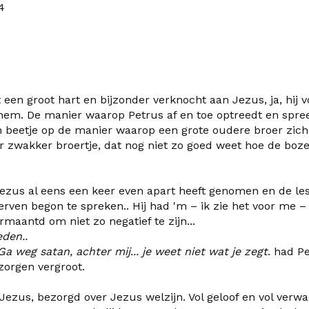
4
een groot hart en bijzonder verknocht aan Jezus, ja, hij v
hem. De manier waarop Petrus af en toe optreedt en spree
en beetje op de manier waarop een grote oudere broer zi
er zwakker broertje, dat nog niet zo goed weet hoe de boz
 Jezus al eens een keer even apart heeft genomen en de les
terven begon te spreken.. Hij had 'm – ik zie het voor me –
ermaantd om niet zo negatief te zijn...
den..
a weg satan, achter mij... je weet niet wat je zegt
. had P
 zorgen vergroot.
Jezus, bezorgd over Jezus welzijn. Vol geloof en vol verwa