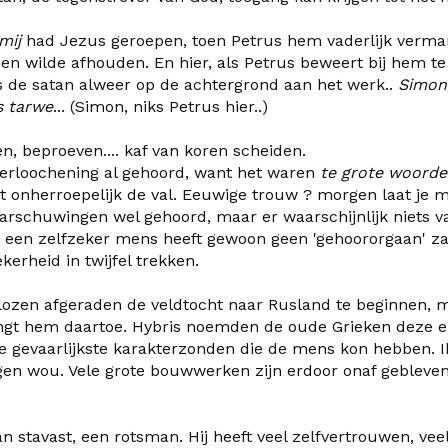
 mij
had Jezus geroepen, toen Petrus hem vaderlijk verm
en wilde afhouden. En hier, als Petrus beweert bij hem te 
s de satan alweer op de achtergrond aan het werk..
Simon,
s tarwe
... (Simon, niks Petrus hier..)
en, beproeven.... kaf van koren scheiden.
verloochening al gehoord, want het waren
te grote woorde
t onherroepelijk de val. Eeuwige trouw ? morgen laat je me
arschuwingen wel gehoord, maar er waarschijnlijk niets v
: een zelfzeker mens heeft gewoon geen 'gehoororgaan' za
kerheid in twijfel trekken.
ozen afgeraden de veldtocht naar Rusland te beginnen, maa
ingt hem daartoe. Hybris noemden de oude Grieken deze e
 gevaarlijkste karakterzonden die de mens kon hebben. Ik
iegen wou. Vele grote bouwwerken zijn erdoor onaf gebleven 
n stavast, een rotsman. Hij heeft veel zelfvertrouwen, veel 