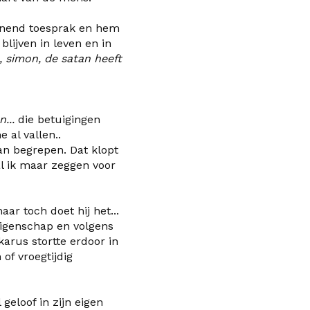
anend toesprak en hem
blijven in leven en in
 simon, de satan heeft
n...
die betuigingen
 al vallen..
an begrepen. Dat klopt
l ik maar zeggen voor
r toch doet hij het...
igenschap en volgens
arus stortte erdoor in
of vroegtijdig
geloof in zijn eigen