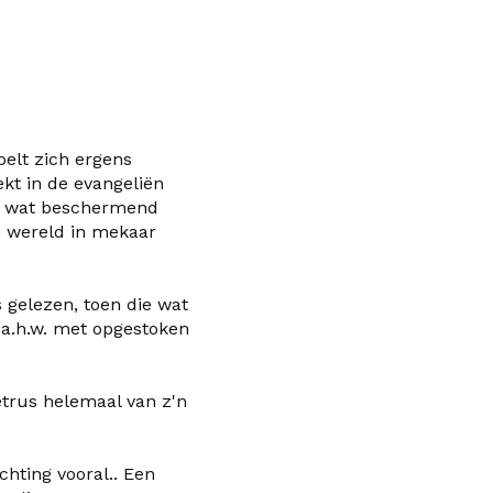
oelt zich ergens
kt in de evangeliën
ch wat beschermend
e wereld in mekaar
 gelezen, toen die wat
a.h.w. met opgestoken
etrus helemaal van z'n
chting vooral.. Een