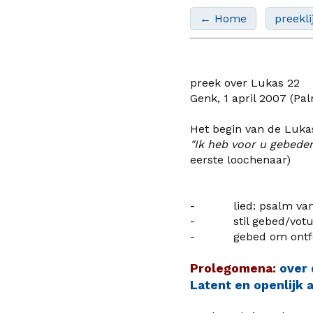
← Home
preekli
preek over Lukas 2
2
Genk, 1 april 2007
(
Pa
Het begin van de Luka
"Ik heb voor u gebeden
eerste loochenaar)
- lied: psalm van de
- stil gebed/votum
- gebed om ontfermin
Prolegomena:
over 
L
atent en openlijk