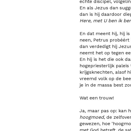
echte discipel, volgeli
En als Jezus dan sugge
dan is hij daardoor die
Here, met U ben ik ber
En dat meent hij, hij i
neen, Petrus probéért
dan verdedigt hij Jezus
neemt het op tegen ee
En hij is het die ook d
hogepriesterlijk palei
krijgsknechten, alsof 
vreemd volk op de been
je in de massa best zo
Wat een trouw!
Ja, maar pas op: kan h
hoogmoed
, de zelfove
gewezen, hoe 'hoogmoed
met God betreft, de sa