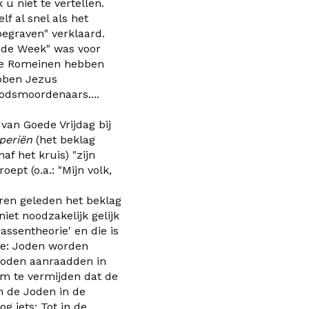
u niet te vertellen.
lf al snel als het
egraven" verklaard.
ede
W
eek" was voor
de Romeinen hebben
bben Jezus
godsmoordenaars....
van Goede Vrijdag bij
periën
(het beklag
naf het kruis)
"zijn
oept (o.a.: "Mijn volk,
aren geleden het beklag
niet noodzakelijk gelijk
assentheorie' en die is
fde: Joden worden
Joden aanraadden in
m te vermijden dat de
an de Joden
in de
g iets:
Tot in de