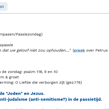
jst
lmpasen
/
Passiezondag
)
spassie
 dat uw geloof niet zou ophouden...."
(
preek
over Petrus 
 zondag: psalm 118, 9 en 10
 & groet
g: O Liefde die verborgen zijt (gez.176)
de "Joden" en Jezus
.
anti-judaïsme (anti-semitisme?)
in de passietijd.