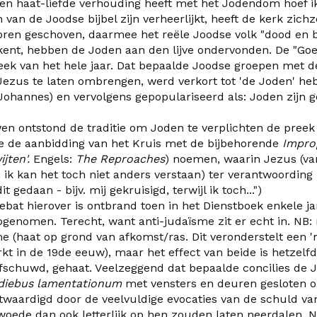
n haat-liefde verhouding heeft met het Jodendom hoef ik 
an de Joodse bijbel zijn verheerlijkt, heeft de kerk zichze
oren geschoven, daarmee het reële Joodse volk "dood en b
kent, hebben de Joden aan den lijve ondervonden.
De "
G
o
ek van het hele jaar.
Dat bepaalde Joodse groepen met 
zus te laten ombrengen, werd verkort tot 'de Joden' he
 Johannes) en vervolgens gepopulariseerd als: Joden zijn 
n ontstond de traditie om Joden te verplichten de preek 
 de aanbidding van het Kruis met de bijbehorende
Impro
ijten'.
Engels:
The Reproaches
)
noemen, waarin
Jezus (va
, ik kan het toch niet anders verstaan
) ter verantwoording r
dit gedaan
- bijv. mij gekruisigd
, terwijl ik toch..."
)
ebat hierover is ontbrand toen in het Dienstboek enkele j
pgenomen.
Terecht, want anti-judaïsme zit er echt in. NB: 
e (haat op grond van afkomst/ras. Dit veronderstelt een 'r
kt in de 19de eeuw), maar het effect van beide is hetzel
fschuwd, gehaat. V
eelzeggend dat bepaalde concilies de 
 diebus lamentationum
met vensters en deuren gesloten o
twaardigd door de veelvuldige evo
c
aties van de schuld v
woede
dan ook letterlijk op hen
zouden laten neer
dalen
.
No