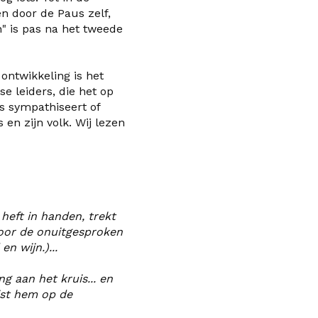
en door de Paus zelf,
n
"
is pas na het
tweede
ontwikkeling is het
e leiders, die het op
us sympathiseert of
en zijn volk. Wij lezen
eft in handen, trekt
s voor de onuitgesproken
n wijn.)...
ing aan het kruis... en
ijst hem op de