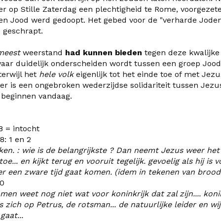
r op Stille Zaterdag een plechtigheid
te Rome
, voorgezet
en Jood werd gedoopt. Het gebed voor de
"
verharde Jode
e geschrapt.
meest
weerstand
had kunnen bieden
tegen deze kwalijke 
aar duidelijk onderscheiden wordt tussen een groep Joods
terwijl het
hele volk
eigenlijk tot het einde toe of met Jez
er is een ongebroken wederzijdse solidariteit tussen Jezus 
n beginnen vandaag.
= intocht
 1 en 2
ken. : wie is de belangrijkste ?
Dan neemt Jezus weer het h
oe... en kijkt terug en vooruit tegelijk. gevoelig als hij i
 er een zware tijd gaat komen. (idem in tekenen van brood e
0
r men weet nog niet wat v
o
or koninkrijk dat zal zijn.... kon
 zich op Petrus, de rotsman... de natuurlijke leider en w
aat...