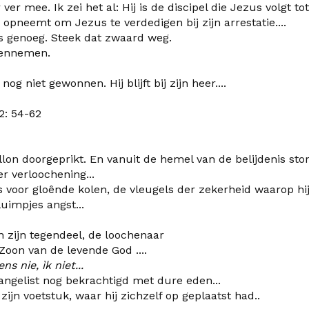
er mee. Ik zei het al: Hij is de discipel die Jezus volgt tot 
opneemt om Jezus te verdedigen bij zijn arrestatie....
is genoeg. Steek dat zwaard weg.
ngennemen.
og niet gewonnen. Hij blijft bij zijn heer....
: 54-62
lon doorgeprikt. En vanuit de hemel van de belijdenis stort
r verloochening...
as voor gloênde kolen, de vleugels der zekerheid waarop hij
uimpjes angst...
in zijn tegendeel, de loochenaar
e Zoon van de levende God ....
s nie, ìk niet...
angelist nog bekrachtigd met dure eden...
 zijn voetstuk, waar hij zichzelf op geplaatst had..