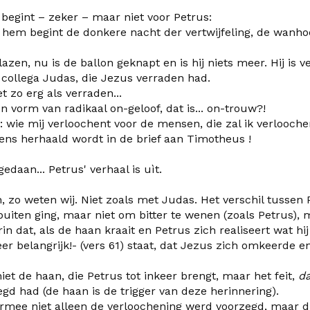
 begint – zeker – maar niet voor Petrus:
 hem begint de donkere nacht der vertwijfeling, de wanho
zen, nu is de ballon geknapt en is hij niets meer. Hij is v
n collega Judas, die Jezus verraden had.
t zo erg als verraden...
en vorm van radikaal on-geloof, dat is... on-trouw?!
 wie mij verloochent voor de mensen, die zal ik verlooche
eens herhaald wordt in de brief aan Timotheus !
gedaan... Petrus' verhaal is uìt.
n, zo weten wij. Niet zoals met Judas. Het verschil tussen 
buiten ging, maar niet om bitter te wenen (zoals Petrus),
n dat, als de haan kraait en Petrus zich realiseert wat hi
r belangrijk!- (vers 61) staat, dat Jezus zich omkeerde e
et de haan, die Petrus tot inkeer brengt, maar het feit,
da
egd had (de haan is de trigger van deze herinnering).
armee niet alleen de verloochening werd voorzegd, maar 