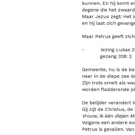
kunnen. En hij komt er v
degene die het zwaard 
Maar Jezus zegt: Het 
en hij laat zich geva
Maar Petrus geeft zich n
- lezing Lukas 22
gezang 328: 2
Gemeente, nu is de bal
neer in de diepe zee de
Zijn trots smelt als w
worden fladderende pl
De belijder verandert 
Gij zijt de Christus, d
Vrouw, ik kèn diejen Men
Volgens een andere ev
Petrus is gevallen. Van