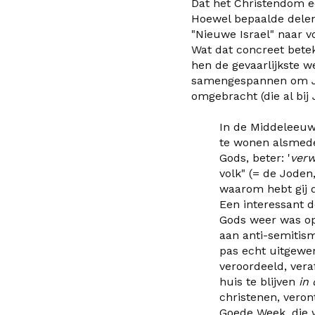
Dat het Christendom ee
Hoewel bepaalde delen v
"Nieuwe Israel" naar v
Wat dat concreet bete
hen de gevaarlijkste we
samengespannen om Je
omgebracht (die al bij
In de Middeleeuwe
te wonen alsmede
Gods
, beter: '
verw
volk" (
=
de Joden
waarom hebt gij 
Een interessant d
Gods weer was o
aan anti-semitism
pas echt uitgewer
veroordeeld, vera
huis te blijven
in
christenen, veron
Goede Week
,
die