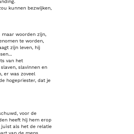
anding.
 zou kunnen bezwijken,
en maar woorden zijn,
genomen te worden,
agt zijn leven, hij
en...
ats van het
 slaven, slavinnen en
, er was zoveel
e hogepriester, dat je
rschuwd
,
voor de
rden heeft hij hem erop
uìst als het de relatie
hart van de mens.