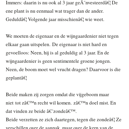
Immers: daarin is nu ook al 3 jaar geÃ¯nvesteerdâ€¦ De
ene plant is nu eenmaal wat trager dan de ander.
Geduldâ€¦ Volgende jaar misschienâ€¦ wie weet.
We moeten de eigenaar en de wijngaardenier niet tegen
elkaar gaan uitspelen. De eigenaar is niet hard en
gevoelloos: Neen, hij is al geduldig al 3 jaar. En de
wijngaardenier is geen sentimentele groene jongen.
Neen, de boom moet wel vrucht dragen? Daarvoor is die
geplantâ€¦
Beide maken zij zorgen omdat die vijgeboom maar
niet tot zâ€™n recht wil komen. zâ€™n doel mist. En
dat vinden ze beide â€˜zondeâ€™.
Beide verzetten ze zich daartegen, tegen die zondeâ€¦ Ze
verschillen over de aanpak, maar over de kern van de