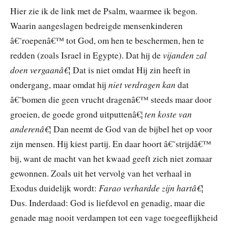
Hier zie ik de link met de Psalm, waarmee ik begon.
Waarin aangeslagen bedreigde mensenkinderen
â€˜roepenâ€™ tot God, om hen te beschermen, hen te
vijanden zal
redden (zoals Israel in Egypte). Dat hij de
doen vergaanâ€¦
Dat is niet omdat Hij zin heeft in
niet verdragen kan
ondergang, maar omdat hij
dat
â€˜bomen die geen vrucht dragenâ€™ steeds maar door
ten koste van
groeien, de goede grond uitputtenâ€¦
anderenâ€¦
Dan neemt de God van de bijbel het op voor
zijn mensen. Hij kiest partij. En daar hoort â€˜strijdâ€™
bij, want de macht van het kwaad geeft zich niet zomaar
gewonnen. Zoals uit het vervolg van het verhaal in
Farao verhardde zijn hartâ€¦
Exodus duidelijk wordt:
Dus. Inderdaad: God is liefdevol en genadig, maar die
genade mag nooit verdampen tot een vage toegeeflijkheid