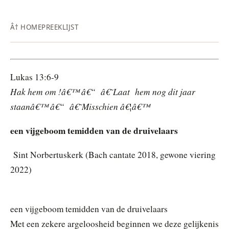
Â† HOME
PREEKLIJST
Lukas 13:6-9
Hak hem om !â€™ â€“ â€˜Laat hem nog dit jaar
staanâ€™ â€“ â€˜Misschien â€¦â€™
een vijgeboom temidden van de druivelaars
Sint Norbertuskerk (Bach cantate 2018, gewone viering
2022)
een vijgeboom temidden van de druivelaars
Met een zekere argeloosheid beginnen we deze gelijkenis