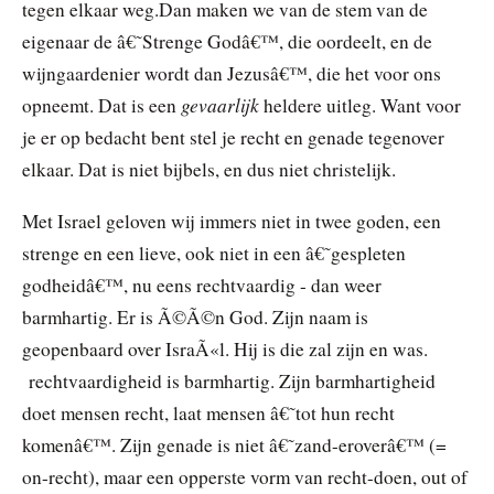
tegen elkaar weg.Dan maken we van de stem van de
eigenaar de â€˜Strenge Godâ€™, die oordeelt, en de
wijngaardenier wordt dan Jezusâ€™, die het voor ons
gevaarlijk
opneemt. Dat is een
heldere uitleg. Want voor
je er op bedacht bent stel je recht en genade tegenover
elkaar. Dat is niet bijbels, en dus niet christelijk.
Met Israel geloven wij immers niet in twee goden, een
strenge en een lieve, ook niet in een â€˜gespleten
godheidâ€™, nu eens rechtvaardig - dan weer
barmhartig. Er is Ã©Ã©n God. Zijn naam is
geopenbaard over IsraÃ«l. Hij is die zal zijn en was.
rechtvaardigheid is barmhartig. Zijn barmhartigheid
doet mensen recht, laat mensen â€˜tot hun recht
komenâ€™. Zijn genade is niet â€˜zand-eroverâ€™ (=
on-recht), maar een opperste vorm van recht-doen, out of