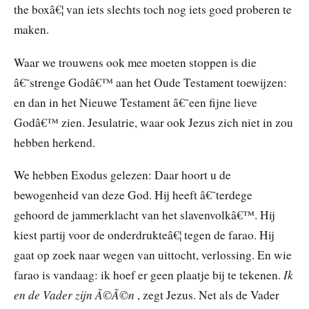
the boxâ€¦ van iets slechts toch nog iets goed proberen te
maken.
Waar we trouwens ook mee moeten stoppen is die
â€˜strenge Godâ€™ aan het Oude Testament toewijzen:
en dan in het Nieuwe Testament â€˜een fijne lieve
Godâ€™ zien. Jesulatrie, waar ook Jezus zich niet in zou
hebben herkend.
We hebben Exodus gelezen: Daar hoort u de
bewogenheid van deze God. Hij heeft â€˜terdege
gehoord de jammerklacht van het slavenvolkâ€™. Hij
kiest partij voor de onderdrukteâ€¦ tegen de farao. Hij
gaat op zoek naar wegen van uittocht, verlossing. En wie
Ik
farao is vandaag: ik hoef er geen plaatje bij te tekenen.
en de Vader zijn Ã©Ã©n
, zegt Jezus. Net als de Vader