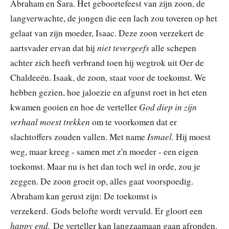
Abraham en Sara. Het geboortefeest van zijn zoon, de
langverwachte, de jongen die een lach zou toveren op het
gelaat van zijn moeder, Isaac. Deze zoon verzekert de
niet tevergeefs
aartsvader ervan dat hij
alle schepen
achter zich heeft verbrand toen hij wegtrok uit Oer de
Chaldeeën. Isaak, de zoon, staat voor de toekomst. We
hebben gezien, hoe jaloezie en afgunst roet in het eten
God diep in zijn
kwamen gooien en hoe de verteller
verhaal moest trekken
om te voorkomen dat er
Ismael.
slachtoffers zouden vallen. Met name
Hij moest
weg, maar kreeg - samen met z'n moeder - een eigen
toekomst. Maar nu is het dan toch wel in orde, zou je
zeggen. De zoon groeit op, alles gaat voorspoedig.
Abraham kan gerust zijn: De toekomst is
verzekerd. Gods belofte wordt vervuld. Er gloort een
happy end.
De verteller kan langzaamaan gaan afronden.