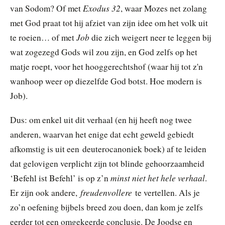
Exodus 32
van Sodom? Of met
, waar Mozes net zolang
met God praat tot hij afziet van zijn idee om het volk uit
Job
te roeien… of met
die zich weigert neer te leggen bij
wat zogezegd Gods wil zou zijn, en God zelfs op het
matje roept, voor het hooggerechtshof (waar hij tot z'n
wanhoop weer op diezelfde God botst. Hoe modern is
Job).
Dus: om enkel uit dit verhaal (en hij heeft nog twee
anderen, waarvan het enige dat echt geweld gebiedt
afkomstig is uit een deuterocanoniek boek) af te leiden
dat gelovigen verplicht zijn tot blinde gehoorzaamheid
minst niet het hele verhaal
‘Befehl ist Befehl’ is op z’n
.
freudenvollere
Er zijn ook andere,
te vertellen. Als je
zo’n oefening bijbels breed zou doen, dan kom je zelfs
eerder tot een omgekeerde conclusie. De Joodse en