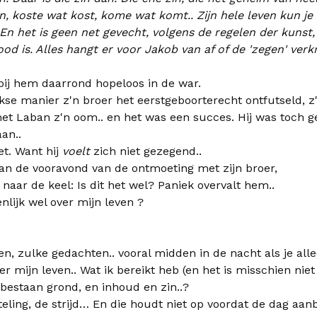
n, koste wat kost, kome wat komt.. Zijn hele leven kun je
n het is geen net gevecht, volgens de regelen der kunst, 
od is. Alles hangt er voor Jakob van af of de 'zegen' verk
ij hem daarrond hopeloos in de war.
kse manier z'n broer het eerstgeboorterecht ontfutseld, z
met Laban z'n oom.. en het was een succes. Hij was toch
an..
et. Want hij
voelt
zich niet gezegend..
aan de vooravond van de ontmoeting met zijn broer,
naar de keel: Is dit het wel? Paniek overvalt hem..
nlijk wel over mijn leven ?
n, zulke gedachten.. vooral midden in de nacht als je all
ver mijn leven.. Wat ik bereikt heb (en het is misschien niet 
 bestaan grond, en inhoud en zin..?
eling, de strijd… En die houdt niet op voordat de dag aan