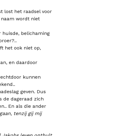
t lost het raadsel voor
 De naam wordt niet
r huisde, belichaming
broer?..
t het ook niet op,
aan, en daardoor
 rechtdoor kunnen
ekend..
enadeslag geven. Dus
als de dageraad zich
.. En als die ander
gaan, tenzij gij mij
l Jakobs leven onthult.