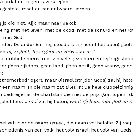
 voordat de zegen is verkregen.
 gesteld, moet er een antwoord komen.
 je die niet. Kijk maar naar Jakob.
eling met het leven, met de dood, met de schuld en het lo
, met God.
der: De ander (en nog steeds is zijn identiteit open) gee
 en
hij zegent, hij zegent en vervloekt niet.
ie dubbele mens, met z'n vele gezichten en tegengesteld
keer geen rijkdom, geen land, geen bezit, geen vrouw, geen 
m:
tnemerbedrieger), maar Jisrael (strijder Gods) zal hij hete
een naam. In die naam zat alles in: De hele dubbelzinnig
 bedrieger is, de charlatan die met de prijs gaat lopen.. 
gehelderd.
Israel
zal hij heten,
want gij hebt met god en 
jbel valt hier de naam
Israel
, die naam vol belofte. Zij roe
chiedenis van een volk: het volk Israel, het volk van Gods 