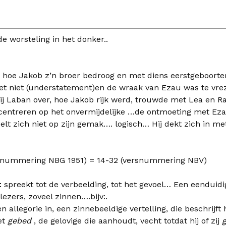
e worsteling in het donker..
hoe Jakob z’n broer bedroog en met diens eerstgeboorter
et niet (understatement)en de wraak van Ezau was te vre
ij Laban over, hoe Jakob rijk werd, trouwde met Lea en Ra
entreren op het onvermijdelijke …de ontmoeting met Ez
elt zich niet op zijn gemak…. logisch… Hij dekt zich in me
rsnummering NBG 1951) = 14-32 (versnummering NBV)
t
spreekt tot de verbeelding, tot het gevoel… Een eenduidig
 lezers, zoveel zinnen….bijv:.
 allegorie in, een zinnebeeldige vertelling, die beschrijft
et
gebed
, de gelovige die aanhoudt, vecht totdat hij of zij