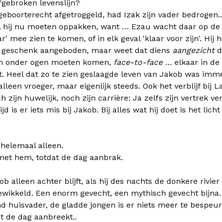
fgebroken levenslijn?
eboorterecht afgetroggeld, had Izak zijn vader bedrogen.. d
 hij nu moeten oppakken, want … Ezau wacht daar op d
r' mee zien te komen, of in elk geval 'klaar voor zijn'. Hij
 geschenk aangeboden, maar weet dat diens
aangezicht
d
em onder ogen moeten komen,
face-to-face …
elkaar in de 
et. Heel dat zo te zien geslaagde leven van Jakob was im
 alleen vroeger, maar eigenlijk steeds. Ook het verblijf bij
 zijn huwelijk, noch zijn carrière: Ja zelfs zijn vertrek ve
ijd is er iets mis bij Jakob. Bij alles wat hij doet is het l
 helemaal alleen.
et hem, totdat de dag aanbrak.
b alleen achter blijft, als hij des nachts de donkere rivier 
ewikkeld. Een enorm gevecht, een mythisch gevecht bijna.
 huisvader, de gladde jongen is er niets meer te bespeur
t de dag aanbreekt..