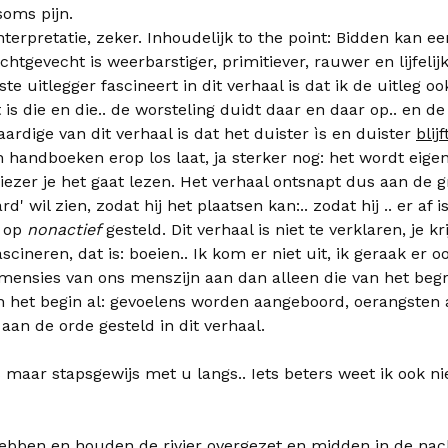
soms pijn.
terpretatie, zeker. Inhoudelijk to the point: Bidden kan ee
achtgevecht is weerbarstiger, primitiever, rauwer en lijfel
ste uitlegger fascineert in dit verhaal is dat ik de uitleg oo
t is die en die.. de worsteling duidt daar en daar op.. en 
ardige van dit verhaal is dat het duister ìs en duister
blijf
 handboeken erop los laat, ja sterker nog: het wordt eigen
ezer je het gaat lezen. Het verhaal ontsnapt dus aan de g
rd' wil zien, zodat hij het plaatsen kan:.. zodat hij .. er af 
. op
nonactief
gesteld. Dit verhaal is niet te verklaren, je kr
 fascineren, dat is: boeien.. Ik kom er niet uit, ik geraak er o
mensies van ons menszijn aan dan alleen die van het begr
t in het begin al: gevoelens worden aangeboord, oerangsten
aan de orde gesteld in dit verhaal.
s maar stapsgewijs met u langs.. Iets beters weet ik ook ni
hebben en houden de rivier overgezet en midden in de nach