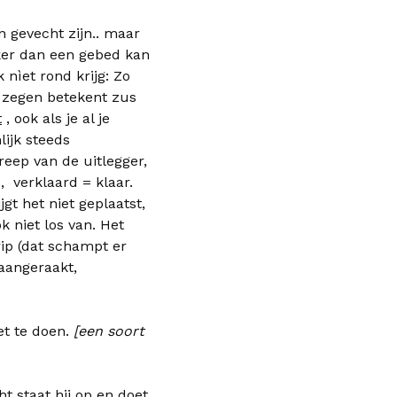
n gevecht zijn.. maar
ijker dan een gebed kan
k nìet rond krijg: Zo
de zegen betekent zus
t
, ook als je al je
lijk steeds
reep van de uitlegger,
is, verklaard = klaar.
ijgt het niet geplaatst,
ok niet los van. Het
ip (dat schampt er
 aangeraakt,
et te doen.
[een soort
t staat hij op en doet