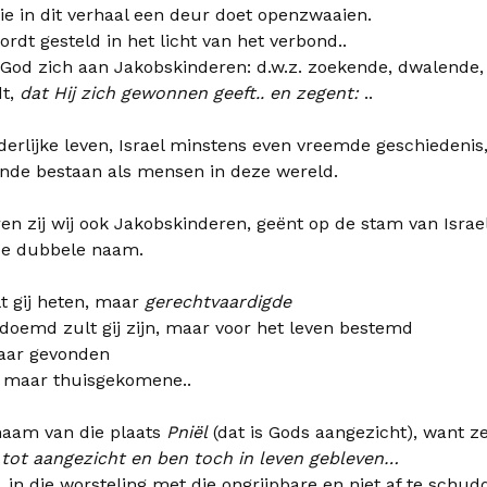
ie in dit verhaal een deur doet openzwaaien.
rdt gesteld in het licht van het verbond..
at God zich aan Jakobskinderen: d.w.z. zoekende, dwalend
dt,
dat Hij zich gewonnen geeft.. en zegent:
..
erlijke leven, Israel minstens even vreemde geschiedenis
ende bestaan als mensen in deze wereld.
 zij wij ook Jakobskinderen, geënt op de stam van Israel
de dubbele naam.
t gij heten, maar
gerechtvaardigde
doemd zult gij zijn, maar voor het leven bestemd
maar gevonden
, maar thuisgekomene..
aam van die plaats
Pniël
(dat is Gods aangezicht), want ze
 tot aangezicht en ben toch in leven gebleven…
s, in die worsteling met die ongrijpbare en niet af te schu