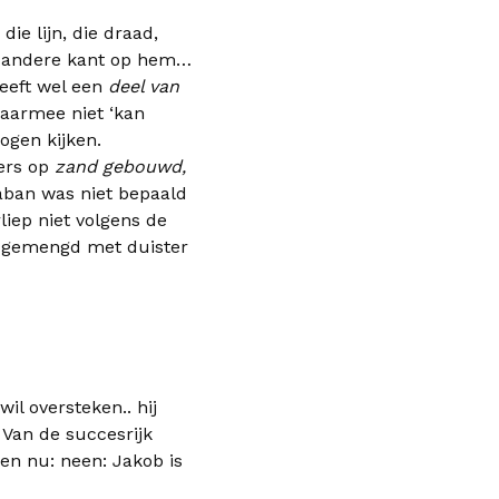
ie lijn, die draad,
e andere kant op hem…
 heeft wel een
deel van
aarmee niet ‘kan
ogen kijken.
mers op
zand gebouwd,
 Laban was niet bepaald
rliep niet volgens de
icht gemengd met duister
wil oversteken.. hij
 Van de succesrijk
en nu: neen: Jakob is