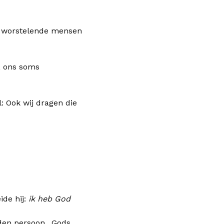
e, worstelende mensen
, ons soms
: Ook wij dragen die
ide hij:
ik heb God
dden persoon.. Gods