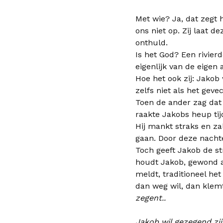
Met wie? Ja, dat zegt h
ons niet op. Zij laat de
onthuld.
Is het God? Een rivier
eigenlijk van de eigen 
Hoe het ook zij: Jakob 
zelfs niet als het ge
Toen de ander zag dat 
raakte Jakobs heup tij
Hij mankt straks en za
gaan. Door deze nachtel
Toch geeft Jakob de st
houdt Jakob, gewond als
meldt, traditioneel he
dan weg wil, dan klemt
zegent..
Jakob wil gezegend zij