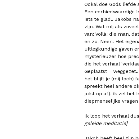
Ookal doe Gods liefde 
Een eerbiedwaardige in
iets te glad.. Jakobs n
zijn. Wat mij als zoveel
van: Voilà: die man, da
en zo. Neen: Het eigena
uitlegkundige gaven en
mysterieuzer hoe preci
die het verhaal 'verklaa
Geplaatst = weggezet.
het blijft je (mij toch)
spreekt heel andere di
juist op af). ik zei he
diepmenselijke vragen 
Ik loop het verhaal du
geleide meditatie]
Jakob heeft heel zijn 