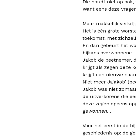
Die houdt niet op ook,
Want eens deze vragen
Maar makkelijk verkrijg
Het is één grote worst
toekomst, met zichzelf
En dan gebeurt het won
bijkans overwonnene..
Jakob de beetnemer, d
krijgt als zegen deze 
krijgt een nieuwe naa
Niet meer Ja'akob' (bee
Jakob was niet zomaar 
de uitverkorene die een
deze zegen opeens op
gewonnen…
Voor het eerst in de bi
geschiedenis op: de ges