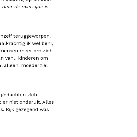
r
naar de overzijde is
ichzelf teruggeworpen.
alkrachtig ik wel ben!,
demensen meer om zich
an van'.. kinderen om
l alleen, moederziel
 gedachten zich
er niet onderuit. Alles
is. Rijk gezegend was