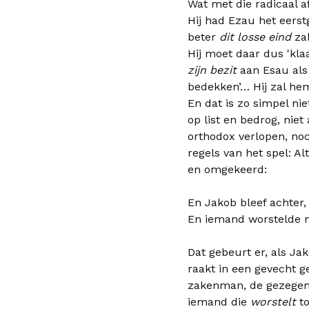
Wat met die radicaal a
Hij had Ezau het eerstg
beter
dit losse eind
zal
Hij moet daar dus 'klaa
zijn bezit
aan Esau als
bedekken’… Hij zal h
En dat is zo simpel ni
op list en bedrog, niet
orthodox verlopen, noch
regels van het spel: Alt
en omgekeerd:
En Jakob bleef achter,
En iemand worstelde m
Dat gebeurt er, als Jako
raakt in een gevecht g
zakenman, de gezegend
iemand die
worstelt
to