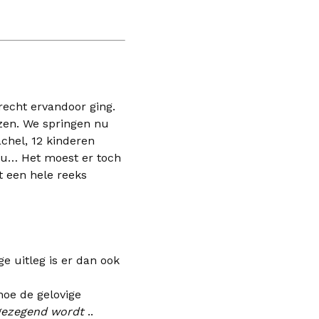
echt ervandoor ging.
zen. We springen nu
chel, 12 kinderen
au… Het moest er toch
t een hele reeks
e uitleg is er dan ook
 hoe de gelovige
gezegend wordt
..