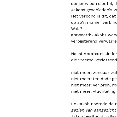
opnieuw een sleutel, d
Jakobs geschiedenis wo
Het verbond is dit, d
op zo'n manier verbin
Wat ?
antwoord: Jakobs wond
verbijsterend verwarr
Naast Abrahamskinderen
die vreemd-verlossen
niet meer: zondaar zul
niet meer: ten dode ge
niet meer: verloren, 
niet meer: vluchteling
En Jakob noemde de n
gezien van aangezicht
Jakob heeft in dit alle