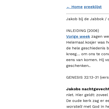
← Home
preeklijst
Jakob bij de Jabbok / d
INLEIDING (2006)
Vorige week
zagen we 
Helemaal kosjer was h
de hele geschiedenis b
kreeg… om ons te conc
eens van komen. Hij vo
geschenken..
GENESIS 32:13-31 (ve
Jakobs nachtgevech
niet. Hier geldt: zoveel
De oude kerk zag er een
worstelt
met God in h