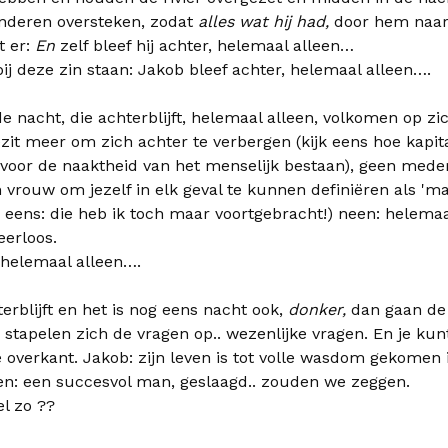
inderen oversteken, zodat
alles wat hij had,
door hem naa
t er:
En
zelf bleef hij achter, helemaal alleen…
ij deze zin staan: Jakob bleef achter, helemaal alleen….
 nacht, die achterblijft, helemaal alleen, volkomen op z
ezit meer om zich achter te verbergen (kijk eens hoe kapita
g voor de naaktheid van het menselijk bestaan), geen me
 vrouw om jezelf in elk geval te kunnen definiëren als 'm
 eens: die heb ik toch maar voortgebracht!) neen: helemaa
eerloos.
 helemaal alleen….
terblijft en het is nog eens nacht ook,
donker,
dan gaan de
stapelen zich de vragen op.. wezenlijke vragen. En je kunt 
de overkant. Jakob: zijn leven is tot volle wasdom gekomen 
sen: een succesvol man, geslaagd.. zouden we zeggen.
el zo ??