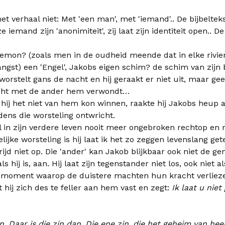
et verhaal niet: Met 'een man', met 'iemand'.. De bijbelteks
ze iemand zijn 'anonimiteit', zij laat zijn identiteit open..
demon? (zoals men in de oudheid meende dat in elke rivie
angst) een 'Engel', Jakobs eigen schim? de schim van zijn 
worstelt gans de nacht en hij geraakt er niet uit, maar geef
vecht met de ander hem verwondt…
hij het niet van hem kon winnen, raakte hij Jakobs heup 
dens die worsteling ontwricht.
l in zijn verdere leven nooit meer ongebroken rechtop en
ijke worsteling is hij laat ik het zo zeggen levenslang get
rijd niet op. Die 'ander' kan Jakob blijkbaar ook niet de g
 hij is, aan. Hij laat zijn tegenstander niet los, ook niet 
t moment waarop de duistere machten hun kracht verliezen
 hij zich des te feller aan hem vast en zegt:
Ik laat u niet 
n. Daar is die zin dan. Die ene zin, die het geheim van hee